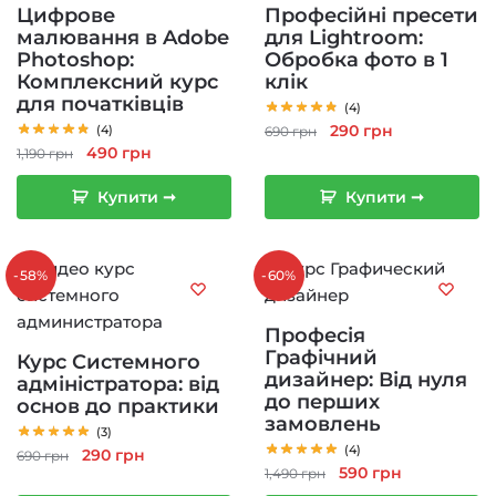
Цифрове
Професійні пресети
малювання в Adobe
для Lightroom:
Photoshop:
Обробка фото в 1
Комплексний курс
клік
для початківців
(4)
Оригінальна
Поточна
290
грн
(4)
690
грн
Оригінальна
Поточна
490
грн
ціна:
ціна:
1,190
грн
ціна:
ціна:
690 грн.
290 грн.
Купити ➞
Купити ➞
1,190 грн.
490 грн.
-58%
-60%
Професія
Графічний
Курс Системного
дизайнер: Від нуля
адміністратора: від
до перших
основ до практики
замовлень
(3)
(4)
Оригінальна
Поточна
290
грн
690
грн
Оригінальна
Поточна
590
грн
1,490
грн
ціна:
ціна: