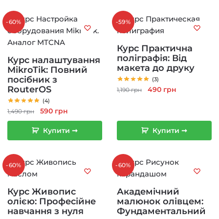
-60%
-59%
Курс Практична
поліграфія: Від
Курс налаштування
макета до друку
MikroTik: Повний
посібник з
(3)
RouterOS
Оригінальна
Поточна
490
грн
1,190
грн
ціна:
ціна:
(4)
Оригінальна
Поточна
1,190 грн.
490 грн.
590
грн
1,490
грн
ціна:
ціна:
Купити ➞
Купити ➞
1,490 грн.
590 грн.
-60%
-60%
Курс Живопис
Академічний
олією: Професійне
малюнок олівцем:
навчання з нуля
Фундаментальний