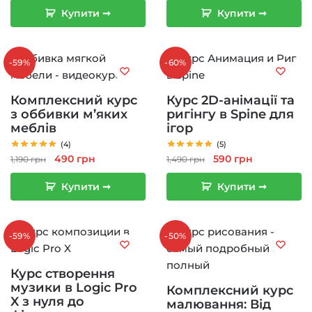
ціна:
ціна:
690 грн.
290 грн.
Купити ➞
Купити ➞
1,490 грн.
590 грн.
-59%
-60%
Комплексний курс
Курс 2D-анімації та
з оббивки м’яких
ригінгу в Spine для
меблів
ігор
(4)
(5)
Оригінальна
Поточна
Оригінальна
Поточна
490
грн
590
грн
1,190
грн
1,490
грн
ціна:
ціна:
ціна:
ціна:
Купити ➞
Купити ➞
1,190 грн.
490 грн.
1,490 грн.
590 грн.
-59%
-50%
Курс створення
музики в Logic Pro
Комплексний курс
X з нуля до
малювання: Від