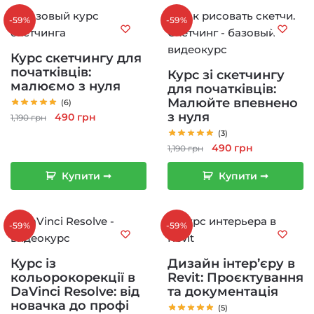
-59%
-59%
Курс скетчингу для
початківців:
Курс зі скетчингу
малюємо з нуля
для початківців:
Малюйте впевнено
(6)
з нуля
Оригінальна
Поточна
490
грн
1,190
грн
ціна:
ціна:
(3)
1,190 грн.
490 грн.
Оригінальна
Поточна
490
грн
1,190
грн
ціна:
ціна:
Купити ➞
Купити ➞
1,190 грн.
490 грн.
-59%
-59%
Курс із
Дизайн інтер’єру в
кольорокорекції в
Revit: Проєктування
DaVinci Resolve: від
та документація
новачка до профі
(5)