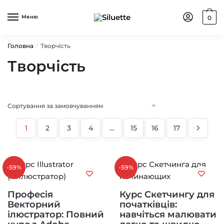
Skip
Skip
to
to
Меню
0
navigation
content
Головна
Творчість
/
Творчість
1
2
3
4
…
15
16
17
-59%
-59%
Професія
Курс Скетчингу для
Векторний
початківців:
ілюстратор: Повний
навчіться малювати