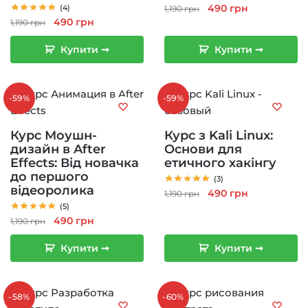
Оригінальна
Поточна
490
грн
(4)
1,190
грн
Оригінальна
Поточна
490
грн
ціна:
ціна:
1,190
грн
ціна:
ціна:
1,190 грн.
490 грн.
Купити ➞
Купити ➞
1,190 грн.
490 грн.
-59%
-59%
Курс Моушн-
Курс з Kali Linux:
дизайн в After
Основи для
Effects: Від новачка
етичного хакінгу
до першого
(3)
відеоролика
Оригінальна
Поточна
490
грн
1,190
грн
(5)
ціна:
ціна:
Оригінальна
Поточна
490
грн
1,190
грн
1,190 грн.
490 грн.
ціна:
ціна:
Купити ➞
Купити ➞
1,190 грн.
490 грн.
-58%
-60%