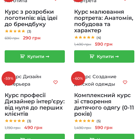
Курс з розробки
Курс малювання
логотипів: від ідеї
портрета: Анатомія,
до брендбуку
побудова та
характер
(3)
Оригінальна
Поточна
290
грн
(4)
690
грн
Оригінальна
Поточна
590
грн
ціна:
ціна:
1,490
грн
ціна:
ціна:
690 грн.
290 грн.
Купити ➞
Купити ➞
1,490 грн.
590 грн.
-59%
-60%
Курс професії
Комплексний курс
Дизайнер інтер’єру:
зі створення
від нуля до перших
дитячого одягу (0-11
клієнтів
років)
(3)
(5)
Оригінальна
Поточна
Оригінальна
Поточна
490
грн
590
грн
1,190
грн
1,490
грн
ціна:
ціна:
ціна:
ціна: