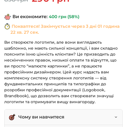
ціна:
ціна:
690 грн.
290 грн.
Ви економите:
400
грн
(58%)
Покваптеся! Закінчується через
3 дні 01 година
22 хв. 27 сек.
Ви створюєте логотипи, але вони виглядають
шаблонно, не мають сильної концепції, і вам складно
пояснити їхню цінність клієнтам? Це призводить до
нескінченних правок, низької оплати та відчуття, що
ви просто “малюєте картинки”, а не працюєте
професійним дизайнером. Цей курс надасть вам
комплексну систему створення логотипів — від
фундаментальних принципів та типографіки до
розробки професійної документації (Logobook,
Brandbook), що дозволить вам створювати значущі
логотипи та отримувати вищу винагороду.
Чому ви навчитеся