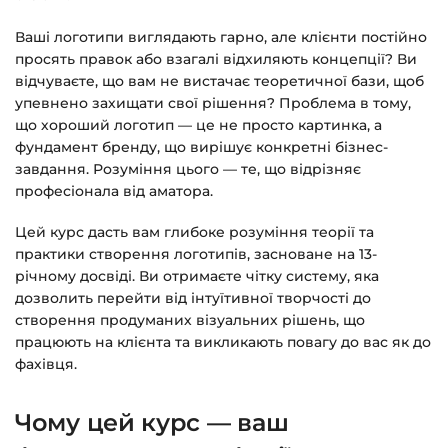
Детальніше про оплату та безпеку — у довідці
Ваші логотипи виглядають гарно, але клієнти постійно
>>>
просять правок або взагалі відхиляють концепції? Ви
відчуваєте, що вам не вистачає теоретичної бази, щоб
Питання?
Пишіть на
info@siluette.com.ua
або в
упевнено захищати свої рішення? Проблема в тому,
чат на сайті.
що хороший логотип — це не просто картинка, а
фундамент бренду, що вирішує конкретні бізнес-
завдання. Розуміння цього — те, що відрізняє
професіонала від аматора.
Цей курс дасть вам глибоке розуміння теорії та
практики створення логотипів, засноване на 13-
річному досвіді. Ви отримаєте чітку систему, яка
дозволить перейти від інтуїтивної творчості до
створення продуманих візуальних рішень, що
працюють на клієнта та викликають повагу до вас як до
фахівця.
Чому цей курс — ваш