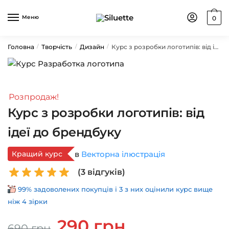
Skip
Skip
to
to
Меню
0
navigation
content
Головна
Творчість
Дизайн
Курс з розробки логотипів: від ідеї до брендбуку
/
/
/
Розпродаж!
Курс з розробки логотипів: від
ідеї до брендбуку
Кращий курс
в
Векторна ілюстрація
(
3
відгуків)
99% задоволених покупців і 3 з них оцінили курс вище
ніж 4 зірки
Оригінальна
Поточна
290
грн
690
грн