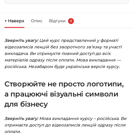
Натисніть
«Купити»
на сторінці курсу.
↑ Наверх
Опис
Відгуки
3
Праворуч з’явиться кошик — натисніть
«Оформлення замовлення»
.
Зверніть увагу:
Цей курс представлений у форматі
Заповніть всі поля (пошта та пароль).
відеозаписів лекцій без зворотного зв’язку та участі
Оплатіть зручним способом (більше 8
викладача. Ви отримуєте повний доступ до всіх
способів оплати).
матеріалів одразу після оплати. Мова викладання —
російська. Незабаром буде українська версія курсу.
Після оплати з’явиться сторінка подяки з
кнопкою
«Перейти до завантажень»
.
Створюйте не просто логотипи,
Натисніть її — і відкриється сторінка з
курсами.
а працюючі візуальні символи
для бізнесу
Додатково посилання на курс прийде вам
на email.
Зверніть увагу:
Мова викладання курсу – російська. Ви
отримаєте доступ до відеозаписів лекцій одразу після
Доступ до курсів: без обмежень за часом.
оплати.