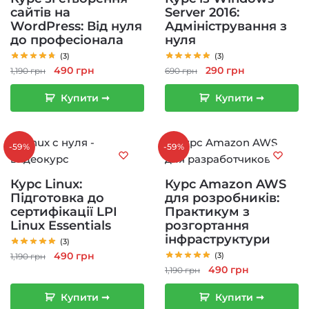
сайтів на
Server 2016:
WordPress: Від нуля
Адміністрування з
до професіонала
нуля
(3)
(3)
Оригінальна
Поточна
Оригінальна
Поточна
490
грн
290
грн
1,190
грн
690
грн
ціна:
ціна:
ціна:
ціна:
Купити ➞
Купити ➞
1,190 грн.
490 грн.
690 грн.
290 грн.
-59%
-59%
Курс Linux:
Курс Amazon AWS
Підготовка до
для розробників:
сертифікації LPI
Практикум з
Linux Essentials
розгортання
інфраструктури
(3)
Оригінальна
Поточна
490
грн
(3)
1,190
грн
Оригінальна
Поточна
490
грн
ціна:
ціна:
1,190
грн
ціна:
ціна:
1,190 грн.
490 грн.
Купити ➞
Купити ➞
1,190 грн.
490 грн.