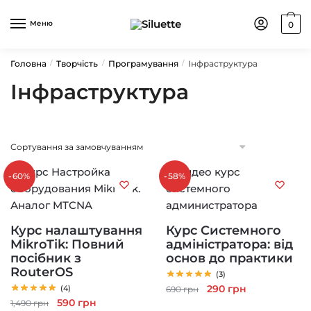
Skip
Skip
to
to
Меню
0
navigation
content
Головна
Творчість
Програмування
Інфраструктура
/
/
/
Інфраструктура
-60%
-58%
Курс налаштування
Курс Системного
MikroTik: Повний
адміністратора: від
посібник з
основ до практики
RouterOS
(3)
Оригінальна
Поточна
290
грн
(4)
690
грн
Оригінальна
Поточна
590
грн
ціна:
ціна:
1,490
грн