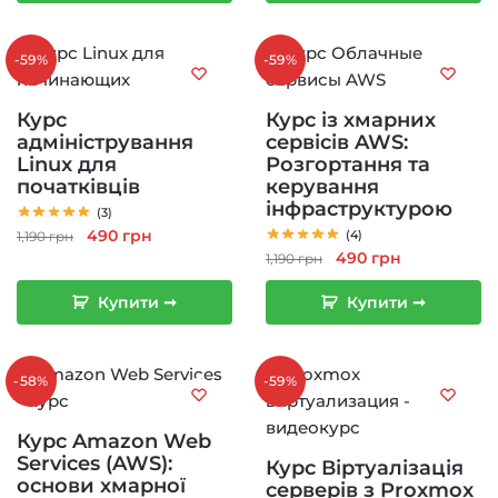
-59%
-59%
Курс
Курс із хмарних
адміністрування
сервісів AWS:
Linux для
Розгортання та
початківців
керування
інфраструктурою
(3)
Оригінальна
Поточна
490
грн
(4)
1,190
грн
Оригінальна
Поточна
490
грн
ціна:
ціна:
1,190
грн
ціна:
ціна:
1,190 грн.
490 грн.
Купити ➞
Купити ➞
1,190 грн.
490 грн.
-58%
-59%
Курс Amazon Web
Services (AWS):
Курс Віртуалізація
основи хмарної
серверів з Proxmox