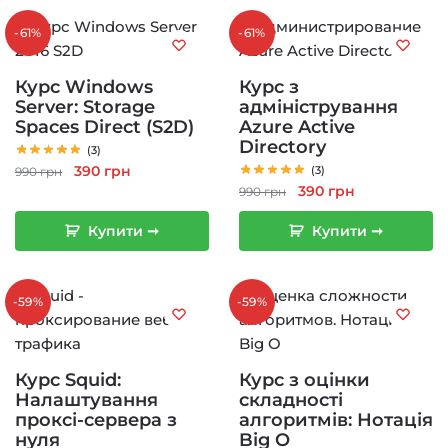
-61%
-61%
Курс Windows
Курс з
Server: Storage
адміністрування
Spaces Direct (S2D)
Azure Active
Directory
(3)
Оригінальна
Поточна
390
грн
(3)
990
грн
Оригінальна
Поточна
390
грн
ціна:
ціна:
990
грн
ціна:
ціна:
990 грн.
390 грн.
Купити ➞
Купити ➞
990 грн.
390 грн.
-59%
-59%
Курс Squid:
Курс з оцінки
Налаштування
складності
проксі-сервера з
алгоритмів: Нотація
нуля
Big O