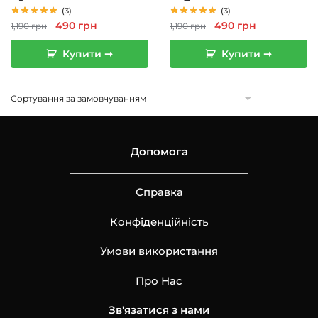
(3)
(3)
Оригінальна
Поточна
Оригінальна
Поточна
490
грн
490
грн
1,190
грн
1,190
грн
ціна:
ціна:
ціна:
ціна:
Купити ➞
Купити ➞
1,190 грн.
490 грн.
1,190 грн.
490 грн.
Допомога
Справка
Конфіденційність
Умови використання
Про Нас
Зв'язатися з нами