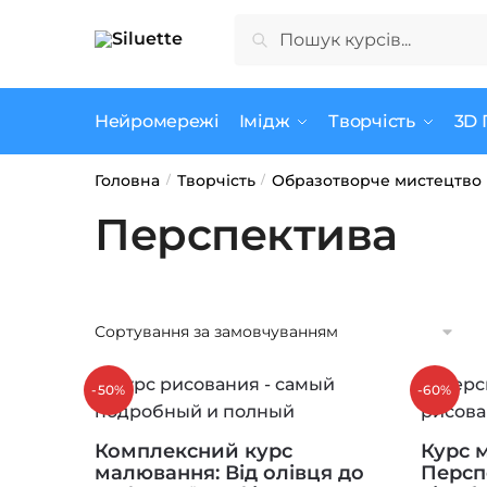
Skip
Skip
Шукати:
Шукати
to
to
navigation
content
Нейромережі
Імідж
Творчість
3D 
Головна
Творчість
Образотворче мистецтво
/
/
Перспектива
-50%
-60%
Комплексний курс
Курс 
малювання: Від олівця до
Перспе