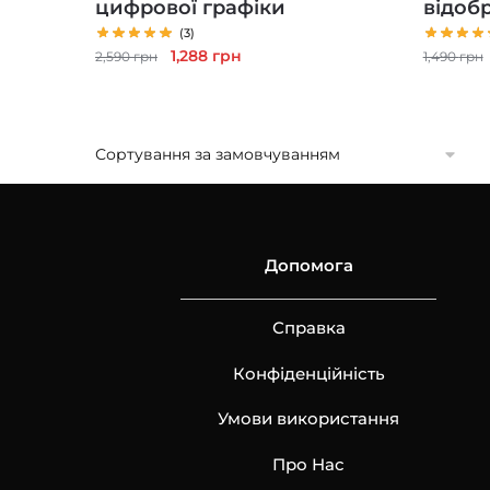
цифрової графіки
відоб
(3)
Оригінальна
Поточна
1,288
грн
2,590
грн
1,490
грн
ціна:
ціна:
2,590 грн.
1,288 грн.
Допомога
Справка
Конфіденційність
Умови використання
Про Нас