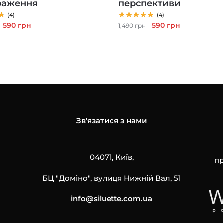
раження
перспективи
(4)
(4)
Оригінальна
Поточна
Оригінальна
Поточна
590
грн
590
грн
1,490
грн
ціна:
ціна:
ціна:
ціна:
1,490 грн.
590 грн.
1,490 грн.
590 грн.
Зв'язатися з нами
04071, Київ,
пр
БЦ "Доміно", вулиця Нижній Вал, 51
info@siluette.com.ua