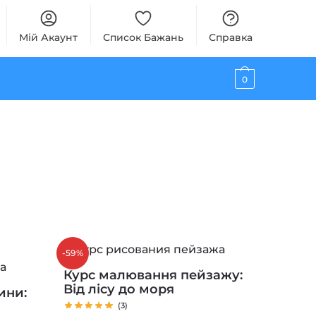
Мій Акаунт
Список Бажань
Справка
0
-59%
Курс малювання пейзажу:
Від лісу до моря
ини:
(3)