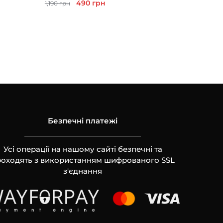
Оригінальна
Поточна
490
грн
1,190
грн
ціна:
ціна:
1,190 грн.
490 грн.
Безпечні платежі
Усі операції на нашому сайті безпечні та
оходять з використанням шифрованого SSL
з'єднання