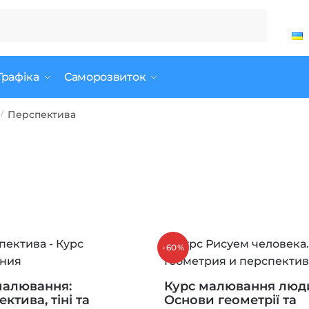
Графіка
Саморозвиток
Перспектива
/
-60%
малювання:
Курс малювання люд
ктива, тіні та
Основи геометрії та