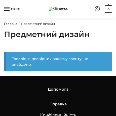
Skip
Skip
to
to
Меню
0
navigation
content
Головна
Предметний дизайн
/
Предметний дизайн
Товарів, відповідних вашому запиту, не
знайдено.
Допомога
Справка
Конфіденційність