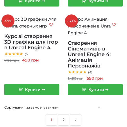
1,490 грн.
590 грн.
Купити ➞
Купити ➞
1,490 грн.
590 грн.
-59%
-60%
Курс зі створення
3D графіки для ігор
Створення
в Unreal Engine 4
Сінематиків в
Unreal Engine 4:
(5)
Анімація
Оригінальна
Поточна
490
грн
1,190
грн
Персонажів
ціна:
ціна:
1,190 грн.
490 грн.
(4)
Оригінальна
Поточна
590
грн
1,490
грн
ціна:
ціна:
Купити ➞
Купити ➞
1,490 грн.
590 грн.
1
2