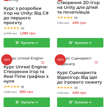
Створення 2D-ігор
на Unity для дітей
Курс з розробки
та початківців
ігор на Unity: Від C#
до першого
(5)
проєкту
Оригінальна
Поточна
490
грн
1,190
грн
ціна:
ціна:
(4)
Оригінальна
Поточна
1,190 грн.
490 грн.
1,280
грн
2,590
грн
ціна:
ціна:
Купити ➞
Купити ➞
2,590 грн.
1,280 грн.
-60%
-59%
Курс Unreal Engine:
Створення ігор та
Курс Сценариста
Real-Time графіки з
Відеоігор: Від ідеї
нуля
до ігрового сюжету
(5)
(3)
Оригінальна
Поточна
590
грн
1,490
грн
Оригінальна
Поточна
490
грн
1,190
грн
ціна:
ціна:
ціна:
ціна:
1,490 грн.
590 грн.
Купити ➞
Купити ➞
1,190 грн.
490 грн.