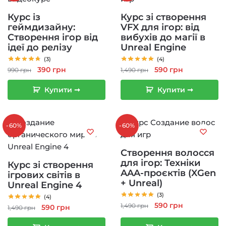
Курс із
Курс зі створення
геймдизайну:
VFX для ігор: від
Створення ігор від
вибухів до магії в
ідеї до релізу
Unreal Engine
(3)
(4)
Оригінальна
Поточна
Оригінальна
Поточна
390
грн
590
грн
990
грн
1,490
грн
ціна:
ціна:
ціна:
ціна:
Купити ➞
Купити ➞
990 грн.
390 грн.
1,490 грн.
590 грн.
-60%
-60%
Створення волосся
для ігор: Техніки
Курс зі створення
AAA-проєктів (XGen
ігрових світів в
+ Unreal)
Unreal Engine 4
(3)
(4)
Оригінальна
Поточна
590
грн
1,490
грн
Оригінальна
Поточна
590
грн
1,490
грн
ціна:
ціна:
ціна:
ціна: