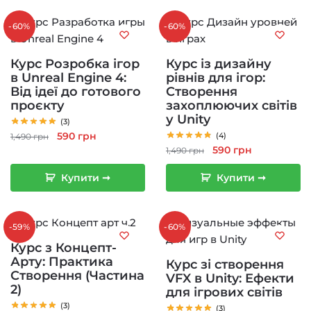
-60%
-60%
Курс Розробка ігор
Курс із дизайну
в Unreal Engine 4:
рівнів для ігор:
Від ідеї до готового
Створення
проєкту
захоплюючих світів
у Unity
(3)
Оригінальна
Поточна
590
грн
(4)
1,490
грн
Оригінальна
Поточна
590
грн
ціна:
ціна:
1,490
грн
ціна:
ціна:
1,490 грн.
590 грн.
Купити ➞
Купити ➞
1,490 грн.
590 грн.
-59%
-60%
Курс з Концепт-
Арту: Практика
Курс зі створення
Створення (Частина
VFX в Unity: Ефекти
2)
для ігрових світів
(3)
(3)