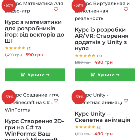
-60%
-59%
Курс з математики
для розробників
Курс із розробки
ігор: від векторів до
AR/VR: Створення
ШІ
додатків у Unity з
нуля
(3)
Оригінальна
Поточна
590
грн
1,490
грн
(4)
ціна:
ціна:
Оригінальна
Поточна
490
грн
1,190
грн
1,490 грн.
590 грн.
ціна:
ціна:
Купити ➞
Купити ➞
1,190 грн.
490 грн.
-59%
-59%
Курс Unity –
Скелетна анімація
Курс Створення 2D-
гри на C# та
(5)
WinForms: Ваш
Оригінальна
Поточна
490
грн
1,190
грн