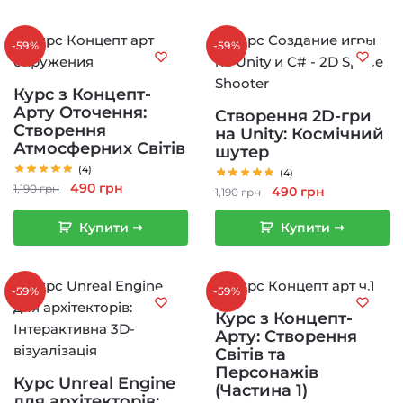
-59%
-59%
Курс з Концепт-
Арту Оточення:
Створення 2D-гри
Створення
на Unity: Космічний
Атмосферних Світів
шутер
(4)
(4)
Оригінальна
Поточна
490
грн
1,190
грн
Оригінальна
Поточна
490
грн
1,190
грн
ціна:
ціна:
ціна:
ціна:
1,190 грн.
490 грн.
Купити ➞
Купити ➞
1,190 грн.
490 грн.
-59%
-59%
Курс з Концепт-
Арту: Створення
Світів та
Персонажів
Курс Unreal Engine
(Частина 1)
для архітекторів: