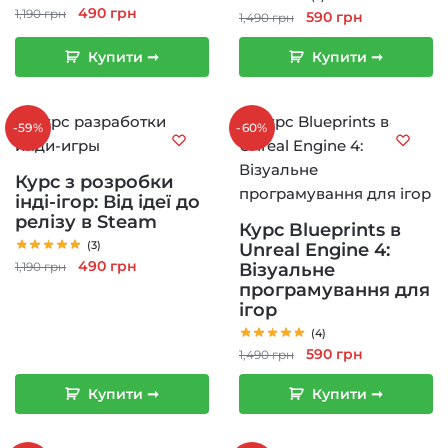
Оригінальна
Поточна
490
грн
1,190
грн
Оригінальна
Поточна
590
грн
1,490
грн
ціна:
ціна:
ціна:
ціна:
1,190 грн.
490 грн.
Купити ➞
Купити ➞
1,490 грн.
590 грн.
-59%
-60%
Курс з розробки
інді-ігор: Від ідеї до
релізу в Steam
Курс Blueprints в
(3)
Unreal Engine 4:
Оригінальна
Поточна
490
грн
1,190
грн
Візуальне
ціна:
ціна:
програмування для
ігор
1,190 грн.
490 грн.
(4)
Оригінальна
Поточна
590
грн
1,490
грн
ціна:
ціна:
Купити ➞
Купити ➞
1,490 грн.
590 грн.