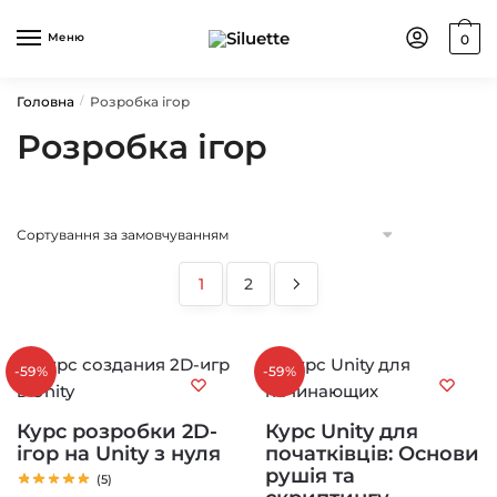
Skip
Skip
to
to
Меню
0
navigation
content
Головна
Розробка ігор
/
Розробка ігор
1
2
-59%
-59%
Курс розробки 2D-
Курс Unity для
ігор на Unity з нуля
початківців: Основи
рушія та
(5)