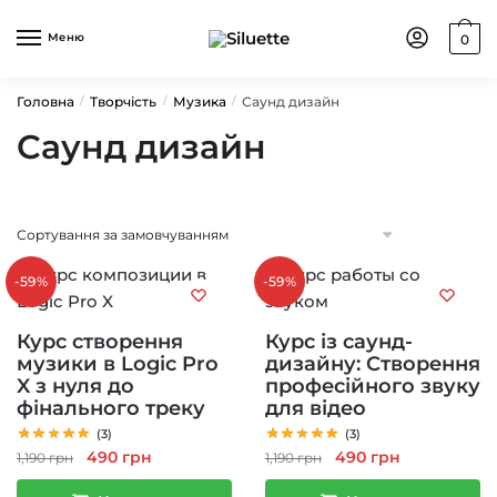
Skip
Skip
to
to
Меню
0
navigation
content
Головна
Творчість
Музика
Саунд дизайн
/
/
/
Саунд дизайн
-59%
-59%
Курс створення
Курс із саунд-
музики в Logic Pro
дизайну: Створення
X з нуля до
професійного звуку
фінального треку
для відео
(3)
(3)
Оригінальна
Поточна
Оригінальна
Поточна
490
грн
490
грн
1,190
грн
1,190
грн
ціна:
ціна:
ціна:
ціна: