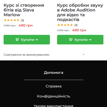
Курс зі створення
Курс обробки звуку
бітів від Slava
в Adobe Audition
Marlow
для відео та
подкастів
(3)
Оригінальна
Поточна
490
грн
(3)
1,190
грн
Оригінальна
Поточна
490
грн
ціна:
ціна:
1,190
грн
ціна:
ціна:
1,190 грн.
490 грн.
Купити ➞
Купити ➞
1,190 грн.
490 грн.
Допомога
Справка
Конфіденційність
Умови використання