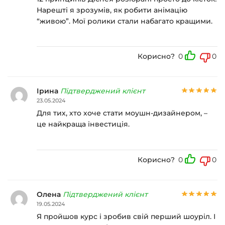
Нарешті я зрозумів, як робити анімацію
“живою”. Мої ролики стали набагато кращими.
Корисно?
0
0
Ірина
Підтверджений клієнт
23.05.2024
Для тих, хто хоче стати моушн-дизайнером, –
це найкраща інвестиція.
Корисно?
0
0
Олена
Підтверджений клієнт
19.05.2024
Я пройшов курс і зробив свій перший шоуріл. І