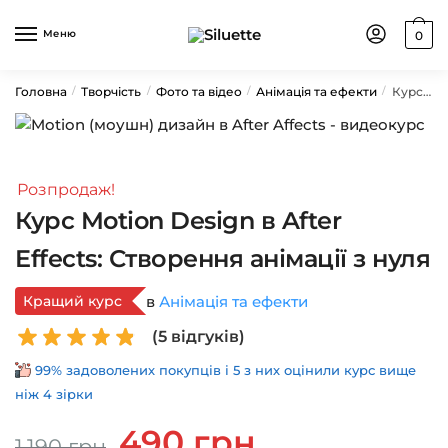
Skip
Skip
to
to
Меню
0
navigation
content
Головна
Творчість
Фото та відео
Анімація та ефекти
Курс Motion Design в After Effects: Створення анімації з нуля
/
/
/
/
Розпродаж!
Курс Motion Design в After
Effects: Створення анімації з нуля
Кращий курс
в
Анімація та ефекти
(
5
відгуків)
99% задоволених покупців і 5 з них оцінили курс вище
ніж 4 зірки
Оригінальна
Поточна
490
грн
1,190
грн