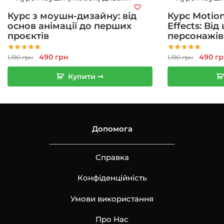
Курс з моушн-дизайну: від
Курс Motion
основ анімації до перших
Effects: Від
проєктів
персонажів
Оригінальна
Поточна
Оригі
490
грн
490
гр
1,190
грн
1,190
грн
ціна:
ціна:
ціна:
Купити ➞
1,190 грн.
490 грн.
1,190 г
Допомога
Справка
Конфіденційність
Умови використання
Про Нас