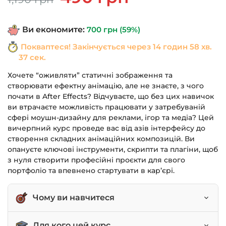
ціна:
ціна:
1,190 грн.
490 грн.
Ви економите:
700
грн
(59%)
Покваптеся! Закінчується через
14 годин 58 хв.
36 сек.
Хочете “оживляти” статичні зображення та
створювати ефектну анімацію, але не знаєте, з чого
почати в After Effects? Відчуваєте, що без цих навичок
ви втрачаєте можливість працювати у затребуваній
сфері моушн-дизайну для реклами, ігор та медіа? Цей
вичерпний курс проведе вас від азів інтерфейсу до
створення складних анімаційних композицій. Ви
опануєте ключові інструменти, скрипти та плагіни, щоб
з нуля створити професійні проєкти для свого
портфоліо та впевнено стартувати в кар’єрі.
Чому ви навчитеся
Впевнено працювати в Adobe After Effects,
Для кого цей курс