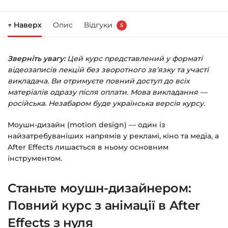
Натисніть
«Купити»
на сторінці курсу.
↑ Наверх
Опис
Відгуки
5
Праворуч з’явиться кошик — натисніть
«Оформлення замовлення»
.
Зверніть увагу:
Цей курс представлений у форматі
Заповніть всі поля (пошта та пароль).
відеозаписів лекцій без зворотного зв’язку та участі
Оплатіть зручним способом (більше 8
викладача. Ви отримуєте повний доступ до всіх
способів оплати).
матеріалів одразу після оплати. Мова викладання —
російська. Незабаром буде українська версія курсу.
Після оплати з’явиться сторінка подяки з
кнопкою
«Перейти до завантажень»
.
Моушн-дизайн (motion design) — один із
Натисніть її — і відкриється сторінка з
найзатребуваніших напрямів у рекламі, кіно та медіа, а
After Effects лишається в ньому основним
курсами.
інструментом.
Додатково посилання на курс прийде вам
на email.
Станьте моушн-дизайнером:
Повний курс з анімації в After
Доступ до курсів: без обмежень за часом.
Effects з нуля