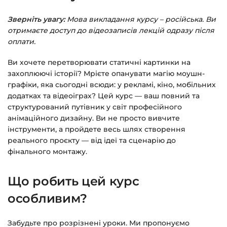
Детальніше про оплату та безпеку — у довідці
>>>
Зверніть увагу:
Мова викладання курсу – російська. Ви
отримаєте доступ до відеозаписів лекцій одразу після
Питання?
Пишіть на
info@siluette.com.ua
або в
оплати.
чат на сайті.
Ви хочете перетворювати статичні картинки на
захоплюючі історії? Мрієте опанувати магію моушн-
графіки, яка сьогодні всюди: у рекламі, кіно, мобільних
додатках та відеоіграх? Цей курс — ваш повний та
структурований путівник у світ професійного
анімаційного дизайну. Ви не просто вивчите
інструменти, а пройдете весь шлях створення
реального проєкту — від ідеї та сценарію до
фінального монтажу.
Що робить цей курс
особливим?
Забудьте про розрізнені уроки. Ми пропонуємо