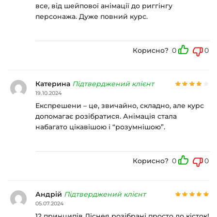
все, від шейпової анімації до риггінгу
персонажа. Дуже повний курс.
Корисно?
0
0
Катерина
Підтверджений клієнт
19.10.2024
Експрешени – це, звичайно, складно, але курс
допомагає розібратися. Анімація стала
набагато цікавішою і “розумнішою”.
Корисно?
0
0
Андрій
Підтверджений клієнт
05.07.2024
12 принципів Діснея розібрані просто до кісток!