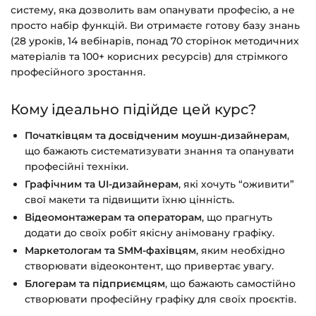
систему, яка дозволить вам опанувати професію, а не
просто набір функцій. Ви отримаєте готову базу знань
(28 уроків, 14 вебінарів, понад 70 сторінок методичних
матеріалів та 100+ корисних ресурсів) для стрімкого
професійного зростання.
Кому ідеально підійде цей курс?
Початківцям та досвідченим моушн-дизайнерам
,
що бажають систематизувати знання та опанувати
професійні техніки.
Графічним та UI-дизайнерам
, які хочуть “оживити”
свої макети та підвищити їхню цінність.
Відеомонтажерам та операторам
, що прагнуть
додати до своїх робіт якісну анімовану графіку.
Маркетологам та SMM-фахівцям
, яким необхідно
створювати відеоконтент, що привертає увагу.
Блогерам та підприємцям
, що бажають самостійно
створювати професійну графіку для своїх проєктів.