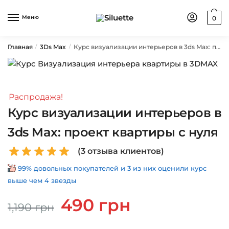
Skip
Skip
to
to
Меню
0
navigation
content
Главная
3Ds Max
Курс визуализации интерьеров в 3ds Max: проект квартиры с нуля
/
/
Распродажа!
Курс визуализации интерьеров в
3ds Max: проект квартиры с нуля
(
3
отзыва клиентов)
99% довольных покупателей и 3 из них оценили курс
выше чем 4 звезды
Первоначальная
Текущая
490
грн
1,190
грн
цена
цена:
составляла
490 грн.