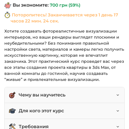
Вы экономите:
700
грн
(59%)
1,190 грн.
Поторопитесь! Заканчивается через
1 день 17
часов 22 мин. 24 сек.
Хотите создавать фотореалистичные визуализации
интерьеров, но ваши рендеры выглядят плоскими и
неубедительными? Без понимания правильной
настройки света, материалов и камеры легко получить
искусственную картинку, которая не впечатлит
заказчика. Этот практический курс проведет вас через
все этапы создания проекта квартиры в 3ds Max, от
ванной комнаты до гостиной, научив создавать
“живые” и привлекательные визуализации.
Чему вы научитесь
Создавать 3D-визуализации интерьеров с нуля
Для кого этот курс
в 3ds Max.
Правильно устанавливать камеру и освещение
Дизайнеры интерьера, желающие освоить 3D-
Требования