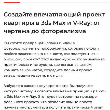
«Оформление заказа»
.
Создайте впечатляющий проект
Заполните все поля (почта и пароль).
квартиры в 3ds Max и V-Ray: от
Оплатите удобным способом (более 8
способов оплаты).
чертежа до фотореализма
После оплаты появится страница
Вы хотите превращать планы и идеи в
благодарности с кнопкой
«Перейти к
фотореалистичные изображения, которые покорят
загрузкам»
. Нажмите её — и откроется
любого заказчика, но не знаете, как подступиться к
страница с курсами.
большому проекту? Этот видео-курс — это уникальная
практическая инструкция, где вы шаг за шагом,
Дополнительно ссылка на курс придёт вам
комната за комнатой, создадите полный проект
на email.
визуализации квартиры с нуля.
Доступ к курсам: без ограничений по
Забудьте о хаосе и неуверенности. Вы получите
времени.
четкую систему и освоите ключевые принципы работы
в
3ds Max и V-Ray
. Этот курс построен на примере
реального проекта, что позволит вам не просто
Подробнее об оплате и безопасности — в
изучить инструменты, а получить практический опыт,
справке >>>