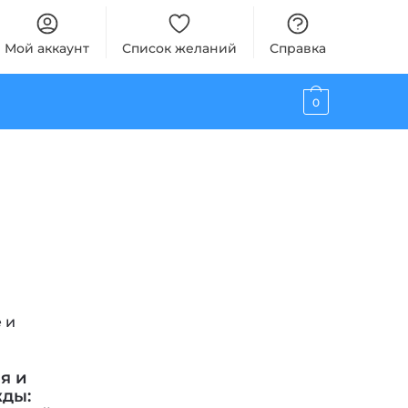
Мой аккаунт
Список желаний
Справка
0
я и
ды: