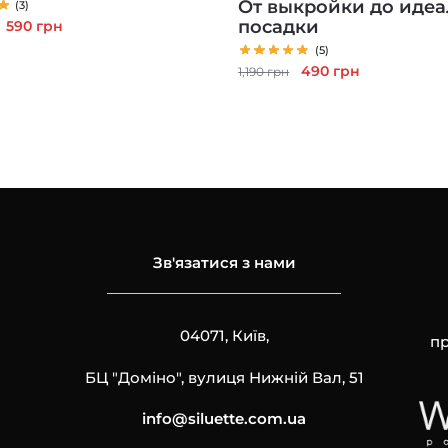
От выкройки до иде
(3)
Первоначальная
Текущая
посадки
590
грн
цена
цена:
(5)
составляла
590 грн.
Первоначальная
Текущая
490
грн
1,190
грн
1,490 грн.
цена
цена:
составляла
490 грн.
1,190 грн.
Зв'язатися з нами
04071, Київ,
пр
БЦ "Доміно", вулиця Нижній Вал, 51
info@siluette.com.ua