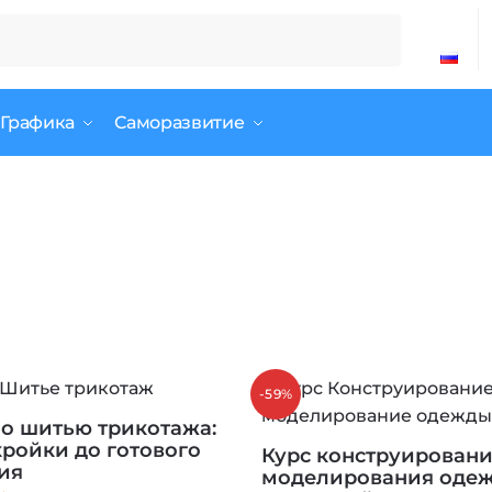
 Графика
Саморазвитие
-59%
по шитью трикотажа:
кройки до готового
Курс конструировани
ия
моделирования одеж