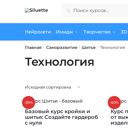
Skip
Skip
Искать:
Поиск
to
to
navigation
content
Нейросети
Имидж
Творчество
3D
Главная
Саморазвитие
Шитье
Технология
/
/
/
Технология
-59%
-60%
Базовый курс кройки и
Курс 
шитья: Создайте гардероб
от вы
с нуля
издел