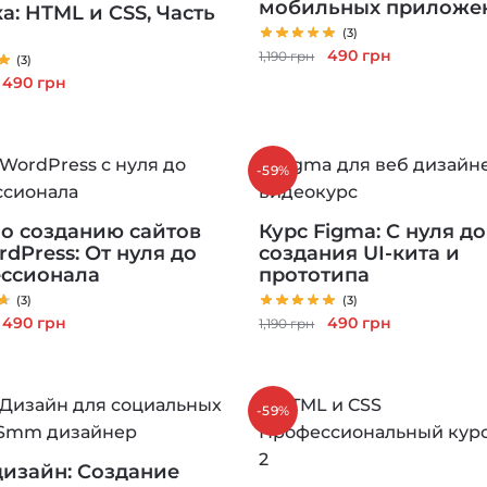
мобильных приложе
а: HTML и CSS, Часть
(3)
Первоначальная
Текущая
490
грн
1,190
грн
(3)
цена
цена:
Первоначальная
Текущая
490
грн
составляла
490 грн.
цена
цена:
1,190 грн.
составляла
490 грн.
1,190 грн.
-59%
по созданию сайтов
Курс Figma: С нуля до
dPress: От нуля до
создания UI-кита и
ссионала
прототипа
(3)
(3)
Первоначальная
Текущая
Первоначальная
Текущая
490
грн
490
грн
1,190
грн
цена
цена:
цена
цена:
составляла
490 грн.
составляла
490 грн.
1,190 грн.
1,190 грн.
-59%
изайн: Создание