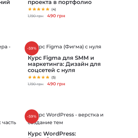
ний
проекта в портфолио
(4)
Первоначальная
Текущая
490
грн
1,190
грн
цена
цена:
составляла
490 грн.
1,190 грн.
-59%
Курс Figma для SMM и
маркетинга: Дизайн для
соцсетей с нуля
(5)
Первоначальная
Текущая
490
грн
1,190
грн
цена
цена:
составляла
490 грн.
1,190 грн.
-59%
Курс WordPress: