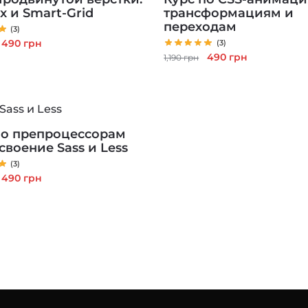
x и Smart-Grid
трансформациям и
переходам
(3)
Первоначальная
Текущая
490
грн
(3)
Первоначальная
Текущая
490
грн
цена
цена:
1,190
грн
цена
цена:
составляла
490 грн.
составляла
490 грн.
1,190 грн.
1,190 грн.
по препроцессорам
своение Sass и Less
(3)
Первоначальная
Текущая
490
грн
цена
цена:
составляла
490 грн.
1,190 грн.