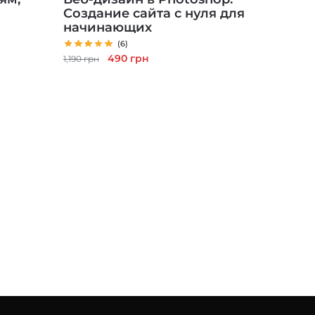
Создание сайта с нуля для
начинающих
(6)
Первоначальная
Текущая
490
грн
1,190
грн
цена
цена:
составляла
490 грн.
1,190 грн.