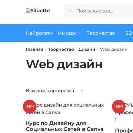
Skip
Skip
Искать:
Поиск
to
to
navigation
content
Нейросети
Имидж
Творчество
3D
Главная
Творчество
Дизайн
Web дизайн
/
/
/
Web дизайн
-59%
-59%
Курс по Дизайну для
Социальных Сетей в Canva
Профе