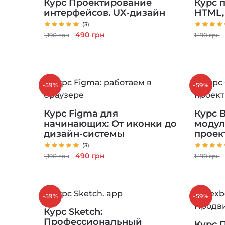
Курс Проектирование
Курс п
интерфейсов. UX-дизайн
HTML, 
(3)
Первоначальная
Текущая
490
грн
1,190
грн
1,190
грн
цена
цена:
составляла
490 грн.
1,190 грн.
-59%
-59%
Курс Figma для
Курс 
начинающих: От иконки до
модул
дизайн-системы
проек
(3)
Первоначальная
Текущая
490
грн
1,190
грн
1,190
грн
цена
цена:
составляла
490 грн.
1,190 грн.
-59%
-59%
Курс Sketch:
Профессиональный
Курс 