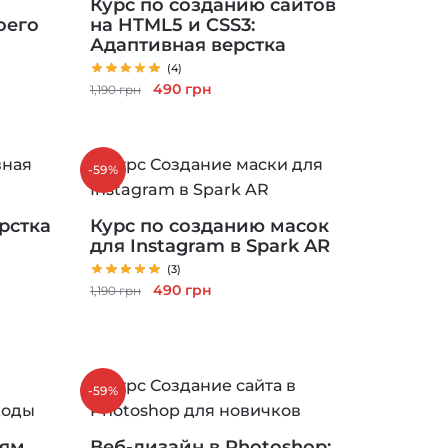
Курс по созданию сайтов
оего
на HTML5 и CSS3:
Адаптивная верстка
(4)
Первоначальная
Текущая
490
грн
1,190
грн
цена
цена:
составляла
490 грн.
1,190 грн.
-59%
рстка
Курс по созданию масок
для Instagram в Spark AR
(3)
Первоначальная
Текущая
490
грн
1,190
грн
цена
цена:
составляла
490 грн.
1,190 грн.
-59%
ям,
Веб-дизайн в Photoshop: