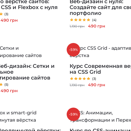
о верстке сайтов:
Веб-дизайн с нуля:
CSS и Flexbox с нуля
Создайте сайт для св
портфолио
(3)
Первоначальная
Текущая
490
грн
(4)
Первоначальная
Текущая
490
грн
цена
цена:
1,190
грн
цена
цена:
составляла
490 грн.
составляла
490 грн.
1,190 грн.
1,190 грн.
-59%
Веб-дизайн: Сетки и
Курс Современная ве
ьное
на CSS Grid
тирование сайтов
(3)
Первоначальная
Текущая
490
грн
(5)
1,190
грн
Первоначальная
Текущая
490
грн
цена
цена:
цена
цена:
составляла
490 грн.
составляла
490 грн.
1,190 грн.
1,190 грн.
-59%
Продвинутой вёрстки:
Курс по CSS-анимаци