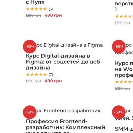
с Нуля
верстк
1
(3)
Первоначальная
Текущая
490
грн
1,190
грн
цена
цена:
1,190
грн
составляла
490 грн.
1,190 грн.
-59%
-59%
Курс Digital-дизайна в
Figma: от соцсетей до веб-
Курс 
дизайна
на Wor
профе
(7)
Первоначальная
Текущая
490
грн
1,190
грн
цена
цена:
1,190
грн
составляла
490 грн.
1,190 грн.
-59%
-59%
Профессия Frontend-
разработчик: Комплексный
SMM-д