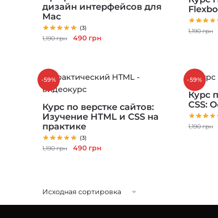
дизайн интерфейсов для
Flexbo
Mac
(3)
1,190
грн
Первоначальная
Текущая
490
грн
1,190
грн
цена
цена:
составляла
490 грн.
1,190 грн.
-59%
-59%
Курс 
CSS: О
Курс по верстке сайтов:
Изучение HTML и CSS на
практике
1,190
грн
(3)
Первоначальная
Текущая
490
грн
1,190
грн
цена
цена:
составляла
490 грн.
1,190 грн.