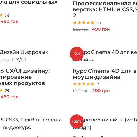
ла для социальных
Профессиональная в
верстка: HTML и CSS, 
2
(6)
Первоначальная
Текущая
490
грн
(4)
цена
цена:
Первоначальная
Текущая
490
грн
1,190
грн
составляла
490 грн.
цена
цена:
1,190 грн.
составляла
490 грн.
1,190 грн.
-59%
о UX/UI дизайну:
Курс Cinema 4D для в
тирование
моушн-дизайна
вых продуктов
(3)
Первоначальная
Текущая
490
грн
(6)
1,190
грн
Первоначальная
Текущая
490
грн
цена
цена:
цена
цена:
составляла
490 грн.
составляла
490 грн.
1,190 грн.
1,190 грн.
-59%