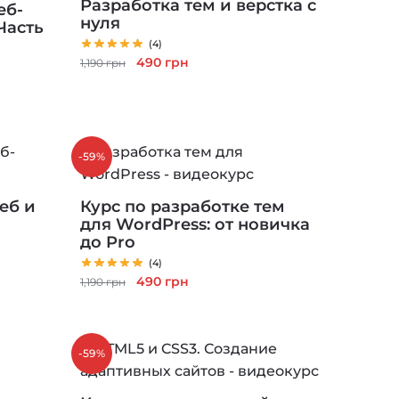
Разработка тем и верстка с
еб-
нуля
Часть
(4)
Первоначальная
Текущая
490
грн
1,190
грн
цена
цена:
составляла
490 грн.
1,190 грн.
-59%
еб и
Курс по разработке тем
для WordPress: от новичка
до Pro
(4)
Первоначальная
Текущая
490
грн
1,190
грн
цена
цена:
составляла
490 грн.
1,190 грн.
-59%