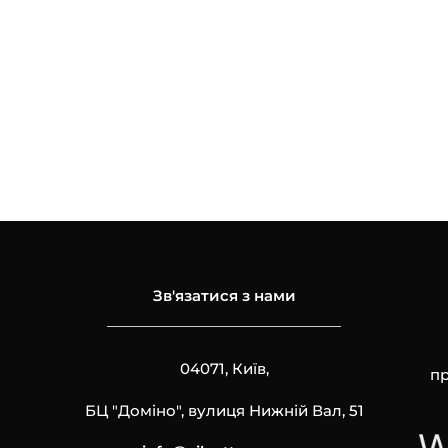
Зв'язатися з нами
04071, Київ,
пр
БЦ "Доміно", вулиця Нижній Вал, 51