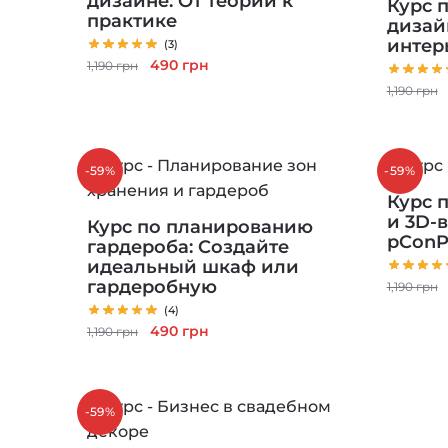
дизайне: От теории к
Курс 
практике
дизай
интер
(3)
Первоначальная
Текущая
490
грн
1,190
грн
цена
цена:
1,190
грн
составляла
490 грн.
1,190 грн.
-59%
-59%
Курс 
и 3D-
Курс по планированию
pConP
гардероба: Создайте
идеальный шкаф или
гардеробную
1,190
грн
(4)
Первоначальная
Текущая
490
грн
1,190
грн
цена
цена:
составляла
490 грн.
1,190 грн.
-59%