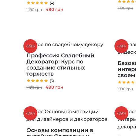
(4)
1,190
грн
Первоначальная
Текущая
490
грн
1,190
грн
цена
цена:
составляла
490 грн.
1,190 грн.
-59%
-59%
Профессия Свадебный
Декоратор: Курс по
Базов
созданию стильных
интер
торжеств
своем
(3)
Первоначальная
Текущая
490
грн
1,190
грн
1,190
грн
цена
цена:
составляла
490 грн.
1,190 грн.
-59%
-59%
Основы композиции в