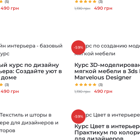
(5)
(3)
Первоначальная
Текущая
Первоначальная
Текущая
490
грн
490
грн
1,190
грн
цена
цена:
цена
цена:
составляла
490 грн.
составляла
490 грн.
1,190 грн.
1,190 грн.
-59%
ый курс по дизайну
Курс 3D-моделирова
ьера: Создайте уют в
мягкой мебели в 3ds
 доме
Marvelous Designer
(3)
(3)
Первоначальная
Текущая
Первоначальная
Текущая
490
грн
490
грн
1,190
грн
цена
цена:
цена
цена:
составляла
490 грн.
составляла
490 грн.
1,190 грн.
1,190 грн.
-59%
Курс Цвет в интерьер
Практикум по колор
для дизайнеров