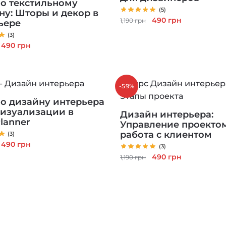
по текстильному
(5)
ну: Шторы и декор в
Первоначальная
Текущая
490
грн
1,190
грн
ьере
цена
цена:
(3)
составляла
490 грн.
Первоначальная
Текущая
490
грн
1,190 грн.
цена
цена:
составляла
490 грн.
1,190 грн.
-59%
по дизайну интерьера
визуализации в
Дизайн интерьера:
lanner
Управление проекто
работа с клиентом
(3)
Первоначальная
Текущая
490
грн
(3)
цена
цена:
Первоначальная
Текущая
490
грн
1,190
грн
составляла
490 грн.
цена
цена:
1,190 грн.
составляла
490 грн.
1,190 грн.