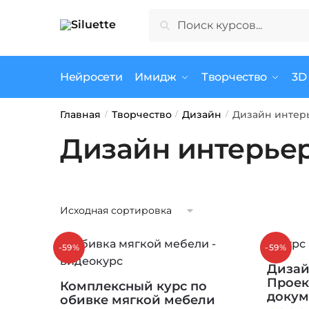
Skip
Skip
Искать:
Поиск
to
to
navigation
content
Нейросети
Имидж
Творчество
3D
Главная
Творчество
Дизайн
Дизайн интер
/
/
/
Дизайн интерье
-59%
-59%
Дизайн
Проек
Комплексный курс по
докум
обивке мягкой мебели