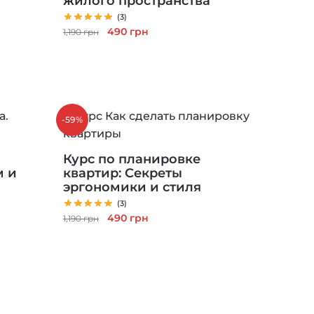
жилого пространства
(3)
Первоначальная
Текущая
490
грн
1,190
грн
цена
цена:
составляла
490 грн.
1,190 грн.
-59%
Курс по планировке
м и
квартир: Секреты
эргономики и стиля
(3)
Первоначальная
Текущая
490
грн
1,190
грн
цена
цена:
составляла
490 грн.
1,190 грн.