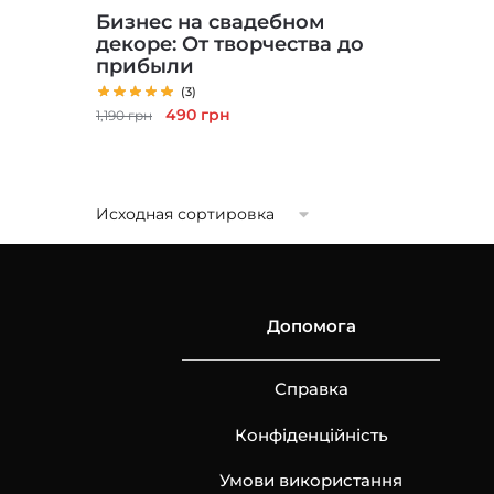
Бизнес на свадебном
декоре: От творчества до
прибыли
(3)
Первоначальная
Текущая
490
грн
1,190
грн
цена
цена:
составляла
490 грн.
1,190 грн.
Допомога
Справка
Конфіденційність
Умови використання