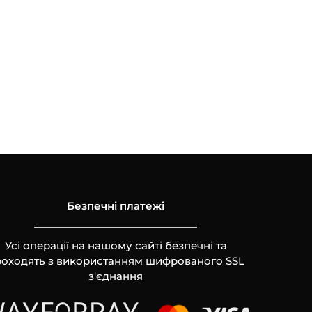
Безпечні платежі
Усі операції на нашому сайті безпечні та
оходять з використанням шифрованого SSL
з'єднання