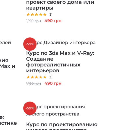
проект своего дома или
квартиры
(3)
Первоначальная
Текущая
490
грн
1,190
грн
цена
цена:
составляла
490 грн.
1,190 грн.
-59%
Курс по 3ds Max и V-Ray:
Создание
ния
фотореалистичных
 Max и
интерьеров
(3)
Первоначальная
Текущая
490
грн
1,190
грн
цена
цена:
составляла
490 грн.
1,190 грн.
-59%
е:
истике
Курс по проектированию