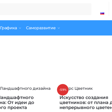
 Графика
Саморазвитие
-59%
Ландшафтного
Искусство создания
на: От идеи до
цветников: от плана 
ого проекта
непрерывного цвете