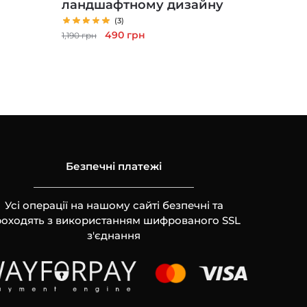
ландшафтному дизайну
(3)
Первоначальная
Текущая
490
грн
1,190
грн
цена
цена:
составляла
490 грн.
1,190 грн.
Безпечні платежі
Усі операції на нашому сайті безпечні та
оходять з використанням шифрованого SSL
з'єднання