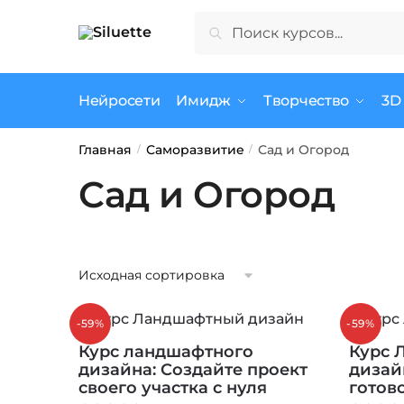
Skip
Skip
Искать:
Поиск
to
to
navigation
content
Нейросети
Имидж
Творчество
3D
Главная
Саморазвитие
Сад и Огород
/
/
Сад и Огород
-59%
-59%
Курс ландшафтного
Курс 
дизайна: Создайте проект
дизай
своего участка с нуля
готов