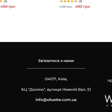
(5)
(3)
Первоначальная
Текущая
Первоначальная
Текущая
490
грн
490
грн
1,190
грн
цена
цена:
цена
цена:
составляла
490 грн.
составляла
490 грн.
1,190 грн.
1,190 грн.
Зв'язатися з нами
04071, Київ,
пр
БЦ "Доміно", вулиця Нижній Вал, 51
info@siluette.com.ua