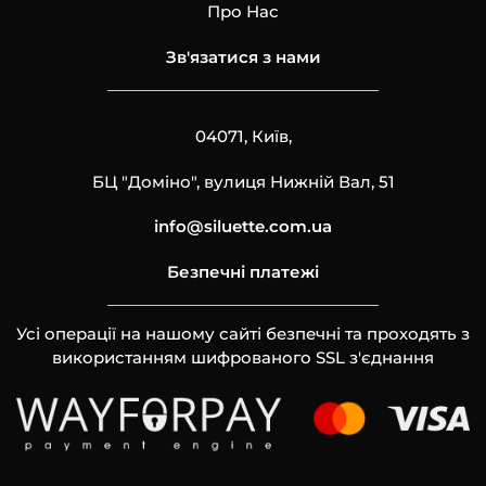
Про Нас
Зв'язатися з нами
04071, Київ,
БЦ "Доміно", вулиця Нижній Вал, 51
info@siluette.com.ua
Безпечні платежі
Усі операції на нашому сайті безпечні та проходять з
використанням шифрованого SSL з'єднання