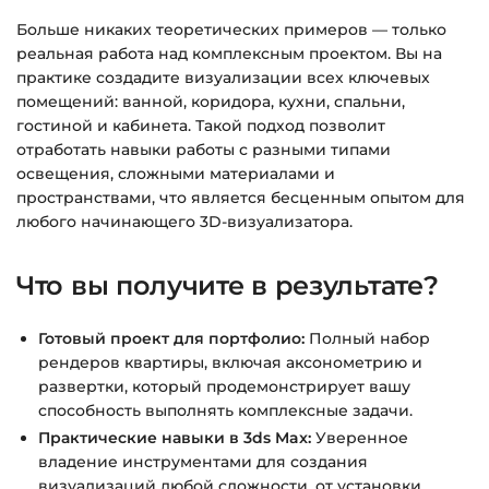
времени.
Больше никаких теоретических примеров — только
реальная работа над комплексным проектом. Вы на
практике создадите визуализации всех ключевых
Подробнее об оплате и безопасности — в
помещений: ванной, коридора, кухни, спальни,
справке >>>
гостиной и кабинета. Такой подход позволит
Вопросы?
Пишите на
info@siluette.com.ua
или в
отработать навыки работы с разными типами
чат на сайте.
освещения, сложными материалами и
пространствами, что является бесценным опытом для
любого начинающего 3D-визуализатора.
Что вы получите в результате?
Готовый проект для портфолио:
Полный набор
рендеров квартиры, включая аксонометрию и
развертки, который продемонстрирует вашу
способность выполнять комплексные задачи.
Практические навыки в 3ds Max:
Уверенное
владение инструментами для создания
визуализаций любой сложности, от установки