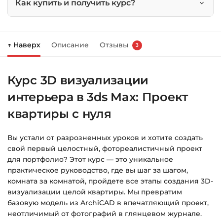
Как купить и получить курс?
с
нуля
Нажмите
«Купить»
на странице курса.
↑ Наверх
Описание
Отзывы
3
Справа появится корзина — нажмите
«Оформление заказа»
.
Курс 3D визуализации
Заполните все поля (почта и пароль).
интерьера в 3ds Max: Проект
Оплатите удобным способом (более 8
способов оплаты).
квартиры с нуля
После оплаты появится страница
Вы устали от разрозненных уроков и хотите создать
благодарности с кнопкой
«Перейти к
свой первый целостный, фотореалистичный проект
загрузкам»
. Нажмите её — и откроется
для портфолио? Этот курс — это уникальное
страница с курсами.
практическое руководство, где вы шаг за шагом,
комната за комнатой, пройдете все этапы создания 3D-
Дополнительно ссылка на курс придёт вам
визуализации целой квартиры. Мы превратим
на email.
базовую модель из ArchiCAD в впечатляющий проект,
неотличимый от фотографий в глянцевом журнале.
Доступ к курсам: без ограничений по