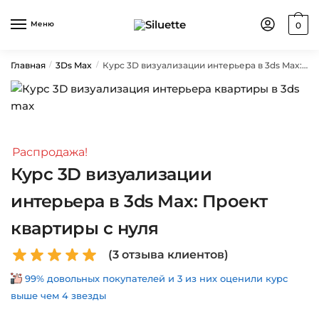
Skip
Skip
to
to
Меню
0
navigation
content
Главная
3Ds Max
Курс 3D визуализации интерьера в 3ds Max: Проект квартиры с нуля
/
/
Распродажа!
Курс 3D визуализации
интерьера в 3ds Max: Проект
квартиры с нуля
(
3
отзыва клиентов)
99% довольных покупателей и 3 из них оценили курс
выше чем 4 звезды