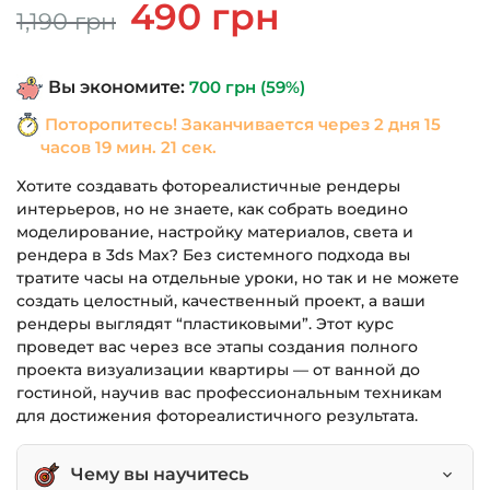
Первоначальная
Текущая
490
грн
1,190
грн
цена
цена:
составляла
490 грн.
Вы экономите:
700
грн
(59%)
1,190 грн.
Поторопитесь! Заканчивается через
2 дня 15
часов 19 мин. 21 сек.
Хотите создавать фотореалистичные рендеры
интерьеров, но не знаете, как собрать воедино
моделирование, настройку материалов, света и
рендера в 3ds Max? Без системного подхода вы
тратите часы на отдельные уроки, но так и не можете
создать целостный, качественный проект, а ваши
рендеры выглядят “пластиковыми”. Этот курс
проведет вас через все этапы создания полного
проекта визуализации квартиры — от ванной до
гостиной, научив вас профессиональным техникам
для достижения фотореалистичного результата.
Чему вы научитесь