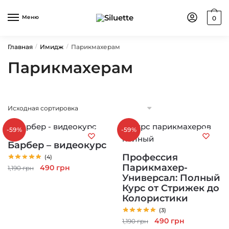
Skip
Skip
to
to
Меню
0
navigation
content
Главная
Имидж
Парикмахерам
/
/
Парикмахерам
-59%
-59%
Барбер – видеокурс
Профессия
(4)
Парикмахер-
Первоначальная
Текущая
490
грн
1,190
грн
Универсал: Полный
цена
цена:
Курс от Стрижек до
составляла
490 грн.
Колористики
1,190 грн.
(3)
Первоначальная
Текущая
490
грн
1,190
грн