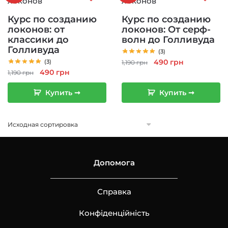
Курс по созданию
Курс по созданию
локонов: от
локонов: От серф-
классики до
волн до Голливуда
Голливуда
(3)
Первоначальная
Текущая
490
грн
(3)
1,190
грн
Первоначальная
Текущая
490
грн
цена
цена:
1,190
грн
цена
цена:
составляла
490 грн.
Купить ➞
Купить ➞
составляла
490 грн.
1,190 грн.
1,190 грн.
Допомога
Справка
Конфіденційність