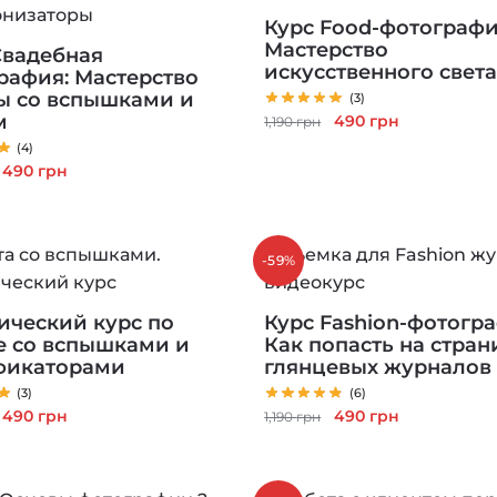
Курс Food-фотографи
Мастерство
Свадебная
искусственного свет
рафия: Мастерство
ы со вспышками и
(3)
м
Первоначальная
Текущая
490
грн
1,190
грн
цена
цена:
(4)
составляла
490 грн.
Первоначальная
Текущая
490
грн
1,190 грн.
цена
цена:
составляла
490 грн.
1,190 грн.
-59%
ический курс по
Курс Fashion-фотогр
е со вспышками и
Как попасть на стра
фикаторами
глянцевых журналов
(3)
(6)
Первоначальная
Текущая
Первоначальная
Текущая
490
грн
490
грн
1,190
грн
цена
цена:
цена
цена:
составляла
490 грн.
составляла
490 грн.
1,190 грн.
1,190 грн.