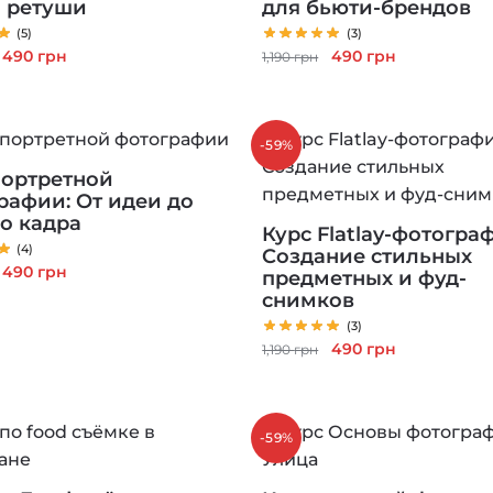
o ретуши
для бьюти-брендов
(5)
(3)
Первоначальная
Текущая
Первоначальная
Текущая
490
грн
490
грн
1,190
грн
цена
цена:
цена
цена:
составляла
490 грн.
составляла
490 грн.
1,190 грн.
1,190 грн.
-59%
портретной
рафии: От идеи до
о кадра
Курс Flatlay-фотогра
(4)
Создание стильных
Первоначальная
Текущая
490
грн
предметных и фуд-
цена
цена:
снимков
составляла
490 грн.
(3)
1,190 грн.
Первоначальная
Текущая
490
грн
1,190
грн
цена
цена:
составляла
490 грн.
1,190 грн.
-59%