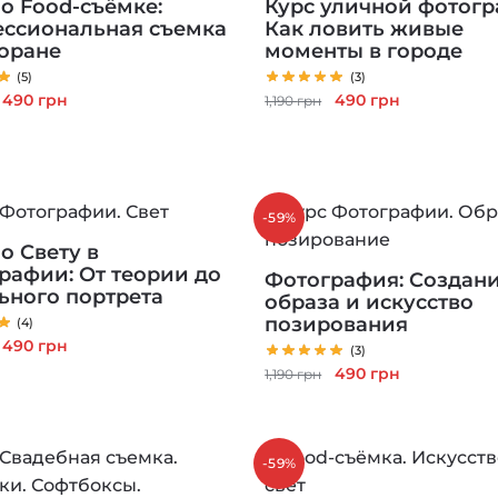
по Food-съёмке:
Курс уличной фотогр
ссиональная съемка
Как ловить живые
торане
моменты в городе
(5)
(3)
Первоначальная
Текущая
Первоначальная
Текущая
490
грн
490
грн
1,190
грн
цена
цена:
цена
цена:
составляла
490 грн.
составляла
490 грн.
1,190 грн.
1,190 грн.
-59%
о Свету в
рафии: От теории до
Фотография: Создан
ьного портрета
образа и искусство
позирования
(4)
Первоначальная
Текущая
490
грн
(3)
цена
цена:
Первоначальная
Текущая
490
грн
1,190
грн
составляла
490 грн.
цена
цена:
1,190 грн.
составляла
490 грн.
1,190 грн.
-59%