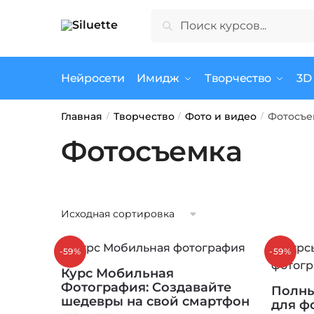
Skip
Skip
Искать:
Поиск
to
to
navigation
content
Нейросети
Имидж
Творчество
3D
Главная
Творчество
Фото и видео
Фотосъе
/
/
/
Фотосъемка
-59%
-59%
Курс Мобильная
Фотография: Создавайте
Полны
шедевры на свой смартфон
для ф