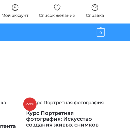
Мой аккаунт
Список желаний
Справка
0
-59%
Курс Портретная
фотография: Искусство
создания живых снимков
нтента