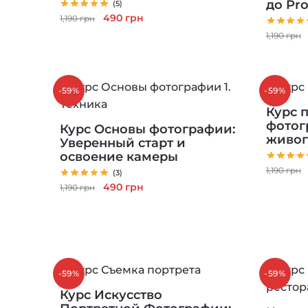
до Pr
(5)
Первоначальная
Текущая
490
грн
1,190
грн
цена
цена:
1,190
грн
составляла
490 грн.
1,190 грн.
-59%
-59%
Курс 
фотог
Курс Основы фотографии:
живог
Уверенный старт и
освоение камеры
1,190
грн
(3)
Первоначальная
Текущая
490
грн
1,190
грн
цена
цена:
составляла
490 грн.
1,190 грн.
-59%
-59%
Курс Искусство