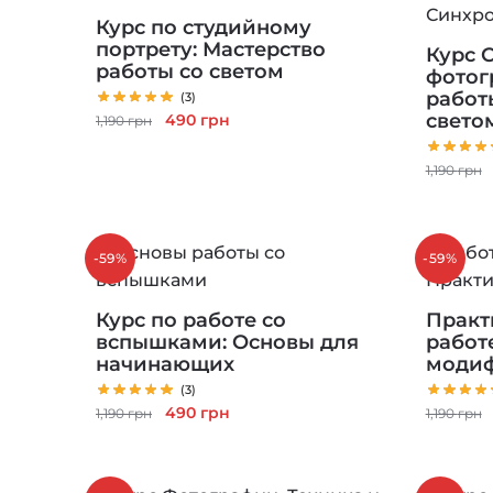
Курс по студийному
портрету: Мастерство
Курс 
работы со светом
фотог
работ
(3)
Первоначальная
Текущая
свето
490
грн
1,190
грн
цена
цена:
составляла
490 грн.
1,190
грн
1,190 грн.
-59%
-59%
Курс по работе со
Практ
вспышками: Основы для
работ
начинающих
моди
(3)
Первоначальная
Текущая
490
грн
1,190
грн
1,190
грн
цена
цена:
составляла
490 грн.
1,190 грн.