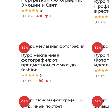
Портретной Фотографии:
Курс 
Эмоции и Свет
Профе
в рес
(3)
Первоначальная
Текущая
490
грн
1,190
грн
цена
цена:
1,190
грн
составляла
490 грн.
1,190 грн.
-59%
-59%
Курс Рекламная
Курс п
фотография: от
Фотог
предметной съемки до
идеал
fashion
(4)
1,190
грн
Первоначальная
Текущая
490
грн
1,190
грн
цена
цена:
составляла
490 грн.
1,190 грн.
-59%
-59%