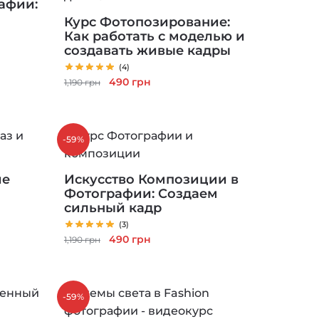
афии:
Курс Фотопозирование:
Как работать с моделью и
создавать живые кадры
(4)
Первоначальная
Текущая
490
грн
1,190
грн
цена
цена:
составляла
490 грн.
1,190 грн.
-59%
ие
Искусство Композиции в
Фотографии: Создаем
сильный кадр
(3)
Первоначальная
Текущая
490
грн
1,190
грн
цена
цена:
составляла
490 грн.
1,190 грн.
-59%