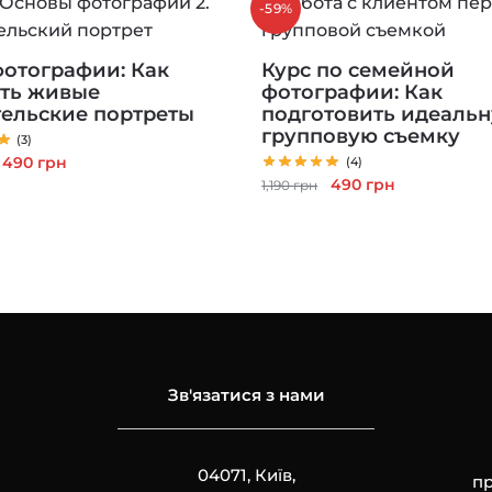
-59%
фотографии: Как
Курс по семейной
ть живые
фотографии: Как
ельские портреты
подготовить идеаль
групповую съемку
(3)
Первоначальная
Текущая
490
грн
(4)
Первоначальная
Текущая
490
грн
цена
цена:
1,190
грн
цена
цена:
составляла
490 грн.
составляла
490 грн.
1,190 грн.
1,190 грн.
Зв'язатися з нами
04071, Київ,
пр