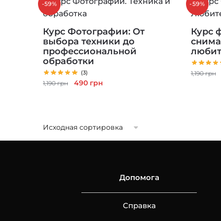
-59%
-59%
Курс Фотографии: От
Курс 
выбора техники до
снима
профессиональной
любит
обработки
(3)
1,190
грн
Первоначальная
Текущая
490
грн
1,190
грн
цена
цена:
составляла
490 грн.
1,190 грн.
Допомога
Справка