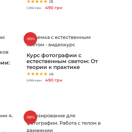
(3)
Первоначальная
Текущая
490
грн
1,190
грн
цена
цена:
составляла
490 грн.
1,190 грн.
-59%
Курс фотографии с
естественным светом: От
фии:
теории к практике
(4)
Первоначальная
Текущая
490
грн
1,190
грн
цена
цена:
составляла
490 грн.
1,190 грн.
-59%