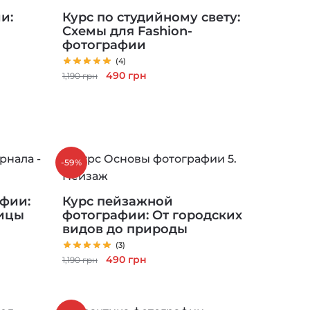
и:
Курс по студийному свету:
Схемы для Fashion-
а
фотографии
(4)
Первоначальная
Текущая
490
грн
1,190
грн
цена
цена:
составляла
490 грн.
1,190 грн.
-59%
афии:
Курс пейзажной
ницы
фотографии: От городских
видов до природы
(3)
Первоначальная
Текущая
490
грн
1,190
грн
цена
цена:
составляла
490 грн.
1,190 грн.