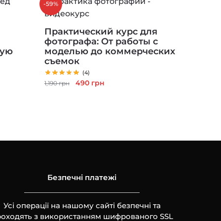
-59%
Практический курс для
фотографа: От работы с
ную
моделью до коммерческих
съемок
(4)
Первоначальная
Текущая
490
грн
1,190
грн
цена
цена:
составляла
490 грн.
1,190 грн.
Безпечні платежі
Усі операції на нашому сайті безпечні та
оходять з використанням шифрованого SSL