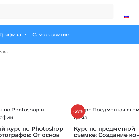
 Графика
Саморазвитие
мка
-59%
й курс по Photoshop
Курс по предметной
отографов: От основ
съемке: Создание ко