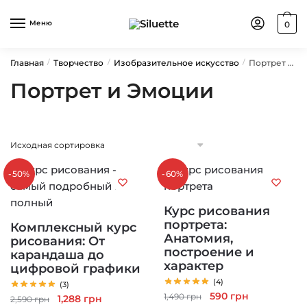
Skip
Skip
to
to
Меню
0
navigation
content
Главная
Творчество
Изобразительное искусство
Портрет и Эмоции
/
/
/
Портрет и Эмоции
-50%
-60%
Курс рисования
портрета:
Комплексный курс
Анатомия,
рисования: От
построение и
карандаша до
характер
цифровой графики
(4)
(3)
Первоначальная
Текущая
590
грн
1,490
грн
Первоначальная
Текущая
1,288
грн
2,590
грн