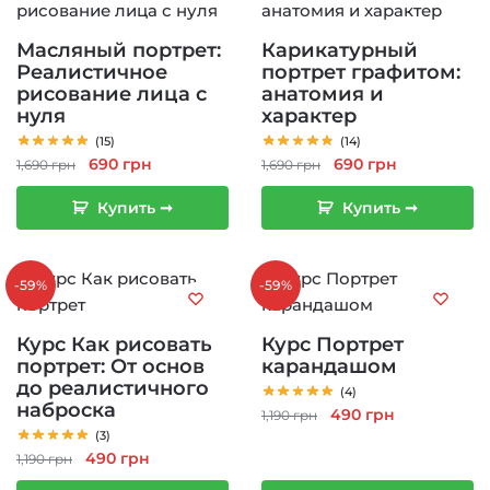
Масляный портрет:
Карикатурный
Реалистичное
портрет графитом:
рисование лица с
анатомия и
нуля
характер
(15)
(14)
Первоначальная
Текущая
Первоначальная
Текущая
690
грн
690
грн
1,690
грн
1,690
грн
цена
цена:
цена
цена:
Купить ➞
Купить ➞
составляла
690 грн.
составляла
690 грн.
1,690 грн.
1,690 грн.
-59%
-59%
Курс Как рисовать
Курс Портрет
портрет: От основ
карандашом
до реалистичного
(4)
наброска
Первоначальная
Текущая
490
грн
1,190
грн
(3)
цена
цена:
Первоначальная
Текущая
490
грн
1,190
грн
составляла
490 грн.
цена
цена:
1,190 грн.