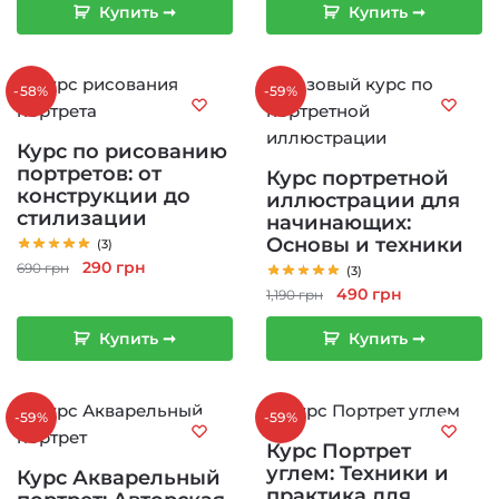
Купить ➞
Купить ➞
составляла
490 грн.
1,190 грн.
-58%
-59%
Курс по рисованию
портретов: от
Курс портретной
конструкции до
иллюстрации для
стилизации
начинающих:
Основы и техники
(3)
Первоначальная
Текущая
290
грн
690
грн
(3)
цена
цена:
Первоначальная
Текущая
490
грн
1,190
грн
составляла
290 грн.
цена
цена:
Купить ➞
Купить ➞
690 грн.
составляла
490 грн.
1,190 грн.
-59%
-59%
Курс Портрет
углем: Техники и
Курс Акварельный
практика для