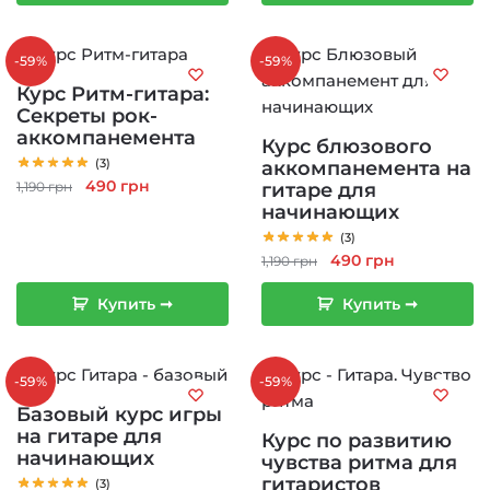
1,190 грн.
1,190 грн.
-59%
-59%
Курс Ритм-гитара:
Секреты рок-
аккомпанемента
Курс блюзового
(3)
аккомпанемента на
Первоначальная
Текущая
490
грн
1,190
грн
гитаре для
цена
цена:
начинающих
составляла
490 грн.
(3)
1,190 грн.
Первоначальная
Текущая
490
грн
1,190
грн
цена
цена:
Купить ➞
Купить ➞
составляла
490 грн.
1,190 грн.
-59%
-59%
Базовый курс игры
на гитаре для
Курс по развитию
начинающих
чувства ритма для
гитаристов
(3)