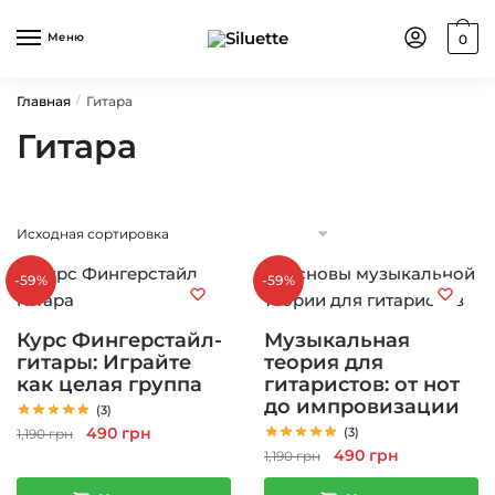
Skip
Skip
to
to
Меню
0
navigation
content
Главная
Гитара
/
Гитара
-59%
-59%
Курс Фингерстайл-
Музыкальная
гитары: Играйте
теория для
как целая группа
гитаристов: от нот
до импровизации
(3)
Первоначальная
Текущая
490
грн
(3)
1,190
грн
Первоначальная
Текущая
490
грн
цена
цена:
1,190
грн
цена
цена:
составляла
490 грн.