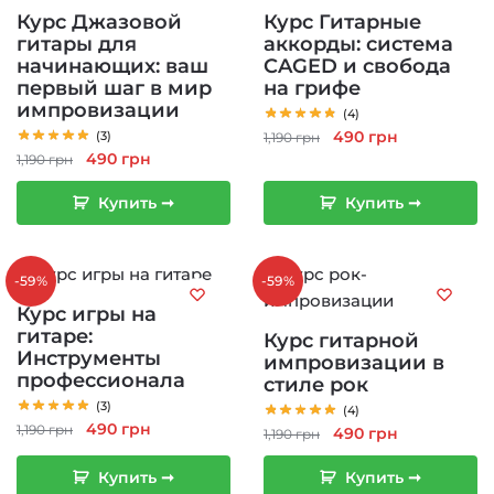
Курс Джазовой
Курс Гитарные
гитары для
аккорды: система
начинающих: ваш
CAGED и свобода
первый шаг в мир
на грифе
импровизации
(4)
Первоначальная
Текущая
490
грн
(3)
1,190
грн
Первоначальная
Текущая
490
грн
цена
цена:
1,190
грн
цена
цена:
составляла
490 грн.
Купить ➞
Купить ➞
составляла
490 грн.
1,190 грн.
1,190 грн.
-59%
-59%
Курс игры на
гитаре:
Курс гитарной
Инструменты
импровизации в
профессионала
стиле рок
(3)
(4)
Первоначальная
Текущая
490
грн
1,190
грн
Первоначальная
Текущая
490
грн
1,190
грн
цена
цена:
цена
цена:
составляла
490 грн.
Купить ➞
Купить ➞
составляла
490 грн.