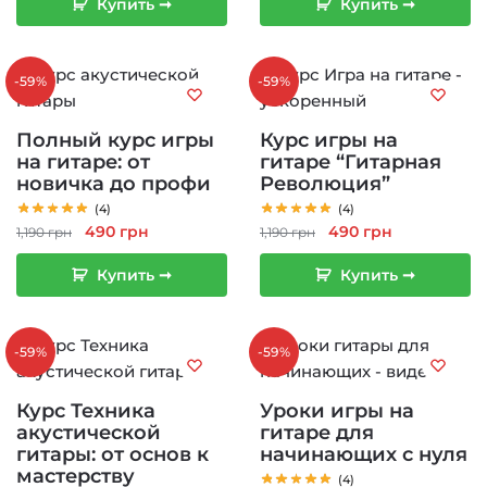
Купить ➞
Купить ➞
составляла
490 грн.
1,190 грн.
1,190 грн.
-59%
-59%
Полный курс игры
Курс игры на
на гитаре: от
гитаре “Гитарная
новичка до профи
Революция”
(4)
(4)
Первоначальная
Текущая
Первоначальная
Текущая
490
грн
490
грн
1,190
грн
1,190
грн
цена
цена:
цена
цена:
Купить ➞
Купить ➞
составляла
490 грн.
составляла
490 грн.
1,190 грн.
1,190 грн.
-59%
-59%
Курс Техника
Уроки игры на
акустической
гитаре для
гитары: от основ к
начинающих с нуля
мастерству
(4)