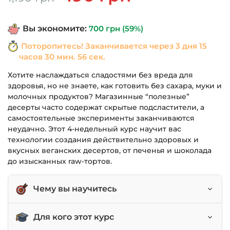
цена
цена:
составляла
490 грн.
Вы экономите:
700
грн
(59%)
1,190 грн.
Поторопитесь! Заканчивается через
3 дня 15
часов 30 мин. 56 сек.
Хотите наслаждаться сладостями без вреда для
здоровья, но не знаете, как готовить без сахара, муки и
молочных продуктов? Магазинные “полезные”
десерты часто содержат скрытые подсластители, а
самостоятельные эксперименты заканчиваются
неудачно. Этот 4-недельный курс научит вас
технологии создания действительно здоровых и
вкусных веганских десертов, от печенья и шоколада
до изысканных raw-тортов.
Чему вы научитесь
Готовить полезное печенье, пастилу и конфеты.
Для кого этот курс