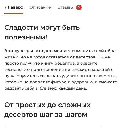
↑ Наверх
Описание
Отзывы
5
Справа появится корзина — нажмите
«Оформление заказа»
.
Сладости могут быть
Заполните все поля (почта и пароль).
полезными!
Оплатите удобным способом (более 8
способов оплаты).
Этот курс для всех, кто мечтает изменить свой образ
После оплаты появится страница
жизни, но не готов отказаться от десертов. Вы не
благодарности с кнопкой
«Перейти к
просто получите книгу рецептов, а освоите
загрузкам»
. Нажмите её — и откроется
технологию приготовления веганских сладостей с
страница с курсами.
нуля. Научитесь создавать удивительные лакомства,
которые не повредят фигуре и здоровью, и сможете
Дополнительно ссылка на курс придёт вам
радовать себя и близких каждый день.
на email.
От простых до сложных
Доступ к курсам: без ограничений по
десертов шаг за шагом
времени.