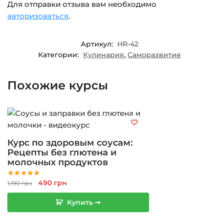
Для отправки отзыва вам необходимо
авторизоваться
.
Артикул:
HR-42
Категории:
Кулинария
,
Саморазвитие
Похожие курсы
Курс по здоровым соусам:
Рецепты без глютена и
молочных продуктов
Первоначальная
Текущая
490
грн
1,190
грн
цена
цена:
Купить ➞
составляла
490 грн.
1,190 грн.