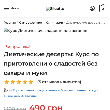
Skip
Skip
to
to
Меню
0
navigation
content
Главная
Саморазвитие
Кулинария
Диетические десерты: Курс по приготовлению сладостей без сахара и муки
/
/
/
Распродажа!
Диетические десерты: Курс по
приготовлению сладостей без
сахара и муки
(
5
отзывов клиентов)
99% довольных покупателей и 5 из них оценили курс
выше чем 4 звезды
Первоначальная
Текущая
490
грн
1,190
грн