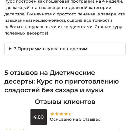
Курс построен как пошаговая программа на 4 недели,
Подробнее об оплате и безопасности — в
где каждый этап посвящен отдельной категории
справке >>>
десертов. Вы начнете с простого печенья, а завершите
Вопросы?
Пишите на
info@siluette.com.ua
или в
изысканным кешью-кейком, освоив все тонкости
чат на сайте.
работы с натуральными ингредиентами. Станьте гуру
полезных десертов!
? Программа курса по неделям
5 отзывов на
Диетические
десерты: Курс по приготовлению
сладостей без сахара и муки
Отзывы клиентов
4.80
Основано на 5 отзывах