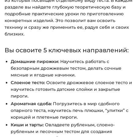
из которых посвящен отдельному виду теста. В каждом
разделе вы найдете глубокую теоретическую базу и
Вопросы?
Пишите на
info@siluette.com.ua
или в
подробные практические уроки по приготовлению
чат на сайте.
конкретных изделий. Это позволит вам освоить
технику и сразу же применить ее, радуя себя и своих
близких.
Вы освоите 5 ключевых направлений:
Домашние пирожки:
Научитесь работать с
безопарным дрожжевым тестом, делать сочные
мясные и ягодные начинки.
Слоеное тесто:
Освоите дрожжевое слоеное тесто и
научитесь готовить датские слойки и закрытые
пироги.
Ароматная сдоба:
Погрузитесь в мир сдобного
опарного теста, научитесь печь плюшки, “улитки” с
корицей и плетеные пироги.
Киши и тарты:
Овладеете рубленым, слоено-
рубленым и песочным тестом для создания