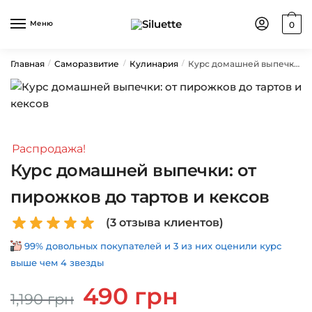
Skip
Skip
to
to
Меню
0
navigation
content
Главная
Саморазвитие
Кулинария
Курс домашней выпечки: от пирожков до тартов и кексов
/
/
/
Распродажа!
Курс домашней выпечки: от
пирожков до тартов и кексов
(
3
отзыва клиентов)
99% довольных покупателей и 3 из них оценили курс
выше чем 4 звезды
Первоначальная
Текущая
490
грн
1,190
грн
цена
цена: