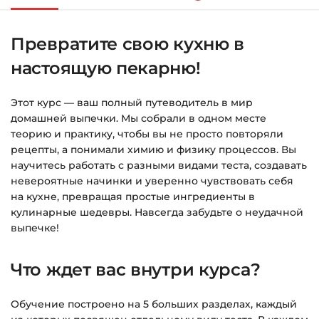
«Оформление заказа»
.
Превратите свою кухню в
Заполните все поля (почта и пароль).
настоящую пекарню!
Оплатите удобным способом (более 8
способов оплаты).
Этот курс — ваш полный путеводитель в мир
После оплаты появится страница
домашней выпечки. Мы собрали в одном месте
благодарности с кнопкой
«Перейти к
теорию и практику, чтобы вы не просто повторяли
загрузкам»
. Нажмите её — и откроется
рецепты, а понимали химию и физику процессов. Вы
страница с курсами.
научитесь работать с разными видами теста, создавать
невероятные начинки и уверенно чувствовать себя
Дополнительно ссылка на курс придёт вам
на кухне, превращая простые ингредиенты в
на email.
кулинарные шедевры. Навсегда забудьте о неудачной
выпечке!
Доступ к курсам: без ограничений по
времени.
Что ждет вас внутри курса?
Подробнее об оплате и безопасности — в
Обучение построено на 5 больших разделах, каждый
справке >>>