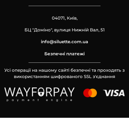
04071, Київ,
БЦ "Доміно", вулиця Нижній Вал, 51
info@siluette.com.ua
Безпечні платежі
Усі операції на нашому сайті безпечні та проходять з
використанням шифрованого SSL з'єднання