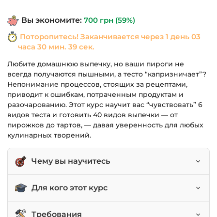
составляла
490 грн.
Вы экономите:
700
грн
(59%)
1,190 грн.
Поторопитесь! Заканчивается через
1 день 03
часа 30 мин. 39 сек.
Любите домашнюю выпечку, но ваши пироги не
всегда получаются пышными, а тесто “капризничает”?
Непонимание процессов, стоящих за рецептами,
приводит к ошибкам, потраченным продуктам и
разочарованию. Этот курс научит вас “чувствовать” 6
видов теста и готовить 40 видов выпечки — от
пирожков до тартов, — давая уверенность для любых
кулинарных творений.
Чему вы научитесь
Работать с 6 видами теста (дрожжевое,
Для кого этот курс
слоеное, сдобное, рубленое и др.).
Готовить более 40 видов выпечки: пироги,
Начинающие кулинары, которые хотят освоить
Требования