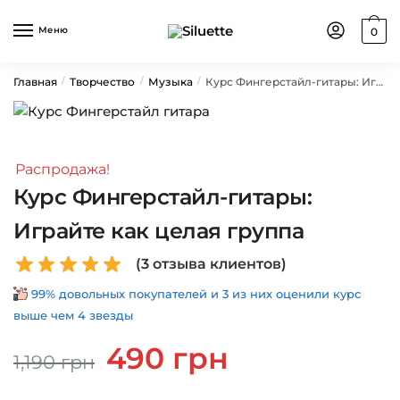
Skip
Skip
to
to
Меню
0
navigation
content
Главная
Творчество
Музыка
Курс Фингерстайл-гитары: Играйте как целая группа
/
/
/
Распродажа!
Курс Фингерстайл-гитары:
Играйте как целая группа
(
3
отзыва клиентов)
99% довольных покупателей и 3 из них оценили курс
выше чем 4 звезды
Первоначальная
Текущая
490
грн
1,190
грн
цена
цена:
составляла
490 грн.