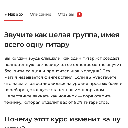
Нажмите
«Купить»
на странице курса.
↑ Наверх
Описание
Отзывы
3
Справа появится корзина — нажмите
«Оформление заказа»
.
Звучите как целая группа, имея
Заполните все поля (почта и пароль).
всего одну гитару
Оплатите удобным способом (более 8
способов оплаты).
Вы когда-нибудь слышали, как один гитарист создает
После оплаты появится страница
полноценную композицию, где одновременно звучит
благодарности с кнопкой
«Перейти к
бас, ритм-секция и пронзительная мелодия? Эта
загрузкам»
. Нажмите её — и откроется
магия называется фингерстайл. Если вы чувствуете,
страница с курсами.
что ваша игра остановилась на уровне простых боев и
переборов, этот курс станет вашим прорывом.
Дополнительно ссылка на курс придёт вам
Перестаньте звучать как новичок — пора освоить
на email.
технику, которая отделит вас от 90% гитаристов.
Доступ к курсам: без ограничений по
Почему этот курс изменит вашу
времени.