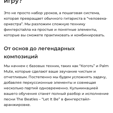
игру?
Подробнее об оплате и безопасности — в
Это не просто набор уроков, а пошаговая система,
справке >>>
которая превращает обычного гитариста в “человека-
Вопросы?
Пишите на
info@siluette.com.ua
или в
оркестра”. Мы разложим сложную технику
чат на сайте.
фингерстайла на простые и понятные элементы,
которые вы сможете практиковать и комбинировать.
От основ до легендарных
композиций
Мы начнем с базовых техник, таких как “Коготь” и Palm
Mute, которые сделают ваше звучание чистым и
отчетливым. Постепенно мы будем усложнять задачу,
добавляя перкуссионные элементы и совмещая
несколько партий одновременно. Кульминацией
вашего обучения станет полный разбор и исполнение
песни The Beatles – “Let It Be” в фингерстайл-
аранжировке.