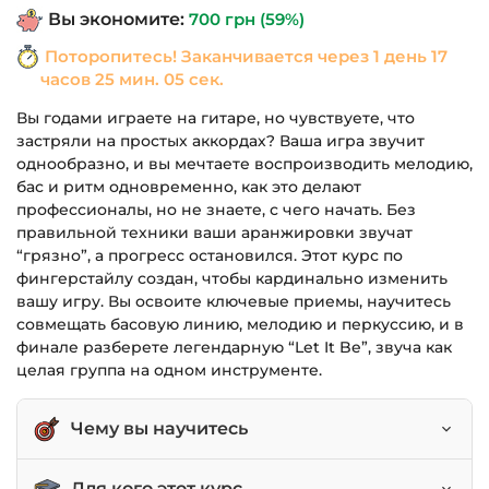
Вы экономите:
700
грн
(59%)
1,190 грн.
Поторопитесь! Заканчивается через
1 день 17
часов 25 мин. 05 сек.
Вы годами играете на гитаре, но чувствуете, что
застряли на простых аккордах? Ваша игра звучит
однообразно, и вы мечтаете воспроизводить мелодию,
бас и ритм одновременно, как это делают
профессионалы, но не знаете, с чего начать. Без
правильной техники ваши аранжировки звучат
“грязно”, а прогресс остановился. Этот курс по
фингерстайлу создан, чтобы кардинально изменить
вашу игру. Вы освоите ключевые приемы, научитесь
совмещать басовую линию, мелодию и перкуссию, и в
финале разберете легендарную “Let It Be”, звуча как
целая группа на одном инструменте.
Чему вы научитесь
Совмещать басовую линию, аккорды и
Для кого этот курс