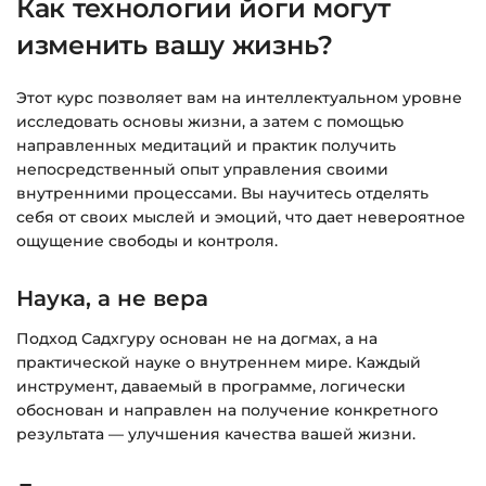
Как технологии йоги могут
изменить вашу жизнь?
Подробнее об оплате и безопасности — в
справке >>>
Этот курс позволяет вам на интеллектуальном уровне
Вопросы?
Пишите на
info@siluette.com.ua
или в
исследовать основы жизни, а затем с помощью
чат на сайте.
направленных медитаций и практик получить
непосредственный опыт управления своими
внутренними процессами. Вы научитесь отделять
себя от своих мыслей и эмоций, что дает невероятное
ощущение свободы и контроля.
Наука, а не вера
Подход Садхгуру основан не на догмах, а на
практической науке о внутреннем мире. Каждый
инструмент, даваемый в программе, логически
обоснован и направлен на получение конкретного
результата — улучшения качества вашей жизни.