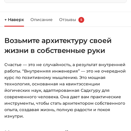
Нажмите
«Купить»
на странице курса.
↑ Наверх
Описание
Отзывы
5
Справа появится корзина — нажмите
«Оформление заказа»
.
Возьмите архитектуру своей
Заполните все поля (почта и пароль).
жизни в собственные руки
Оплатите удобным способом (более 8
способов оплаты).
Счастье — это не случайность, а результат внутренней
После оплаты появится страница
работы. “Внутренняя инженерия” — это не очередной
благодарности с кнопкой
«Перейти к
курс по позитивному мышлению. Это мощная
загрузкам»
. Нажмите её — и откроется
технология, основанная на квинтэссенции
страница с курсами.
йогических наук, адаптированная Садхгуру для
современного человека. Она дает вам практические
Дополнительно ссылка на курс придёт вам
инструменты, чтобы стать архитектором собственного
на email.
опыта, создавая жизнь, полную радости и покоя
изнутри.
Доступ к курсам: без ограничений по
времени.