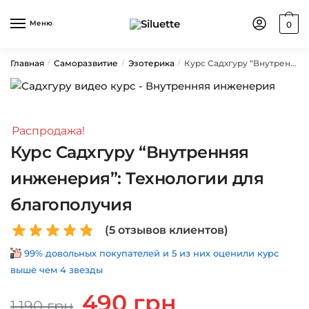
Skip
Skip
to
to
Меню
0
navigation
content
Главная
Саморазвитие
Эзотерика
Курс Садхгуру “Внутренняя инженерия”: Технологии для благополучия
/
/
/
Распродажа!
Курс Садхгуру “Внутренняя
инженерия”: Технологии для
благополучия
(
5
отзывов клиентов)
99% довольных покупателей и 5 из них оценили курс
выше чем 4 звезды
Первоначальная
Текущая
490
грн
1,190
грн