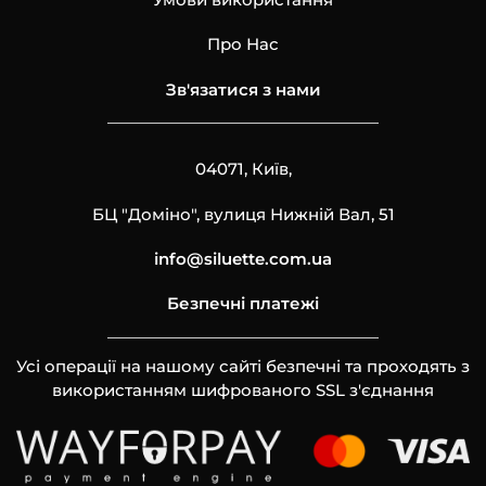
Про Нас
Зв'язатися з нами
04071, Київ,
БЦ "Доміно", вулиця Нижній Вал, 51
info@siluette.com.ua
Безпечні платежі
Усі операції на нашому сайті безпечні та проходять з
використанням шифрованого SSL з'єднання