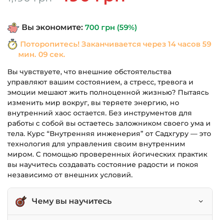
цена
цена:
составляла
490 грн.
Вы экономите:
700
грн
(59%)
1,190 грн.
Поторопитесь! Заканчивается через
14 часов 59
мин. 09 сек.
Вы чувствуете, что внешние обстоятельства
управляют вашим состоянием, а стресс, тревога и
эмоции мешают жить полноценной жизнью? Пытаясь
изменить мир вокруг, вы теряете энергию, но
внутренний хаос остается. Без инструментов для
работы с собой вы остаетесь заложником своего ума и
тела. Курс “Внутренняя инженерия” от Садхгуру — это
технология для управления своим внутренним
миром. С помощью проверенных йогических практик
вы научитесь создавать состояние радости и покоя
независимо от внешних условий.
Чему вы научитесь