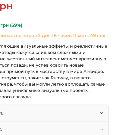
альная
Текущая
грн
цена:
ла
690 грн.
0
грн
(59%)
чивается через
2 дня 18 часов 11 мин. 48 сек.
атляющие визуальные эффекты и реалистичные
методы кажутся слишком сложными и
к искусственный интеллект меняет креативную
ться позади, не успев освоить новые
аш прямой путь к мастерству в мире AI-видео.
струменты, такие как Runway, в вашего
нера, чтобы вы могли легко воплощать самые
давая уникальные визуальные проекты,
рвого взгляда.
сь
чные видеосцены с нуля с помощью
с