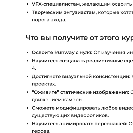
VFX-специалистам,
желающим освоить н
Творческим энтузиастам,
которые хотят
порога входа.
Что вы получите от этого ку
Освоите Runway с нуля:
От изучения ин
Научитесь создавать реалистичные сце
4.
Достигнете визуальной консистенции:
проектах.
“Оживите” статические изображения:
С
движением камеры.
Сможете модифицировать любое видео
существующих видеороликов.
Научитесь анимировать персонажей:
О
героев.