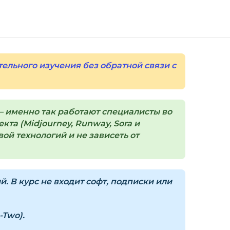
а странице курса.
орзина — нажмите
«Оформление заказа»
.
(почта и пароль).
пособом (более 8 способов оплаты).
тельного изучения без обратной связи с
ится страница благодарности с кнопкой
кам»
. Нажмите её — и откроется страница с
 именно так работают специалисты во
ка на курс придёт вам на email.
та (Midjourney, Runway, Sora и
ой технологий и не зависеть от
з ограничений по времени.
и безопасности — в справке >>>
 В курс не входит софт, подписки или
nfo@siluette.com.ua
или в чат на сайте.
-Two).