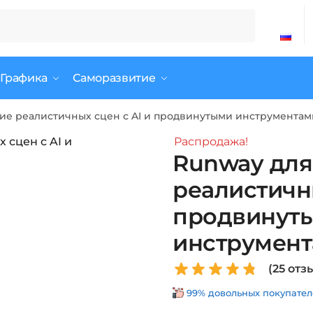
 Графика
Саморазвитие
ние реалистичных сцен с AI и продвинутыми инструментам
Распродажа!
Runway для
реалистичны
продвинут
инструмен
(
25
отзы
99% довольных покупателе