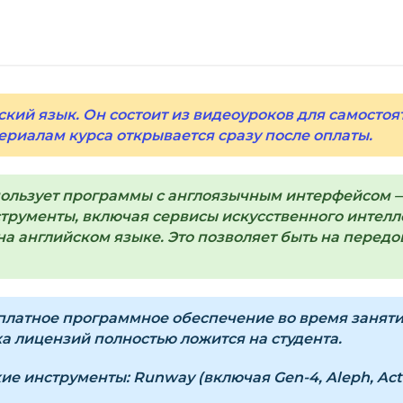
Нажмите
«Купить»
н
Справа появится к
Заполните все поля 
Оплатите удобным с
ский язык. Он состоит из видеоуроков для самостоя
ериалам курса открывается сразу после оплаты.
После оплаты появ
«Перейти к загруз
курсами.
пользует программы с англоязычным интерфейсом —
Дополнительно ссыл
рументы, включая сервисы искусственного интеллек
а английском языке. Это позволяет быть на передов
Доступ к курсам: бе
Подробнее об оплате 
латное программное обеспечение во время занятий.
 лицензий полностью ложится на студента.
Вопросы?
Пишите на
i
кие инструменты:
Runway (включая Gen-4, Aleph, Act