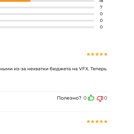
18
7
0
0
0
ными из-за нехватки бюджета на VFX. Теперь
Полезно?
0
0