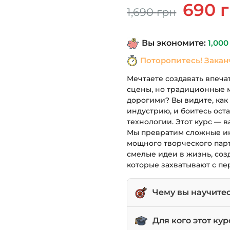
Первонач
690
1,690
грн
цена
составля
Вы экономите:
1,00
1,690 грн.
Поторопитесь! Закан
Мечтаете создавать впеч
сцены, но традиционные 
дорогими? Вы видите, ка
индустрию, и боитесь оста
технологии. Этот курс — в
Мы превратим сложные ин
мощного творческого парт
смелые идеи в жизнь, соз
которые захватывают с пе
Чему вы научите
Создавать реалисти
Для кого этот кур