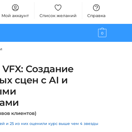
Мой аккаунт
Список желаний
Справка
0
и
 VFX: Создание
х сцен с AI и
ыми
тами
вов клиентов)
й и 25 из них оценили курс выше чем 4 звезды