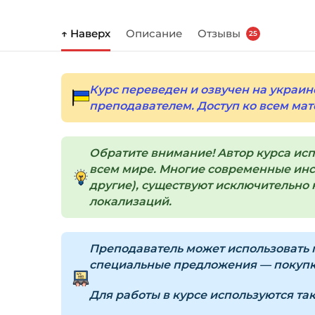
↑ Наверх
Описание
Отзывы
25
Курс переведен и озвучен на украин
преподавателем. Доступ ко всем мат
Обратите внимание! Автор курса ис
всем мире. Многие современные инст
другие), существуют исключительно н
локализаций.
Преподаватель может использовать п
специальные предложения — покупка
Для работы в курсе используются та