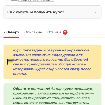
Midjourney
и
Как купить и получить курс?
Runway
Нажмите
«Купить»
на странице курса.
↑ Наверх
Описание
Отзывы
32
Справа появится корзина — нажмите
«Оформление заказа»
.
Заполните все поля (почта и пароль).
Курс переведён и озвучен на украинском
языке. Он состоит из видеоуроков для
Оплатите удобным способом (более 8
самостоятельного изучения без обратной
способов оплаты).
связи с преподавателем. Доступ ко всем
материалам курса открывается сразу после
После оплаты появится страница
оплаты.
благодарности с кнопкой
«Перейти к
загрузкам»
. Нажмите её — и откроется
страница с курсами.
Обратите внимание! Автор курса использует
программы с англоязычным интерфейсом —
Дополнительно ссылка на курс придёт вам
именно так работают специалисты во всём
мире. Многие современные инструменты,
на email.