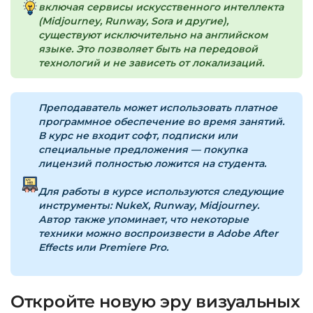
включая сервисы искусственного интеллекта
(Midjourney, Runway, Sora и другие),
Доступ к курсам: без ограничений по
существуют исключительно на английском
времени.
языке. Это позволяет быть на передовой
технологий и не зависеть от локализаций.
Подробнее об оплате и безопасности — в
справке >>>
Преподаватель может использовать платное
программное обеспечение во время занятий.
Вопросы?
Пишите на
info@siluette.com.ua
или в
В курс не входит софт, подписки или
чат на сайте.
специальные предложения — покупка
лицензий полностью ложится на студента.
Для работы в курсе используются следующие
инструменты:
NukeX, Runway, Midjourney.
Автор также упоминает, что некоторые
техники можно воспроизвести в Adobe After
Effects или Premiere Pro.
Откройте новую эру визуальных