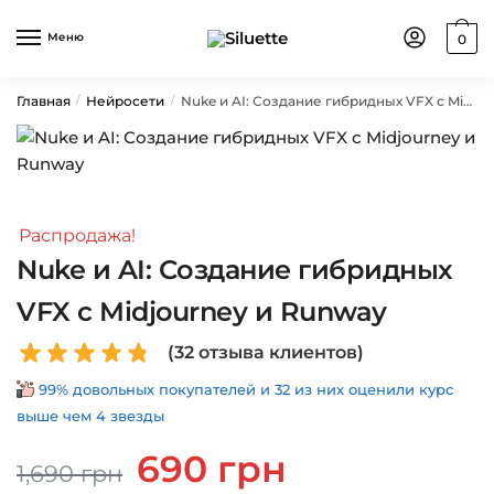
Skip
Skip
to
to
Меню
0
navigation
content
Главная
Нейросети
Nuke и AI: Создание гибридных VFX с Midjourney и Runway
/
/
Распродажа!
Nuke и AI: Создание гибридных
VFX с Midjourney и Runway
(
32
отзыва клиентов)
99% довольных покупателей и 32 из них оценили курс
выше чем 4 звезды
Первоначальная
Текущая
690
грн
1,690
грн
цена
цена: