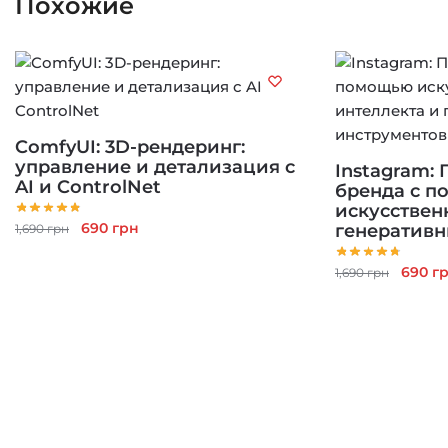
Похожие
ComfyUI: 3D-рендеринг:
управление и детализация с
Instagram:
AI и ControlNet
бренда с 
искусствен
Первоначальная
Текущая
690
грн
генеративн
1,690
грн
цена
цена:
составляла
690 грн.
Перво
690
г
1,690
грн
1,690 грн.
цена
соста
1,690 г