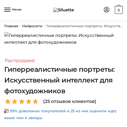
Skip
Skip
to
to
Меню
0
navigation
content
Главная
Нейросети
Гиперреалистичные портреты: Искусственный интеллект для фотохудожников
/
/
Распродажа!
Гиперреалистичные портреты:
Искусственный интеллект для
фотохудожников
(
25
отзывов клиентов)
99% довольных покупателей и 25 из них оценили курс
выше чем 4 звезды