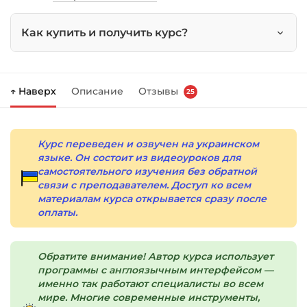
Как купить и получить курс?
Нажмите
«Купить»
на странице курса.
↑ Наверх
Описание
Отзывы
25
Справа появится корзина — нажмите
«Оформление заказа»
.
Заполните все поля (почта и пароль).
Курс переведен и озвучен на украинском
языке. Он состоит из видеоуроков для
Оплатите удобным способом (более 8
самостоятельного изучения без обратной
способов оплаты).
связи с преподавателем. Доступ ко всем
материалам курса открывается сразу после
После оплаты появится страница
оплаты.
благодарности с кнопкой
«Перейти к
загрузкам»
. Нажмите её — и откроется
страница с курсами.
Обратите внимание! Автор курса использует
программы с англоязычным интерфейсом —
Дополнительно ссылка на курс придёт вам
именно так работают специалисты во всем
мире. Многие современные инструменты,
на email.