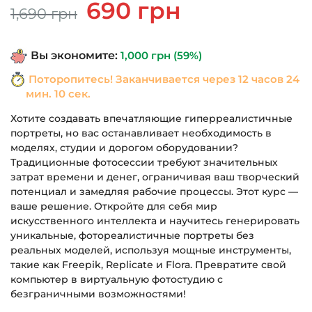
Первоначальная
Текущая
690
грн
1,690
грн
цена
цена:
составляла
690 грн.
Вы экономите:
1,000
грн
(59%)
1,690 грн.
Поторопитесь! Заканчивается через
12 часов 24
мин. 09 сек.
Хотите создавать впечатляющие гиперреалистичные
портреты, но вас останавливает необходимость в
моделях, студии и дорогом оборудовании?
Традиционные фотосессии требуют значительных
затрат времени и денег, ограничивая ваш творческий
потенциал и замедляя рабочие процессы. Этот курс —
ваше решение. Откройте для себя мир
искусственного интеллекта и научитесь генерировать
уникальные, фотореалистичные портреты без
реальных моделей, используя мощные инструменты,
такие как Freepik, Replicate и Flora. Превратите свой
компьютер в виртуальную фотостудию с
безграничными возможностями!