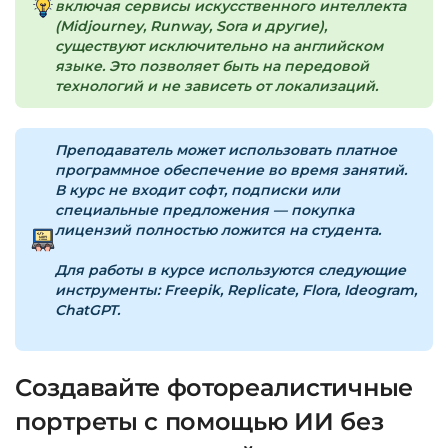
включая сервисы искусственного интеллекта
(Midjourney, Runway, Sora и другие),
Доступ к курсам: без ограничений по
существуют исключительно на английском
времени.
языке. Это позволяет быть на передовой
технологий и не зависеть от локализаций.
Подробнее об оплате и безопасности — в
справке >>>
Преподаватель может использовать платное
программное обеспечение во время занятий.
Вопросы?
Пишите на
info@siluette.com.ua
или в
В курс не входит софт, подписки или
чат на сайте.
специальные предложения — покупка
лицензий полностью ложится на студента.
Для работы в курсе используются следующие
инструменты:
Freepik, Replicate, Flora, Ideogram,
ChatGPT.
Создавайте фотореалистичные
портреты с помощью ИИ без