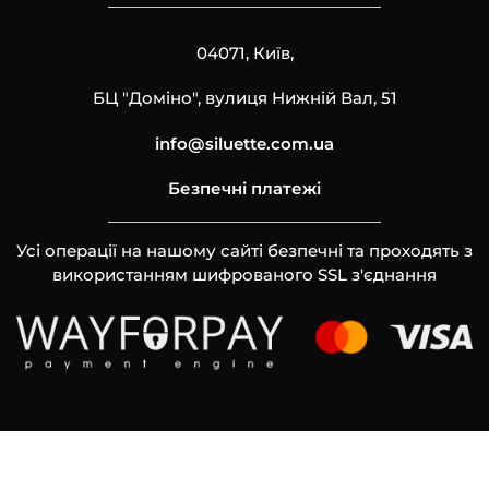
04071, Київ,
БЦ "Доміно", вулиця Нижній Вал, 51
info@siluette.com.ua
Безпечні платежі
Усі операції на нашому сайті безпечні та проходять з
використанням шифрованого SSL з'єднання