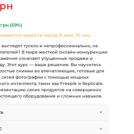
альная
Текущая
грн
цена:
ла
690 грн.
0
грн
(59%)
чивается через
14 часов 11 мин. 11 сек.
 выглядят тускло и непрофессионально, не
пателей? В мире жесткой онлайн-конкуренции
ражения означают упущенные продажи и
у. Этот курс — ваше решение. Вы научитесь
ростые снимки во впечатляющие, готовые для
х сетей фотографии с помощью мощных
го интеллекта, таких как Freepik и Replicate.
езентацию своих продуктов на совершенно
остоящего оборудования и сложных навыков.
сь
 фотографии товаров в профессиональные
с