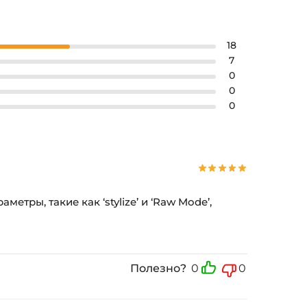
18
7
0
0
0
тры, такие как ‘stylize’ и ‘Raw Mode’,
Полезно?
0
0