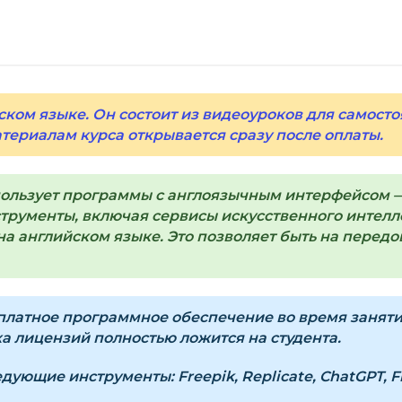
Нажмите
«Купить»
н
Справа появится к
Заполните все поля 
Оплатите удобным с
ском языке. Он состоит из видеоуроков для самосто
атериалам курса открывается сразу после оплаты.
После оплаты появ
«Перейти к загруз
курсами.
пользует программы с англоязычным интерфейсом —
Дополнительно ссыл
рументы, включая сервисы искусственного интеллек
а английском языке. Это позволяет быть на передов
Доступ к курсам: бе
Подробнее об оплате 
латное программное обеспечение во время занятий.
 лицензий полностью ложится на студента.
Вопросы?
Пишите на
i
ледующие инструменты:
Freepik, Replicate, ChatGPT, 