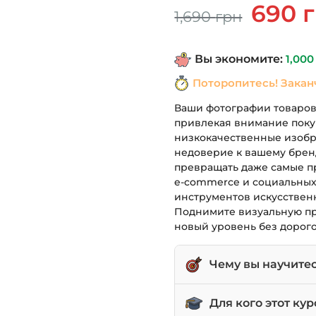
Первонач
690
1,690
грн
цена
составля
Вы экономите:
1,00
1,690 грн.
Поторопитесь! Закан
Ваши фотографии товаров
привлекая внимание поку
низкокачественные изоб
недоверие к вашему бренд
превращать даже самые п
e-commerce и социальны
инструментов искусственно
Поднимите визуальную пр
новый уровень без дорог
Чему вы научите
Превращать обычные
Для кого этот кур