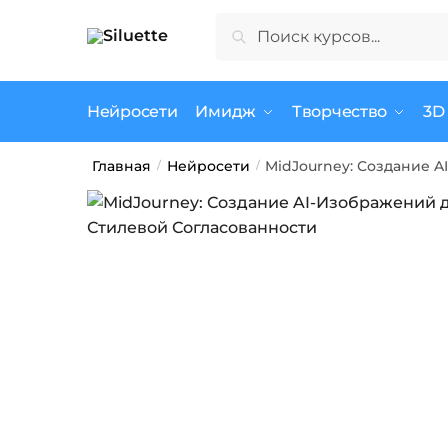
Skip
Skip
Искать:
Поиск
to
to
navigation
content
Нейросети
Имидж
Творчество
3D
Главная
Нейросети
MidJourney: Создание 
/
/