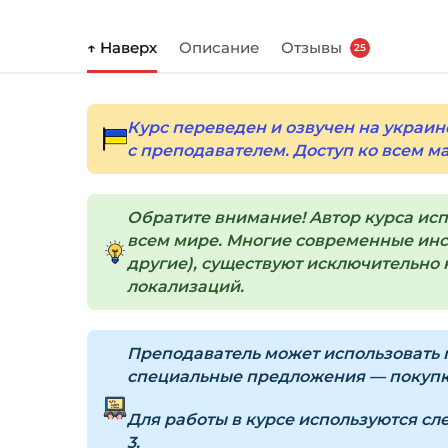
↑ Наверх
Описание
Отзывы
25
Курс переведен и озвучен на украин
с преподавателем. Доступ ко всем м
Обратите внимание! Автор курса ис
всем мире. Многие современные инст
другие), существуют исключительно н
локализаций.
Преподаватель может использовать п
специальные предложения — покупка
Для работы в курсе используются с
3.