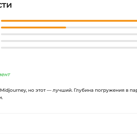
сти
иент
djourney, но этот — лучший. Глубина погружения в параме
и.