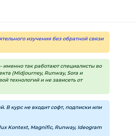
а странице курса.
орзина — нажмите
«Оформление заказа»
.
(почта и пароль).
пособом (более 8 способов оплаты).
ятельного изучения без обратной связи
ится страница благодарности с кнопкой
кам»
. Нажмите её — и откроется страница с
 именно так работают специалисты во
ка на курс придёт вам на email.
та (Midjourney, Runway, Sora и
ой технологий и не зависеть от
з ограничений по времени.
и безопасности — в справке >>>
 В курс не входит софт, подписки или
nfo@siluette.com.ua
или в чат на сайте.
Flux Kontext, Magnific, Runway, Ideogram