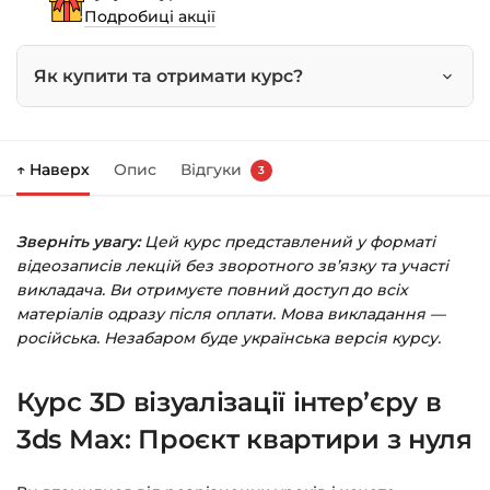
квартири
Подробиці акції
з
нуля
Як купити та отримати курс?
кількість
Натисніть
«Купити»
на сторінці курсу.
↑ Наверх
Опис
Відгуки
3
Праворуч з’явиться кошик — натисніть
«Оформлення замовлення»
.
Зверніть увагу:
Цей курс представлений у форматі
Заповніть всі поля (пошта та пароль).
відеозаписів лекцій без зворотного зв’язку та участі
Оплатіть зручним способом (більше 8
викладача. Ви отримуєте повний доступ до всіх
способів оплати).
матеріалів одразу після оплати. Мова викладання —
російська. Незабаром буде українська версія курсу.
Після оплати з’явиться сторінка подяки з
кнопкою
«Перейти до завантажень»
.
Курс 3D візуалізації інтер’єру в
Натисніть її — і відкриється сторінка з
курсами.
3ds Max: Проєкт квартири з нуля
Додатково посилання на курс прийде вам