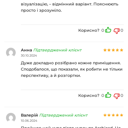
візуалізацію, – відмінний варіант. Пояснюють
просто і зрозуміло.
Корисно?
0
0
Анна
Підтверджений клієнт
30.10.2024
Дуже докладно розібрано кожне приміщення.
Сподобалося, що показали, як робити не тільки
перспективу, а й розгортки.
Корисно?
0
0
Валерій
Підтверджений клієнт
10.06.2024
Пройшов цей курс після курсу по Archicad. Це