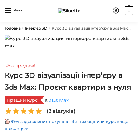
Skip
Skip
to
to
Меню
0
navigation
content
Головна
Інтер'єр 3D
Курс 3D візуалізації інтер’єру в 3ds Max: Проєкт квартири з нуля
/
/
Розпродаж!
Курс 3D візуалізації інтер’єру в
3ds Max: Проєкт квартири з нуля
Кращий курс
в
3Ds Max
(
3
відгуків)
99% задоволених покупців і 3 з них оцінили курс вище
ніж 4 зірки