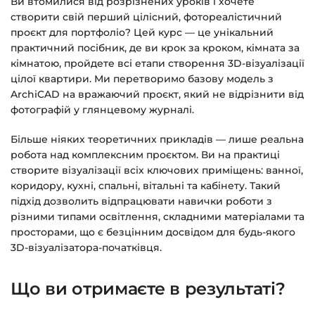
Ви втомилися від розрізнених уроків і хочете
на email.
створити свій перший цілісний, фотореалістичний
проєкт для портфоліо? Цей курс — це унікальний
Доступ до курсів: без обмежень за часом.
практичний посібник, де ви крок за кроком, кімната за
кімнатою, пройдете всі етапи створення 3D-візуалізації
Детальніше про оплату та безпеку — у довідці
цілої квартири. Ми перетворимо базову модель з
ArchiCAD на вражаючий проєкт, який не відрізнити від
>>>
фотографій у глянцевому журналі.
Питання?
Пишіть на
info@siluette.com.ua
або в
чат на сайті.
Більше ніяких теоретичних прикладів — лише реальна
робота над комплексним проєктом. Ви на практиці
створите візуалізації всіх ключових приміщень: ванної,
коридору, кухні, спальні, вітальні та кабінету. Такий
підхід дозволить відпрацювати навички роботи з
різними типами освітлення, складними матеріалами та
просторами, що є безцінним досвідом для будь-якого
3D-візуалізатора-початківця.
Що ви отримаєте в результаті?