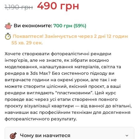
Оригінальна
Поточна
490
грн
1,190
грн
ціна:
ціна:
1,190 грн.
490 грн.
Ви економите:
700
грн
(59%)
Покваптеся! Закінчується через
2 дні 12 годин
55 хв. 28 сек.
Хочете створювати фотореалістичні рендери
інтер’єрів, але не знаєте, як зібрати воєдино
моделювання, налаштування матеріалів, світла та
рендера в 3ds Max? Без системного підходу ви
витрачаєте години на окремі уроки, але так і не
можете створити цілісний, якісний проєкт, а ваші
рендери виглядають “пластиковими”. Цей курс
проведе вас через усі етапи створення повного
проєкту візуалізації квартири — від ванної до вітальні,
навчивши вас професійним технікам для досягнення
фотореалістичного результату.
Чому ви навчитеся