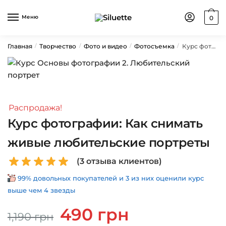
Skip
Skip
to
to
Меню
0
navigation
content
Главная
Творчество
Фото и видео
Фотосъемка
Курс фотографии: Как снимать живые любительские портреты
/
/
/
/
Распродажа!
Курс фотографии: Как снимать
живые любительские портреты
(
3
отзыва клиентов)
99% довольных покупателей и 3 из них оценили курс
выше чем 4 звезды
Первоначальная
Текущая
490
грн
1,190
грн
цена
цена: