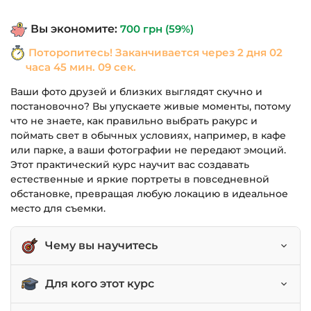
составляла
490 грн.
Вы экономите:
700
грн
(59%)
1,190 грн.
Поторопитесь! Заканчивается через
2 дня 02
часа 45 мин. 08 сек.
Ваши фото друзей и близких выглядят скучно и
постановочно? Вы упускаете живые моменты, потому
что не знаете, как правильно выбрать ракурс и
поймать свет в обычных условиях, например, в кафе
или парке, а ваши фотографии не передают эмоций.
Этот практический курс научит вас создавать
естественные и яркие портреты в повседневной
обстановке, превращая любую локацию в идеальное
место для съемки.
Чему вы научитесь
Создавать непринужденные и эмоциональные
Для кого этот курс
портреты в повседневных локациях.