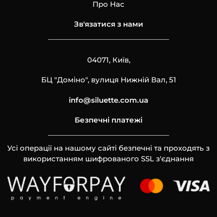
Про Нас
Зв'язатися з нами
04071, Київ,
БЦ "Доміно", вулиця Нижній Вал, 51
info@siluette.com.ua
Безпечні платежі
Усі операції на нашому сайті безпечні та проходять з
використанням шифрованого SSL з'єднання