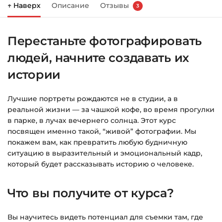
↑ Наверх
Описание
Отзывы
3
Справа появится корзина — нажмите
«Оформление заказа»
.
Перестаньте фотографировать
Заполните все поля (почта и пароль).
людей, начните создавать их
Оплатите удобным способом (более 8
способов оплаты).
истории
После оплаты появится страница
Лучшие портреты рождаются не в студии, а в
благодарности с кнопкой
«Перейти к
реальной жизни — за чашкой кофе, во время прогулки
загрузкам»
. Нажмите её — и откроется
в парке, в лучах вечернего солнца. Этот курс
страница с курсами.
посвящен именно такой, “живой” фотографии. Мы
покажем вам, как превратить любую будничную
Дополнительно ссылка на курс придёт вам
ситуацию в выразительный и эмоциональный кадр,
на email.
который будет рассказывать историю о человеке.
Доступ к курсам: без ограничений по
Что вы получите от курса?
времени.
Вы научитесь видеть потенциал для съемки там, где
Подробнее об оплате и безопасности — в