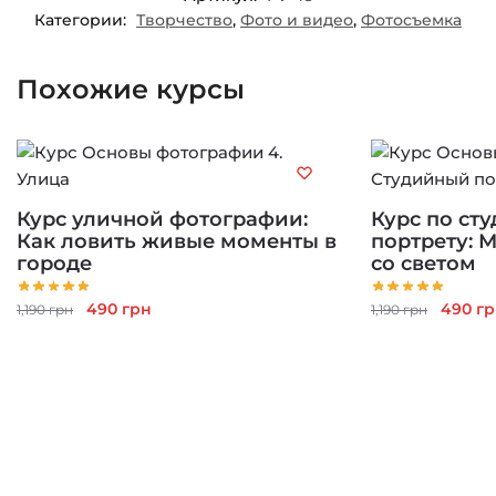
Категории:
Творчество
,
Фото и видео
,
Фотосъемка
Похожие курсы
Курс уличной фотографии:
Курс по ст
Как ловить живые моменты в
портрету: 
городе
со светом
Первоначальная
Текущая
Перво
490
грн
490
гр
1,190
грн
1,190
грн
цена
цена:
цена
составляла
490 грн.
состав
1,190 грн.
1,190 г