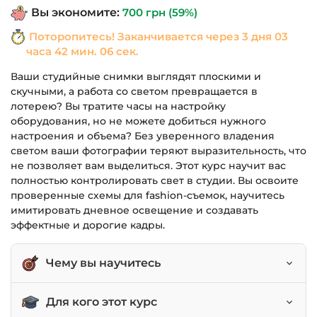
Вы экономите:
700
грн
(59%)
1,190 грн.
Поторопитесь! Заканчивается через
3 дня 03
часа 42 мин. 05 сек.
Ваши студийные снимки выглядят плоскими и
скучными, а работа со светом превращается в
лотерею? Вы тратите часы на настройку
оборудования, но не можете добиться нужного
настроения и объема? Без уверенного владения
светом ваши фотографии теряют выразительность, что
не позволяет вам выделиться. Этот курс научит вас
полностью контролировать свет в студии. Вы освоите
проверенные схемы для fashion-съемок, научитесь
имитировать дневное освещение и создавать
эффектные и дорогие кадры.
Чему вы научитесь
Полностью контролировать свет: его
Для кого этот курс
жесткость, направление и контраст.