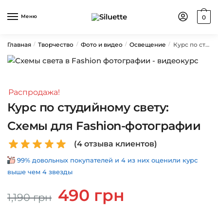
Skip
Skip
to
to
Меню
0
navigation
content
Главная
Творчество
Фото и видео
Освещение
Курс по студийному свету: Схемы для Fashion-фотографии
/
/
/
/
Распродажа!
Курс по студийному свету:
Схемы для Fashion-фотографии
(
4
отзыва клиентов)
99% довольных покупателей и 4 из них оценили курс
выше чем 4 звезды
Первоначальная
Текущая
490
грн
1,190
грн
цена
цена:
составляла
490 грн.