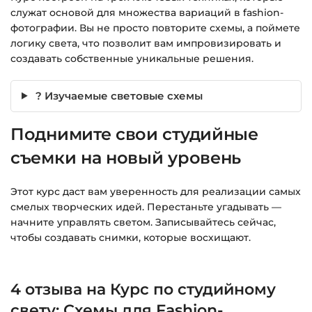
Подробнее об оплате и безопасности — в
служат основой для множества вариаций в fashion-
справке >>>
фотографии. Вы не просто повторите схемы, а поймете
логику света, что позволит вам импровизировать и
Вопросы?
Пишите на
info@siluette.com.ua
или в
создавать собственные уникальные решения.
чат на сайте.
? Изучаемые световые схемы
Поднимите свои студийные
съемки на новый уровень
Этот курс даст вам уверенность для реализации самых
смелых творческих идей. Перестаньте угадывать —
начните управлять светом. Записывайтесь сейчас,
чтобы создавать снимки, которые восхищают.
4 отзыва на
Курс по студийному
свету: Схемы для Fashion-