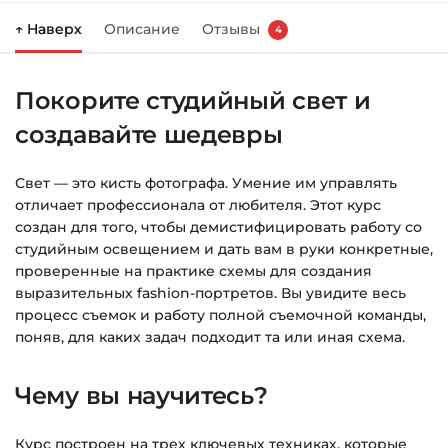
↑ Наверх
Описание
Отзывы
4
Справа появится корзина — нажмите
«Оформление заказа»
.
Покорите студийный свет и
Заполните все поля (почта и пароль).
создавайте шедевры
Оплатите удобным способом (более 8
способов оплаты).
Свет — это кисть фотографа. Умение им управлять
После оплаты появится страница
отличает профессионала от любителя. Этот курс
благодарности с кнопкой
«Перейти к
создан для того, чтобы демистифицировать работу со
загрузкам»
. Нажмите её — и откроется
студийным освещением и дать вам в руки конкретные,
страница с курсами.
проверенные на практике схемы для создания
выразительных fashion-портретов. Вы увидите весь
Дополнительно ссылка на курс придёт вам
процесс съемок и работу полной съемочной команды,
на email.
поняв, для каких задач подходит та или иная схема.
Доступ к курсам: без ограничений по
Чему вы научитесь?
времени.
Курс построен на трех ключевых техниках, которые