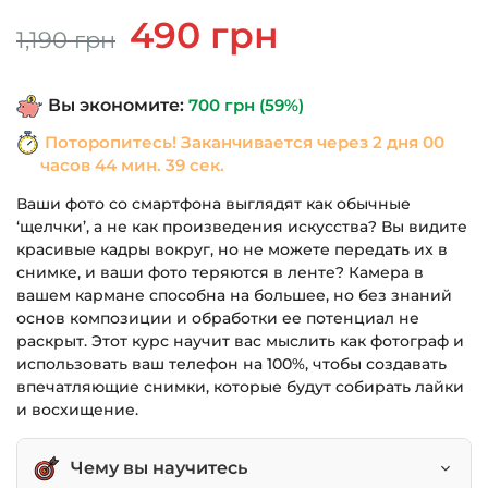
Первоначальная
Текущая
490
грн
1,190
грн
цена
цена:
составляла
490 грн.
Вы экономите:
700
грн
(59%)
1,190 грн.
Поторопитесь! Заканчивается через
2 дня 00
часов 44 мин. 39 сек.
Ваши фото со смартфона выглядят как обычные
‘щелчки’, а не как произведения искусства? Вы видите
красивые кадры вокруг, но не можете передать их в
снимке, и ваши фото теряются в ленте? Камера в
вашем кармане способна на большее, но без знаний
основ композиции и обработки ее потенциал не
раскрыт. Этот курс научит вас мыслить как фотограф и
использовать ваш телефон на 100%, чтобы создавать
впечатляющие снимки, которые будут собирать лайки
и восхищение.
Чему вы научитесь