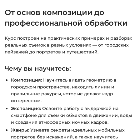
времени.
От основ композиции до
Подробнее об оплате и безопасности — в
профессиональной обработки
справке >>>
Курс построен на практических примерах и разборах
Вопросы?
Пишите на
info@siluette.com.ua
или в
реальных съемок в разных условиях — от городских
чат на сайте.
пейзажей до портретов и путешествий.
Чему вы научитесь:
Композиция:
Научитесь видеть геометрию в
городском пространстве, находить линии и
правильные ракурсы, которые делают кадр
интересным.
Экспозиция:
Освоите работу с выдержкой на
смартфоне для съемки объектов в движении, воды
и создания атмосферных ночных кадров.
Жанры:
Узнаете секреты идеальных мобильных
портретов без искажений, а также научитесь