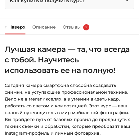
Как купить и получить курс?
Нажмите
«Купить»
на странице курса.
↑ Наверх
Описание
Отзывы
5
Справа появится корзина — нажмите
«Оформление заказа»
.
Лучшая камера — та, что всегда
Заполните все поля (почта и пароль).
с тобой. Научитесь
Оплатите удобным способом (более 8
способов оплаты).
использовать ее на полную!
После оплаты появится страница
Сегодня камера смартфона способна создавать
благодарности с кнопкой
«Перейти к
снимки, не уступающие профессиональной технике.
загрузкам»
. Нажмите её — и откроется
Дело не в мегапикселях, а в умении видеть кадр,
страница с курсами.
работать со светом и композицией. Этот курс — ваш
полный путеводитель в мир мобильной фотографии.
Дополнительно ссылка на курс придёт вам
Вы пройдете путь от базовых правил до продвинутых
на email.
техник съемки и обработки, которые преобразят ваш
Instagram-профиль и личный фотоархив.
Доступ к курсам: без ограничений по