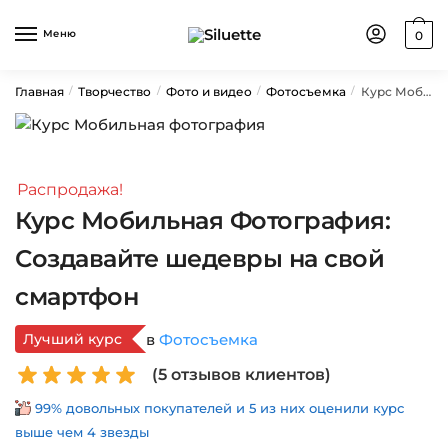
Skip
Skip
to
to
Меню
0
navigation
content
Главная
Творчество
Фото и видео
Фотосъемка
Курс Мобильная Фотография: Создавайте шедевры на свой смартфон
/
/
/
/
Распродажа!
Курс Мобильная Фотография:
Создавайте шедевры на свой
смартфон
Лучший курс
в
Фотосъемка
(
5
отзывов клиентов)
99% довольных покупателей и 5 из них оценили курс
выше чем 4 звезды