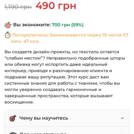
Первоначальная
Текущая
490
грн
1,190
грн
цена
цена:
составляла
490 грн.
Вы экономите:
700
грн
(59%)
1,190 грн.
Поторопитесь! Заканчивается через
19 часов 57
мин. 46 сек.
Вы создаете дизайн-проекты, но текстиль остается
“слабым местом”? Неправильно подобранные шторы
или обивка могут испортить даже идеальный
интерьер, приводя к разочарованию клиента и
подрывая вашу репутацию. Этот курс даст вам
системные знания для работы с тканями, чтобы вы
могли уверенно создавать гармоничные и
завершенные пространства, которые вызывают
восхищение.
Чему вы научитесь
Профессионально подбирать и сочетать ткани