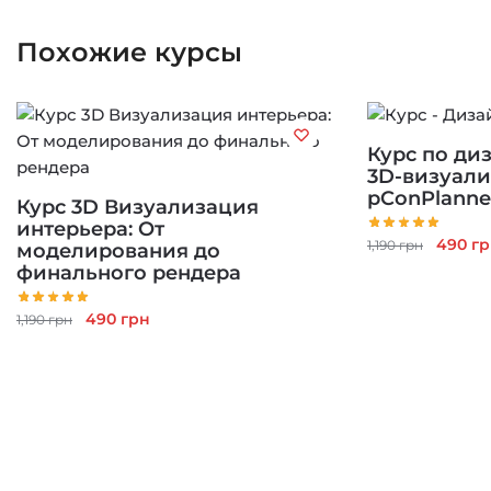
Похожие курсы
Курс по ди
3D-визуали
pConPlanne
Курс 3D Визуализация
интерьера: От
Перво
490
гр
1,190
грн
моделирования до
цена
финального рендера
состав
1,190 г
Первоначальная
Текущая
490
грн
1,190
грн
цена
цена:
составляла
490 грн.
1,190 грн.