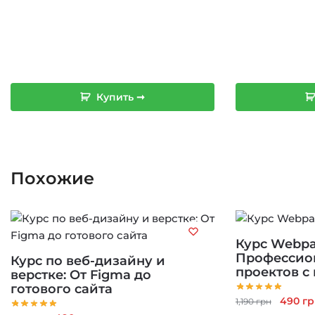
Купить ➞
Похожие
Курс Webpa
Профессио
Курс по веб-дизайну и
проектов с
верстке: От Figma до
готового сайта
Перво
490
гр
1,190
грн