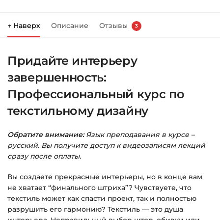
Нажмите
«Купить»
на странице курса.
↑ Наверх
Описание
Отзывы
3
Справа появится корзина — нажмите
«Оформление заказа»
.
Придайте интерьеру
Заполните все поля (почта и пароль).
завершенность:
Оплатите удобным способом (более 8
способов оплаты).
Профессиональный курс по
текстильному дизайну
После оплаты появится страница
благодарности с кнопкой
«Перейти к
загрузкам»
. Нажмите её — и откроется
Обратите внимание:
Язык преподавания в курсе –
страница с курсами.
русский. Вы получите доступ к видеозаписям лекций
сразу после оплаты.
Дополнительно ссылка на курс придёт вам
на email.
Вы создаете прекрасные интерьеры, но в конце вам
не хватает “финального штриха”? Чувствуете, что
текстиль может как спасти проект, так и полностью
Доступ к курсам: без ограничений по
разрушить его гармонию? Текстиль — это душа
времени.
интерьера. Неправильный выбор штор, обивки или