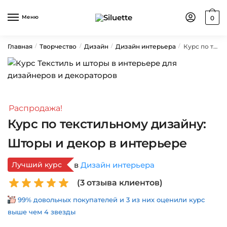
Skip
Skip
to
to
Меню
0
navigation
content
Главная
Творчество
Дизайн
Дизайн интерьера
Курс по текстильному дизайну: Шторы и декор в интерьере
/
/
/
/
Распродажа!
Курс по текстильному дизайну:
Шторы и декор в интерьере
Лучший курс
в
Дизайн интерьера
(
3
отзыва клиентов)
99% довольных покупателей и 3 из них оценили курс
выше чем 4 звезды