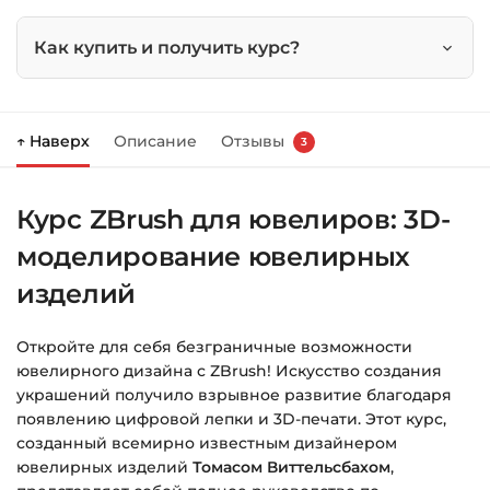
изделий
Как купить и получить курс?
Нажмите
«Купить»
на странице курса.
↑ Наверх
Описание
Отзывы
3
Справа появится корзина — нажмите
«Оформление заказа»
.
Курс ZBrush для ювелиров: 3D-
Заполните все поля (почта и пароль).
моделирование ювелирных
Оплатите удобным способом (более 8
способов оплаты).
изделий
После оплаты появится страница
Откройте для себя безграничные возможности
благодарности с кнопкой
«Перейти к
ювелирного дизайна с ZBrush! Искусство создания
загрузкам»
. Нажмите её — и откроется
украшений получило взрывное развитие благодаря
страница с курсами.
появлению цифровой лепки и 3D-печати. Этот курс,
созданный всемирно известным дизайнером
Дополнительно ссылка на курс придёт вам
ювелирных изделий
Томасом Виттельсбахом
,
на email.