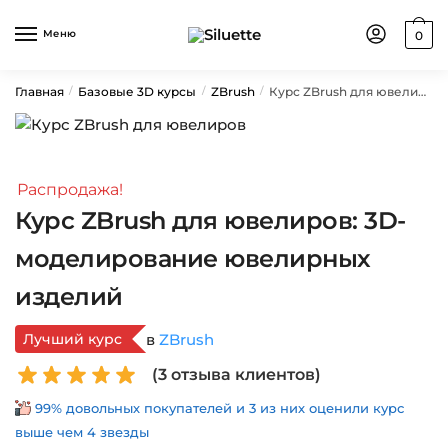
Skip
Skip
to
to
Меню
0
navigation
content
Главная
Базовые 3D курсы
ZBrush
Курс ZBrush для ювелиров: 3D-моделирование ювелирных изделий
/
/
/
Распродажа!
Курс ZBrush для ювелиров: 3D-
моделирование ювелирных
изделий
Лучший курс
в
ZBrush
(
3
отзыва клиентов)
99% довольных покупателей и 3 из них оценили курс
выше чем 4 звезды