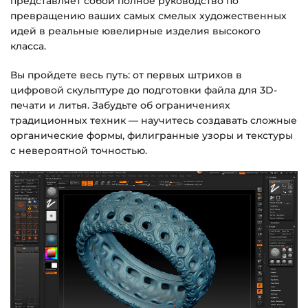
представляет собой полное руководство по
превращению ваших самых смелых художественных
Доступ к курсам: без ограничений по
идей в реальные ювелирные изделия высокого
времени.
класса.
Вы пройдете весь путь: от первых штрихов в
Подробнее об оплате и безопасности — в
цифровой скульптуре до подготовки файла для 3D-
справке >>>
печати и литья. Забудьте об ограничениях
Вопросы?
Пишите на
info@siluette.com.ua
или в
традиционных техник — научитесь создавать сложные
чат на сайте.
органические формы, филигранные узоры и текстуры
с невероятной точностью.