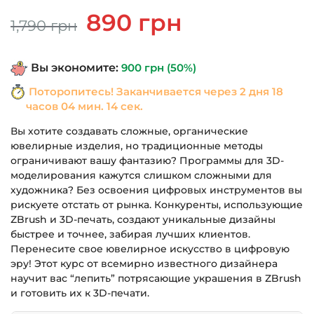
Первоначальная
Текущая
890
грн
1,790
грн
цена
цена:
составляла
890 грн.
Вы экономите:
900
грн
(50%)
1,790 грн.
Поторопитесь! Заканчивается через
2 дня 18
часов 04 мин. 14 сек.
Вы хотите создавать сложные, органические
ювелирные изделия, но традиционные методы
ограничивают вашу фантазию? Программы для 3D-
моделирования кажутся слишком сложными для
художника? Без освоения цифровых инструментов вы
рискуете отстать от рынка. Конкуренты, использующие
ZBrush и 3D-печать, создают уникальные дизайны
быстрее и точнее, забирая лучших клиентов.
Перенесите свое ювелирное искусство в цифровую
эру! Этот курс от всемирно известного дизайнера
научит вас “лепить” потрясающие украшения в ZBrush
и готовить их к 3D-печати.