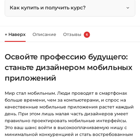
UX/UI
Как купить и получить курс?
Нажмите
«Купить»
на странице курса.
↑ Наверх
Описание
Отзывы
6
Справа появится корзина — нажмите
«Оформление заказа»
.
Освойте профессию будущего:
Заполните все поля (почта и пароль).
станьте дизайнером мобильных
Оплатите удобным способом (более 8
способов оплаты).
приложений
После оплаты появится страница
Мир стал мобильным. Люди проводят в смартфонах
благодарности с кнопкой
«Перейти к
больше времени, чем за компьютерами, и спрос на
загрузкам»
. Нажмите её — и откроется
качественные мобильные приложения растет каждый
страница с курсами.
день. При этом лишь малая часть дизайнеров умеет
правильно проектировать мобильные интерфейсы.
Дополнительно ссылка на курс придёт вам
Это ваш шанс войти в высокооплачиваемую нишу с
на email.
минимальной конкуренцией и стать востребованным