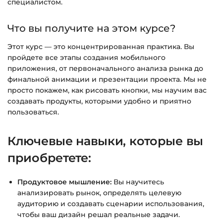
специалистом.
Доступ к курсам: без ограничений по
времени.
Что вы получите на этом курсе?
Подробнее об оплате и безопасности — в
Этот курс — это концентрированная практика. Вы
справке >>>
пройдете все этапы создания мобильного
приложения, от первоначального анализа рынка до
Вопросы?
Пишите на
info@siluette.com.ua
или в
финальной анимации и презентации проекта. Мы не
чат на сайте.
просто покажем, как рисовать кнопки, мы научим вас
создавать продукты, которыми удобно и приятно
пользоваться.
Ключевые навыки, которые вы
приобретете:
Продуктовое мышление:
Вы научитесь
анализировать рынок, определять целевую
аудиторию и создавать сценарии использования,
чтобы ваш дизайн решал реальные задачи.