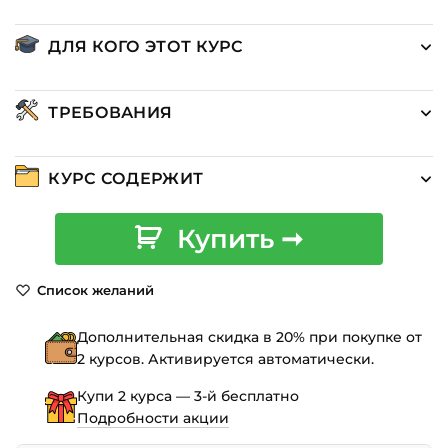
ДЛЯ КОГО ЭТОТ КУРС
ТРЕБОВАНИЯ
КУРС СОДЕРЖИТ
Количество
Купить ➞
товара
Курс
Список желаний
по
дизайну
Дополнительная скидка в 20% при покупке от
мобильных
2 курсов. Активируется автоматически.
приложений:
от
Купи 2 курса — 3-й бесплатно
идеи
Подробности акции
до