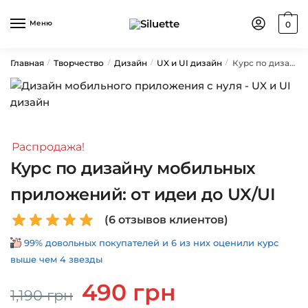
Skip
Skip
to
to
Меню
0
navigation
content
Главная
Творчество
Дизайн
UX и UI дизайн
Курс по дизайну мобильных приложений: от идеи до UX/UI
/
/
/
/
Распродажа!
Курс по дизайну мобильных
приложений: от идеи до UX/UI
(
6
отзывов клиентов)
99% довольных покупателей и 6 из них оценили курс
выше чем 4 звезды
Первоначальная
Текущая
490
грн
1,190
грн
цена
цена: