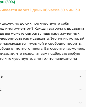
рн
(59%)
чивается через
1 день 08 часов 59 мин. 29
школу, но до сих пор чувствуете себя
ед инструментом? Каждая встреча с друзьями
едь вы можете сыграть лишь пару заученных
уверенность как музыканта. Это тупик, который
 наслаждаться музыкой и свободно творить.
ободе от нотного текста. Вы освоите гармонию,
визации, что позволит вам подбирать любую
о, что чувствуете, а не то, что написано на
сь
рды и понимать законы музыкальной
с
опулярные песни и создавать к ним
льных школ, желающих избавиться от