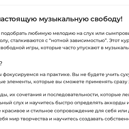
Заполните все поля 
настоящую музыкальную свободу!
Оплатите удобным с
После оплаты появ
те подобрать любимую мелодию на слух или сымпров
«Перейти к загруз
, сталкиваются с “нотной зависимостью”. Этот курс
курсами.
свободной игры, которые часто упускают в музыкаль
Дополнительно ссыл
?
Доступ к курсам: бе
 фокусируемся на практике. Вы не будете учить сух
е элементы, которые вы сможете применять сразу 
Подробнее об оплате 
Вопросы?
Пишите на
i
ды, их сочетания и последовательности, которые л
ьный слух и научитесь быстро определять аккорды 
 красивое и стильное сопровождение для себя или 
ебя мир творчества и научитесь создавать собствен