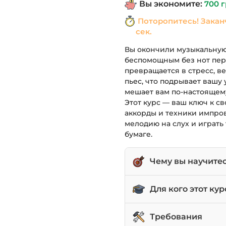
Вы экономите:
700
г
1,190 грн.
Поторопитесь! Закан
сек.
Вы окончили музыкальную 
беспомощным без нот пер
превращается в стресс, в
пьес, что подрывает вашу 
мешает вам по-настоящему
Этот курс — ваш ключ к св
аккорды и техники импро
мелодию на слух и играть т
бумаге.
Чему вы научите
Строить любые акко
Для кого этот кур
гармонии.
Подбирать на слух п
Выпускников музыка
Требования
аккомпанемент.