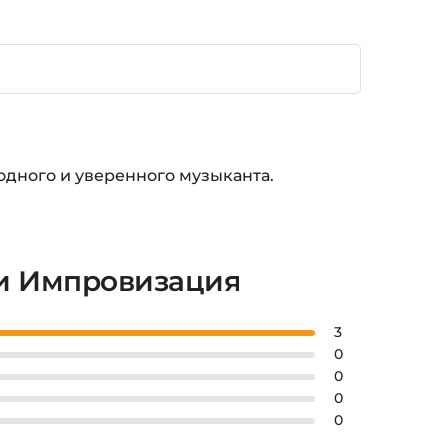
бодного и уверенного музыканта.
 и Импровизация
3
0
0
0
0