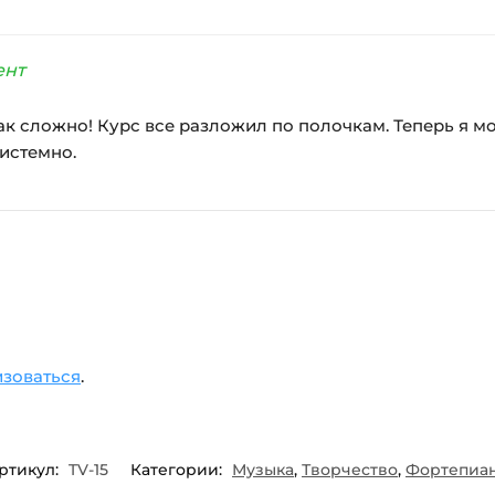
ент
ак сложно! Курс все разложил по полочкам. Теперь я мо
системно.
изоваться
.
ртикул:
TV-15
Категории:
Музыка
,
Творчество
,
Фортепиа