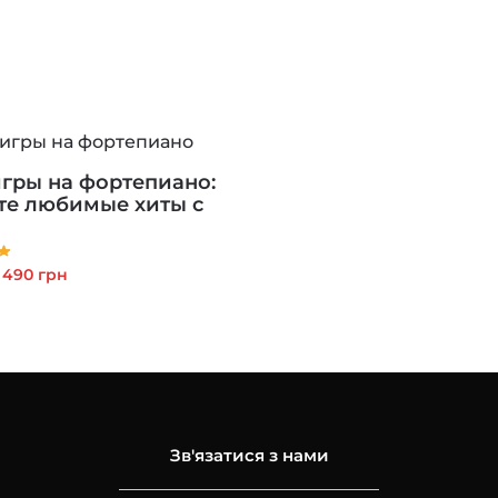
игры на фортепиано:
те любимые хиты с
Первоначальная
Текущая
490
грн
цена
цена:
составляла
490 грн.
1,190 грн.
Зв'язатися з нами