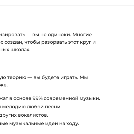
(почта и пароль).
пособом (более 8 способов оплаты).
ится страница благодарности с кнопкой
изировать — вы не одиноки. Многие
кам»
. Нажмите её — и откроется страница с
 создан, чтобы разорвать этот круг и
ных школах.
ка на курс придёт вам на email.
з ограничений по времени.
ую теорию — вы будете играть. Мы
же.
и безопасности — в справке >>>
nfo@siluette.com.ua
или в чат на сайте.
ежат в основе 99% современной музыки.
и мелодию любой песни.
других вокалистов.
ные музыкальные идеи на ходу.