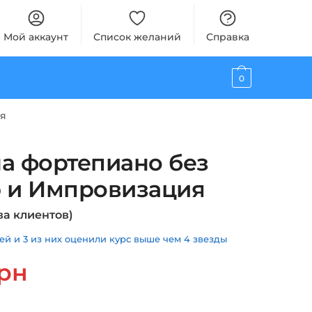
Мой аккаунт
Список желаний
Справка
0
ия
на фортепиано без
р и Импровизация
а клиентов)
й и 3 из них оценили курс выше чем 4 звезды
альная
Текущая
рн
цена:
ла
490 грн.