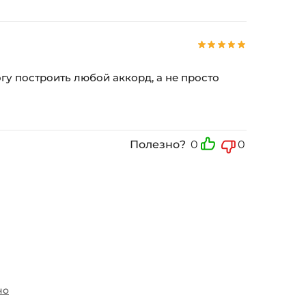
гу построить любой аккорд, а не просто
Полезно?
0
0
но