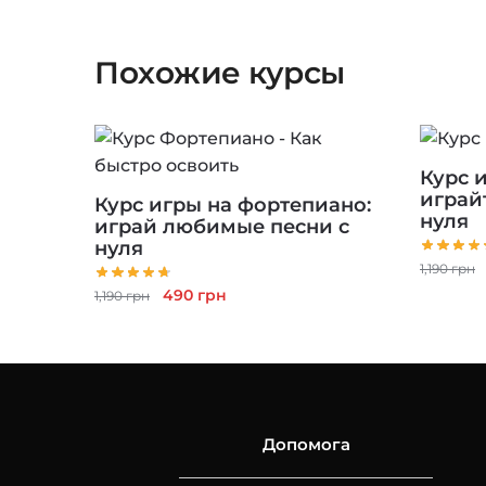
Похожие курсы
Курс 
играй
Курс игры на фортепиано:
нуля
играй любимые песни с
нуля
1,190
грн
Первоначальная
Текущая
490
грн
1,190
грн
цена
цена:
составляла
490 грн.
1,190 грн.
Допомога