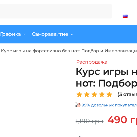
 Графика
Саморазвитие
Курс игры на фортепиано без нот: Подбор и Импровизац
Распродажа!
Курс игры 
нот: Подбо
(
3
отзыв
99% довольных покупателе
Первонач
490
г
1,190
грн
цена
составля