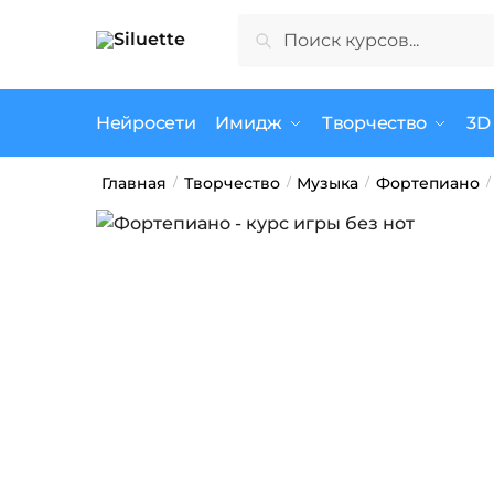
Skip
Skip
Искать:
Поиск
to
to
navigation
content
Нейросети
Имидж
Творчество
3D
Главная
Творчество
Музыка
Фортепиано
/
/
/
/