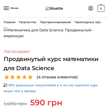
Skip
Skip
to
to
Меню
0
navigation
content
Главная
Творчество
Программирование
Прикладные профессии
/
/
/
Распродажа!
Продвинутый курс математики
для Data Science
(
4
отзыва клиентов)
99% довольных покупателей и 4 из них оценили курс
выше чем 4 звезды
Первоначальная
Текущая
590
грн
1,490
грн
цена
цена: