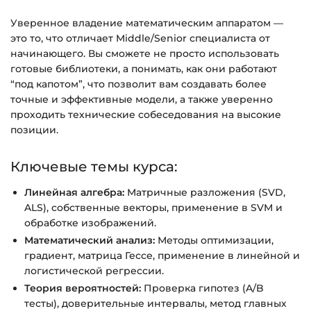
Подробнее об оплате и безопасности — в
Уверенное владение математическим аппаратом —
справке >>>
это то, что отличает Middle/Senior специалиста от
Вопросы?
Пишите на
info@siluette.com.ua
или в
начинающего. Вы сможете не просто использовать
чат на сайте.
готовые библиотеки, а понимать, как они работают
“под капотом”, что позволит вам создавать более
точные и эффективные модели, а также уверенно
проходить технические собеседования на высокие
позиции.
Ключевые темы курса:
Линейная алгебра:
Матричные разложения (SVD,
ALS), собственные векторы, применение в SVM и
обработке изображений.
Математический анализ:
Методы оптимизации,
градиент, матрица Гессе, применение в линейной и
логистической регрессии.
Теория вероятностей:
Проверка гипотез (A/B
тесты), доверительные интервалы, метод главных