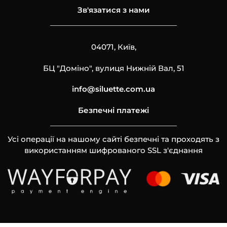
Зв'язатися з нами
04071, Київ,
БЦ "Доміно", вулиця Нижній Вал, 51
info@siluette.com.ua
Безпечні платежі
Усі операції на нашому сайті безпечні та проходять з
використанням шифрованого SSL з'єднання