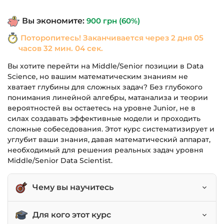
составляла
590 грн.
Вы экономите:
900
грн
(60%)
1,490 грн.
Поторопитесь! Заканчивается через
2 дня 05
часов 32 мин. 04 сек.
Вы хотите перейти на Middle/Senior позиции в Data
Science, но вашим математическим знаниям не
хватает глубины для сложных задач? Без глубокого
понимания линейной алгебры, матанализа и теории
вероятностей вы остаетесь на уровне Junior, не в
силах создавать эффективные модели и проходить
сложные собеседования. Этот курс систематизирует и
углубит ваши знания, давая математический аппарат,
необходимый для решения реальных задач уровня
Middle/Senior Data Scientist.
Чему вы научитесь
Применять матричные разложения (SVD) и
Для кого этот курс