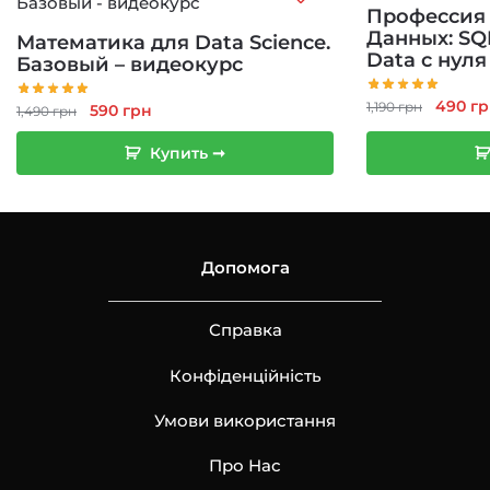
Профессия
Данных: SQL
Математика для Data Science.
Data с нуля
Базовый – видеокурс
Перво
490
гр
1,190
грн
Первоначальная
Текущая
590
грн
1,490
грн
цена
цена
цена:
состав
Купить ➞
составляла
590 грн.
1,190 г
1,490 грн.
Допомога
Справка
Конфіденційність
Умови використання
Про Нас