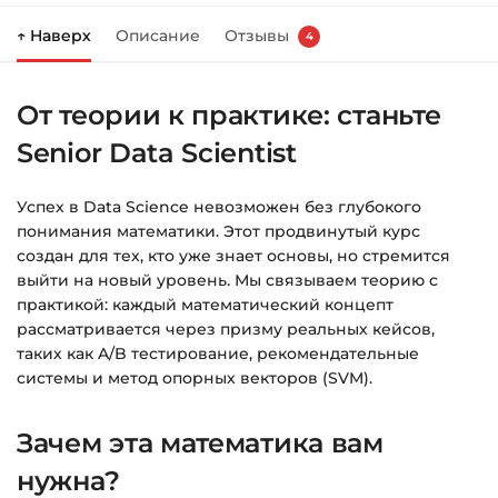
Нажмите
«Купить»
на странице курса.
↑ Наверх
Описание
Отзывы
4
Справа появится корзина — нажмите
«Оформление заказа»
.
От теории к практике: станьте
Заполните все поля (почта и пароль).
Senior Data Scientist
Оплатите удобным способом (более 8
способов оплаты).
Успех в Data Science невозможен без глубокого
После оплаты появится страница
понимания математики. Этот продвинутый курс
благодарности с кнопкой
«Перейти к
создан для тех, кто уже знает основы, но стремится
загрузкам»
. Нажмите её — и откроется
выйти на новый уровень. Мы связываем теорию с
страница с курсами.
практикой: каждый математический концепт
рассматривается через призму реальных кейсов,
Дополнительно ссылка на курс придёт вам
таких как A/B тестирование, рекомендательные
на email.
системы и метод опорных векторов (SVM).
Доступ к курсам: без ограничений по
Зачем эта математика вам
времени.
нужна?