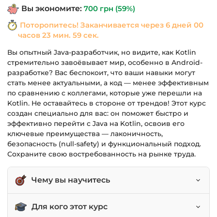
Вы экономите:
700
грн
(59%)
1,190 грн.
Поторопитесь! Заканчивается через
6 дней 00
часов 23 мин. 59 сек.
Вы опытный Java-разработчик, но видите, как Kotlin
стремительно завоёвывает мир, особенно в Android-
разработке? Вас беспокоит, что ваши навыки могут
стать менее актуальными, а код — менее эффективным
по сравнению с коллегами, которые уже перешли на
Kotlin. Не оставайтесь в стороне от трендов! Этот курс
создан специально для вас: он поможет быстро и
эффективно перейти с Java на Kotlin, освоив его
ключевые преимущества — лаконичность,
безопасность (null-safety) и функциональный подход.
Сохраните свою востребованность на рынке труда.
Чему вы научитесь
Писать лаконичный и выразительный код в
Для кого этот курс
стиле Kotlin.