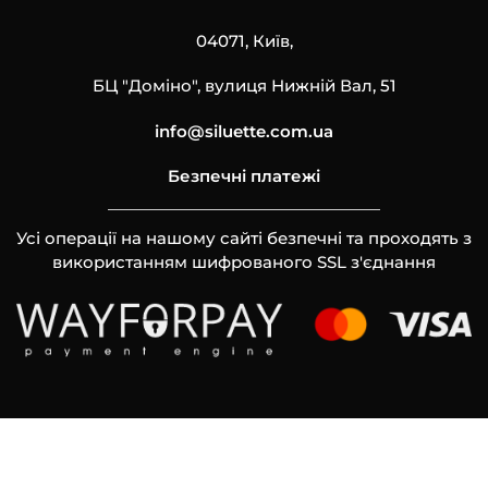
04071, Київ,
БЦ "Доміно", вулиця Нижній Вал, 51
info@siluette.com.ua
Безпечні платежі
Усі операції на нашому сайті безпечні та проходять з
використанням шифрованого SSL з'єднання