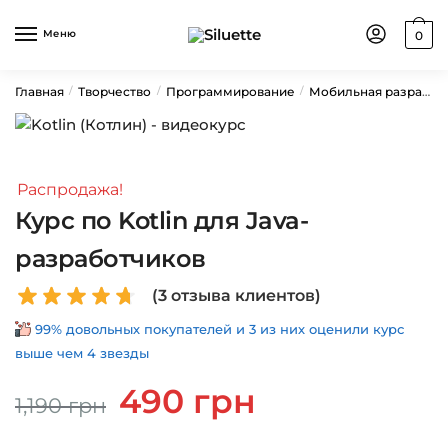
Skip
Skip
to
to
Меню
0
navigation
content
Главная
Творчество
Программирование
Мобильная разработка
/
/
/
Распродажа!
Курс по Kotlin для Java-
разработчиков
(
3
отзыва клиентов)
99% довольных покупателей и 3 из них оценили курс
выше чем 4 звезды
Первоначальная
Текущая
490
грн
1,190
грн
цена
цена:
составляла
490 грн.