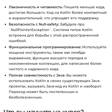
Подробнее об оплате и безопасности — в
Лаконичность и читаемость:
Пишите меньше кода,
справке >>>
достигая большего. Код на Kotlin более компактный
Вопросы?
Пишите на
info@siluette.com.ua
или в
и выразительный, что упрощает его поддержку.
чат на сайте.
Безопасность с Null-safety:
Забудьте про
`NullPointerException`. Система типов Kotlin
встроена для борьбы с этой распространенной
ошибкой.
Функциональное программирование:
Используйте
мощные инструменты, такие как лямбда-
выражения, функции высшего порядка и
неизменяемые коллекции, для написания более
чистого и надежного кода.
Полная совместимость с Java:
Вы можете
использовать Kotlin в своих существующих Java-
проектах, вызывать Java-код из Kotlin и наоборот.
Переход может быть постепенным и
безболезненным.
Что вы изучите на курсе?