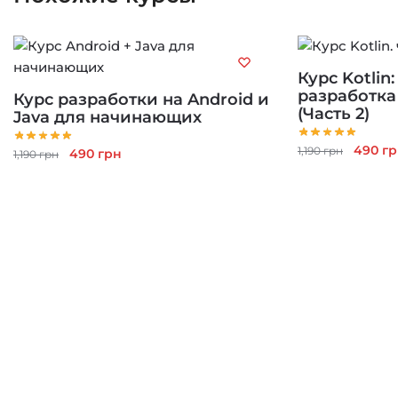
Курс Kotlin
разработк
Курс разработки на Android и
(Часть 2)
Java для начинающих
Перво
490
гр
1,190
грн
Первоначальная
Текущая
490
грн
1,190
грн
цена
цена
цена:
состав
составляла
490 грн.
1,190 г
1,190 грн.