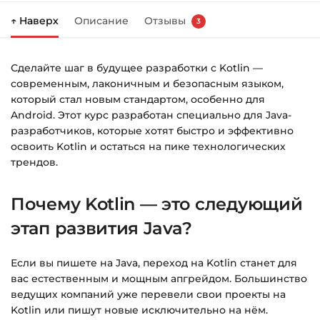
↑ Наверх
Описание
Отзывы
3
Справа появится корзина — нажмите
«Оформление заказа»
.
Сделайте шаг в будущее разработки с Kotlin —
Заполните все поля (почта и пароль).
современным, лаконичным и безопасным языком,
Оплатите удобным способом (более 8
который стал новым стандартом, особенно для
способов оплаты).
Android. Этот курс разработан специально для Java-
разработчиков, которые хотят быстро и эффективно
После оплаты появится страница
освоить Kotlin и остаться на пике технологических
благодарности с кнопкой
«Перейти к
трендов.
загрузкам»
. Нажмите её — и откроется
страница с курсами.
Почему Kotlin — это следующий
Дополнительно ссылка на курс придёт вам
этап развития Java?
на email.
Если вы пишете на Java, переход на Kotlin станет для
Доступ к курсам: без ограничений по
вас естественным и мощным апгрейдом. Большинство
времени.
ведущих компаний уже перевели свои проекты на
Kotlin или пишут новые исключительно на нём.