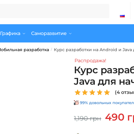
 Графика
Саморазвитие
обильная разработка
Курс разработки на Android и Jav
/
Распродажа!
Курс разраб
Java для н
(
4
отзы
99% довольных покупателе
Первонач
490
г
1,190
грн
цена
составля