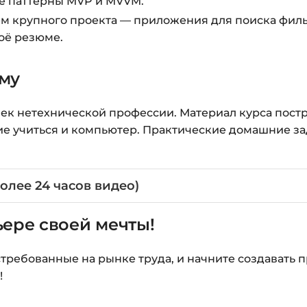
ные паттерны MVP и MVVM.
м крупного проекта — приложения для поиска фильм
воё резюме.
ому
век нетехнической профессии. Материал курса пост
ние учиться и компьютер. Практические домашние з
олее 24 часов видео)
ьере своей мечты!
стребованные на рынке труда, и начните создавать
!