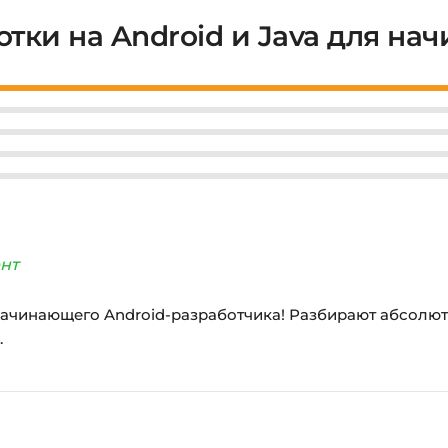
отки на Android и Java для н
нт
ачинающего Android-разработчика! Разбирают абсолютно
.