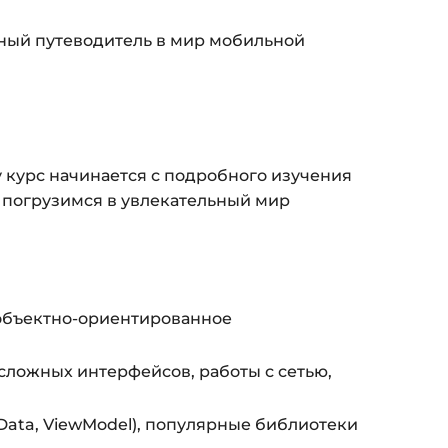
(почта и пароль).
пособом (более 8 способов оплаты).
олный путеводитель в мир мобильной
ится страница благодарности с кнопкой
кам»
. Нажмите её — и откроется страница с
ка на курс придёт вам на email.
курс начинается с подробного изучения
 погрузимся в увлекательный мир
з ограничений по времени.
и безопасности — в справке >>>
nfo@siluette.com.ua
или в чат на сайте.
 объектно-ориентированное
 сложных интерфейсов, работы с сетью,
eData, ViewModel), популярные библиотеки