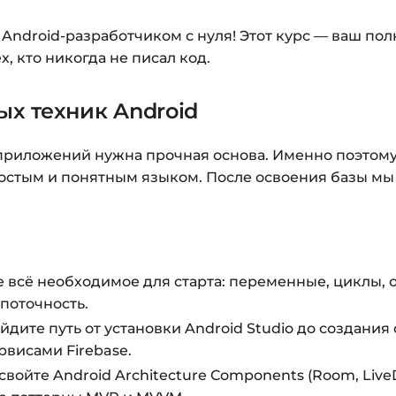
Заполните все поля 
Оплатите удобным с
те Android-разработчиком с нуля! Этот курс — ваш п
, кто никогда не писал код.
После оплаты появ
«Перейти к загруз
ых техник Android
курсами.
Дополнительно ссыл
приложений нужна прочная основа. Именно поэтому 
остым и понятным языком. После освоения базы мы
Доступ к курсам: бе
Подробнее об оплате 
Вопросы?
Пишите на
i
 всё необходимое для старта: переменные, циклы,
поточность.
дите путь от установки Android Studio до создания
рвисами Firebase.
войте Android Architecture Components (Room, Liv