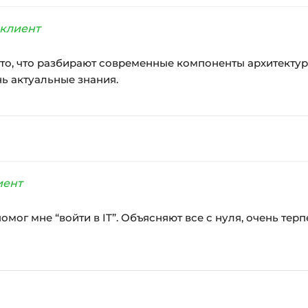
клиент
уто, что разбирают современные компоненты архитектуры.
нь актуальные знания.
иент
помог мне “войти в IT”. Объясняют все с нуля, очень те