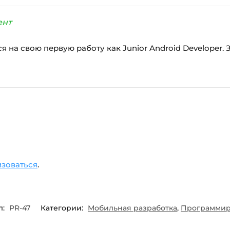
ент
я на свою первую работу как Junior Android Developer.
изоваться
.
л:
PR-47
Категории:
Мобильная разработка
,
Программир