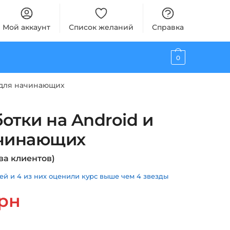
Мой аккаунт
Список желаний
Справка
0
a для начинающих
отки на Android и
ачинающих
ва клиентов)
й и 4 из них оценили курс выше чем 4 звезды
альная
Текущая
рн
цена:
ла
490 грн.