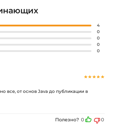
ачинающих
4
0
0
0
0
 все, от основ Java до публикации в
Полезно?
0
0