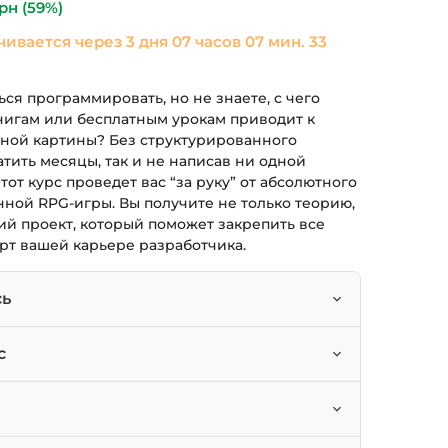
рн
(59%)
чивается через
3 дня 07 часов 07 мин. 32
ться программировать, но не знаете, с чего
нигам или бесплатным урокам приводит к
тной картины? Без структурированного
атить месяцы, так и не написав ни одной
от курс проведет вас “за руку” от абсолютного
нной RPG-игры. Вы получите не только теорию,
ий проект, который поможет закрепить все
рт вашей карьере разработчика.
сь
 на языке C# с полного нуля.
с
вать базовые операторы, массивы и
, желающие стать программистами.
десктопные приложения на WinForms.
азработчики, которым нужна прочная база