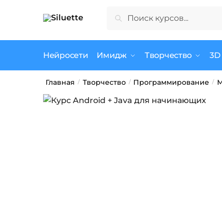
Skip
Skip
Искать:
Поиск
to
to
navigation
content
Нейросети
Имидж
Творчество
3D
Главная
Творчество
Программирование
М
/
/
/