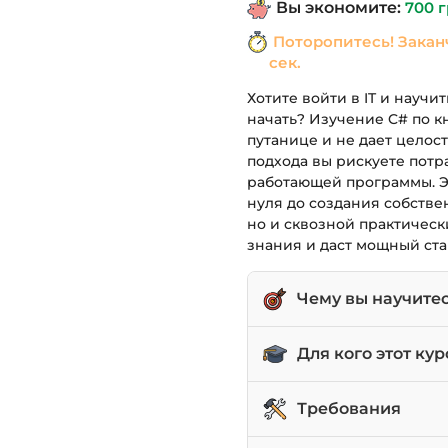
Вы экономите:
700
г
1,190 грн.
Поторопитесь! Закан
сек.
Хотите войти в IT и научи
начать? Изучение C# по к
путанице и не дает целос
подхода вы рискуете потр
работающей программы. Эт
нуля до создания собстве
но и сквозной практическ
знания и даст мощный ста
Чему вы научите
Уверенно писать код
Для кого этот кур
Понимать и использо
функции.
Абсолютные новички
Требования
Создавать простые 
Начинающие Unity-р