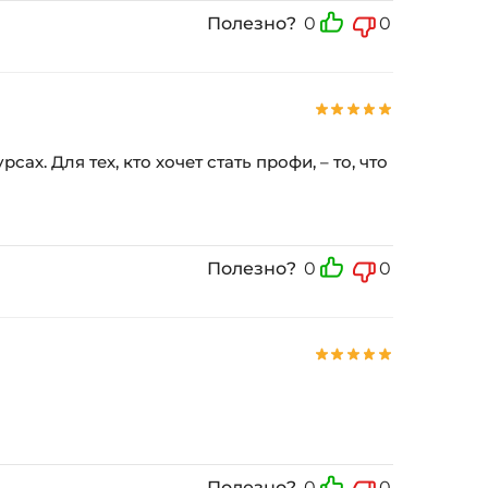
Полезно?
0
0
х. Для тех, кто хочет стать профи, – то, что
Полезно?
0
0
Полезно?
0
0