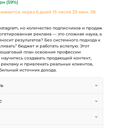
рн
(59%)
чивается через
6 дней 15 часов 33 мин. 38
Instagram, но количество подписчиков и продаж
аргетированная реклама — это сложная наука, а
иносит результатов? Без системного подхода к
сливать” бюджет и работать вслепую. Этот
пошаговый план освоения профессии
ы научитесь создавать продающий контент,
 рекламу и привлекать реальных клиентов,
абильный источник дохода.
сь
нт-стратегию и создавать продающие тексты.
с
мизировать таргетированную рекламу через
циалистов и маркетологов.
чать с блогерами (Influence-маркетинг).
 которые хотят продвигать свой проект