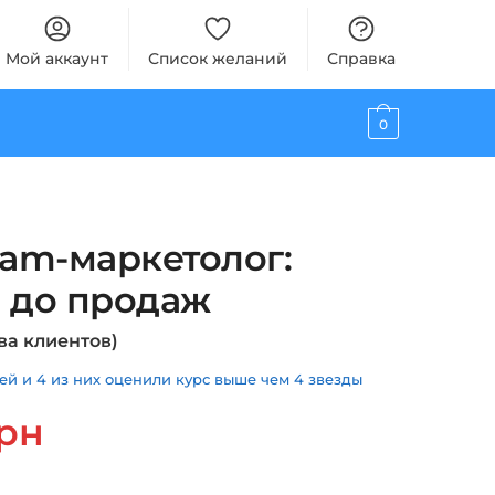
Мой аккаунт
Список желаний
Справка
0
ram-маркетолог:
а до продаж
ва клиентов)
й и 4 из них оценили курс выше чем 4 звезды
альная
Текущая
рн
цена:
ла
490 грн.