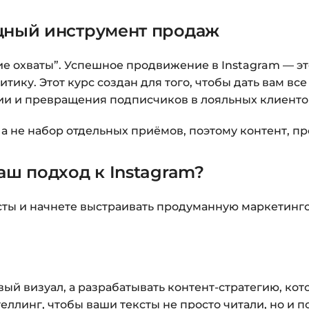
Заполните все поля 
ощный инструмент продаж
Оплатите удобным с
После оплаты появ
ие охваты”. Успешное продвижение в Instagram — это
«Перейти к загруз
тику. Этот курс создан для того, чтобы дать вам в
курсами.
и и превращения подписчиков в лояльных клиенто
Дополнительно ссыл
а не набор отдельных приёмов, поэтому контент, п
Доступ к курсам: бе
аш подход к Instagram?
Подробнее об оплате 
сты и начнете выстраивать продуманную маркетинго
Вопросы?
Пишите на
i
ый визуал, а разрабатывать контент-стратегию, кот
еллинг, чтобы ваши тексты не просто читали, но и п