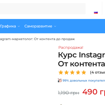
 Графика
Саморазвитие
tagram-маркетолог: От контента до продаж
Распродажа!
Курс Instag
От контент
(
4
отзы
99% довольных покупателе
Первонач
490
г
1,190
грн
цена
составля