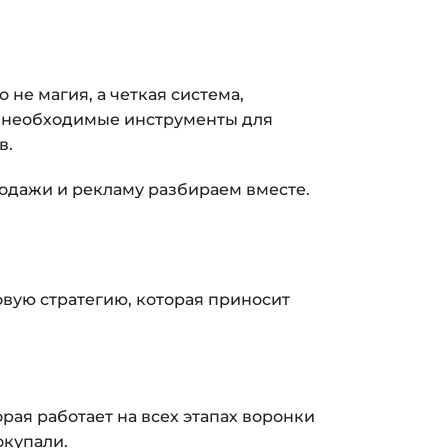
(почта и пароль).
пособом (более 8 способов оплаты).
ится страница благодарности с кнопкой
 не магия, а четкая система,
кам»
. Нажмите её — и откроется страница с
се необходимые инструменты для
в.
ка на курс придёт вам на email.
родажи и рекламу разбираем вместе.
з ограничений по времени.
и безопасности — в справке >>>
вую стратегию, которая приносит
nfo@siluette.com.ua
или в чат на сайте.
орая работает на всех этапах воронки
окупали.