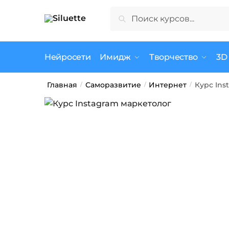
Skip
Skip
Искать:
Поиск
to
to
navigation
content
Нейросети
Имидж
Творчество
3D
Главная
Саморазвитие
Интернет
Курс Ins
/
/
/