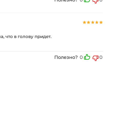
а, что в голову придет.
Полезно?
0
0