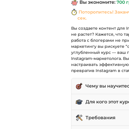
Вы экономите:
700
г
1,190 грн.
Поторопитесь! Закан
сек.
Вы создаете контент для 
не растет? Кажется, что т
работа с блогерами не пр
маркетингу вы рискуете “
углубленный курс — ваш 
Instagram-маркетолога. В
настраивать эффективную
превратив Instagram в ст
Чему вы научите
Разрабатывать конте
Для кого этот кур
Настраивать и опти
Ads Manager.
Начинающих SMM-спе
Требования
Эффективно сотрудни
Владельцев бизнеса,