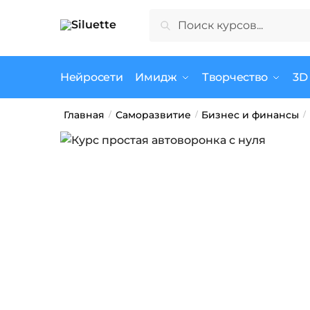
Skip
Skip
Искать:
Поиск
to
to
navigation
content
Нейросети
Имидж
Творчество
3D
Главная
Саморазвитие
Бизнес и финансы
/
/
/