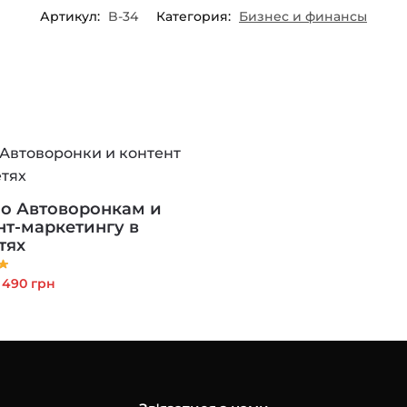
Артикул:
B-34
Категория:
Бизнес и финансы
по Автоворонкам и
нт-маркетингу в
тях
Первоначальная
Текущая
490
грн
цена
цена:
составляла
490 грн.
1,190 грн.