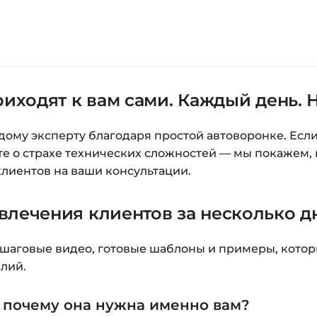
Нажмите
«Купить»
н
Справа появится к
Заполните все поля 
риходят к вам сами. Каждый день. Н
Оплатите удобным с
После оплаты появ
ждому эксперту благодаря простой автоворонке. Если 
«Перейти к загруз
те о страхе технических сложностей — мы покажем, к
курсами.
клиентов на ваши консультации.
Дополнительно ссыл
влечения клиентов за несколько д
Доступ к курсам: бе
ошаговые видео, готовые шаблоны и примеры, котор
Подробнее об оплате 
лий.
Вопросы?
Пишите на
i
и почему она нужна именно вам?