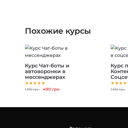
Похожие курсы
Курс Чат-боты и
Курс 
автоворонки в
Конте
мессенджерах
Соцсе
Первоначальная
Текущая
490
грн
1,190
грн
1,190
грн
цена
цена:
составляла
490 грн.
1,190 грн.