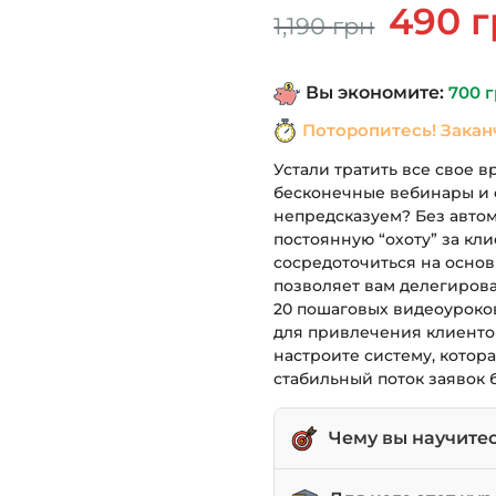
Первонач
490
г
1,190
грн
цена
составля
Вы экономите:
700
г
1,190 грн.
Поторопитесь! Закан
Устали тратить все свое в
бесконечные вебинары и с
непредсказуем? Без авто
постоянную “охоту” за кл
сосредоточиться на основ
позволяет вам делегирова
20 пошаговых видеоуроков
для привлечения клиентов
настроите систему, котора
стабильный поток заявок 
Чему вы научите