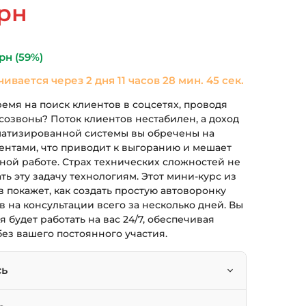
альная
Текущая
рн
цена:
ла
490 грн.
рн
(59%)
чивается через
2 дня 11 часов 28 мин. 44 сек.
ремя на поиск клиентов в соцсетях, проводя
озвоны? Поток клиентов нестабилен, а доход
матизированной системы вы обречены на
иентами, что приводит к выгоранию и мешает
ной работе. Страх технических сложностей не
ть эту задачу технологиям. Этот мини-курс из
 покажет, как создать простую автоворонку
 на консультации всего за несколько дней. Вы
я будет работать на вас 24/7, обеспечивая
без вашего постоянного участия.
сь