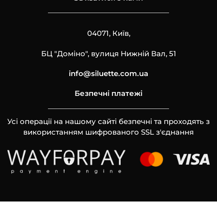
04071, Київ,
БЦ "Доміно", вулиця Нижній Вал, 51
info@siluette.com.ua
Безпечні платежі
Усі операції на нашому сайті безпечні та проходять з
використанням шифрованого SSL з'єднання