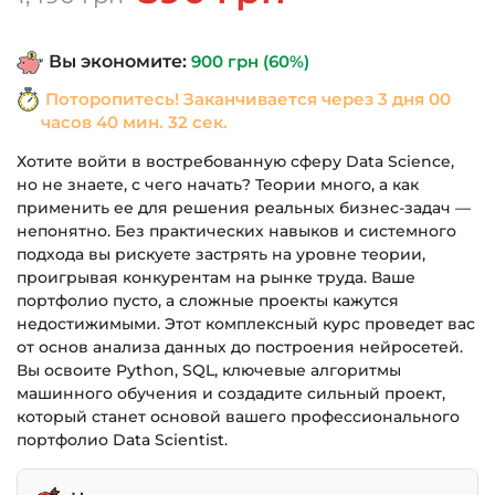
цена
цена:
составляла
590 грн.
Вы экономите:
900
грн
(60%)
1,490 грн.
Поторопитесь! Заканчивается через
3 дня 00
часов 40 мин. 32 сек.
Хотите войти в востребованную сферу Data Science,
но не знаете, с чего начать? Теории много, а как
применить ее для решения реальных бизнес-задач —
непонятно. Без практических навыков и системного
подхода вы рискуете застрять на уровне теории,
проигрывая конкурентам на рынке труда. Ваше
портфолио пусто, а сложные проекты кажутся
недостижимыми. Этот комплексный курс проведет вас
от основ анализа данных до построения нейросетей.
Вы освоите Python, SQL, ключевые алгоритмы
машинного обучения и создадите сильный проект,
который станет основой вашего профессионального
портфолио Data Scientist.