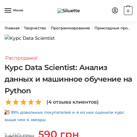
Skip
Skip
to
to
Меню
0
navigation
content
Главная
Творчество
Программирование
Прикладные профессии
/
/
/
Распродажа!
Курс Data Scientist: Анализ
данных и машинное обучение на
Python
(
4
отзыва клиентов)
99% довольных покупателей и 4 из них оценили курс
выше чем 4 звезды
Первоначальная
Текущая
590
грн
1,490
грн