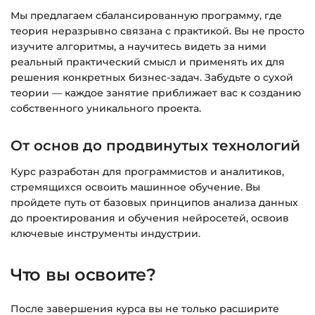
Доступ к курсам: без ограничений по
Мы предлагаем сбалансированную программу, где
времени.
теория неразрывно связана с практикой. Вы не просто
изучите алгоритмы, а научитесь видеть за ними
реальный практический смысл и применять их для
Подробнее об оплате и безопасности — в
решения конкретных бизнес-задач. Забудьте о сухой
справке >>>
теории — каждое занятие приближает вас к созданию
Вопросы?
Пишите на
info@siluette.com.ua
или в
собственного уникального проекта.
чат на сайте.
От основ до продвинутых технологий
Курс разработан для программистов и аналитиков,
стремящихся освоить машинное обучение. Вы
пройдете путь от базовых принципов анализа данных
до проектирования и обучения нейросетей, освоив
ключевые инструменты индустрии.
Что вы освоите?
После завершения курса вы не только расширите