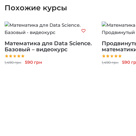
Похожие курсы
Математика для Data Science.
Продвинут
Базовый – видеокурс
математики
Первоначальная
Текущая
Перво
590
грн
590
г
1,490
грн
1,490
грн
цена
цена:
цена
составляла
590 грн.
соста
1,490 грн.
1,490 