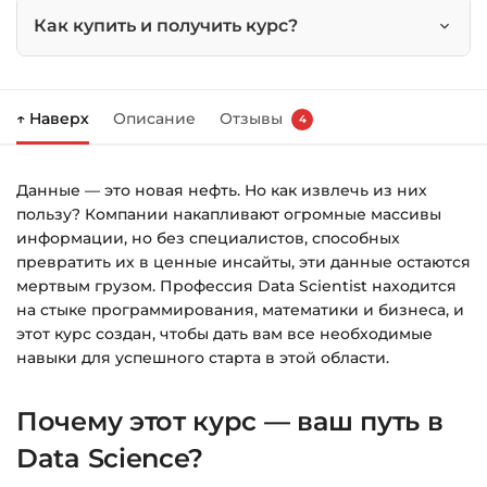
на
Как купить и получить курс?
Python
Нажмите
«Купить»
на странице курса.
↑ Наверх
Описание
Отзывы
4
Справа появится корзина — нажмите
«Оформление заказа»
.
Данные — это новая нефть. Но как извлечь из них
Заполните все поля (почта и пароль).
пользу? Компании накапливают огромные массивы
Оплатите удобным способом (более 8
информации, но без специалистов, способных
способов оплаты).
превратить их в ценные инсайты, эти данные остаются
мертвым грузом. Профессия Data Scientist находится
После оплаты появится страница
на стыке программирования, математики и бизнеса, и
благодарности с кнопкой
«Перейти к
этот курс создан, чтобы дать вам все необходимые
загрузкам»
. Нажмите её — и откроется
навыки для успешного старта в этой области.
страница с курсами.
Почему этот курс — ваш путь в
Дополнительно ссылка на курс придёт вам
на email.
Data Science?