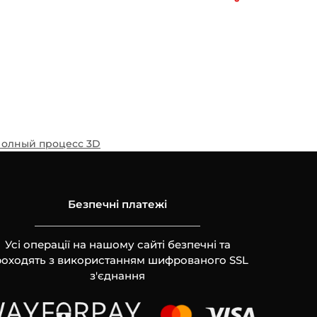
олный процесс 3D
Безпечні платежі
Усі операції на нашому сайті безпечні та
оходять з використанням шифрованого SSL
з'єднання