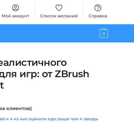
Мой аккаунт
Список желаний
Справка
0
еалистичного
ля игр: от ZBrush
t
ва клиентов)
й и 4 из них оценили курс выше чем 4 звезды