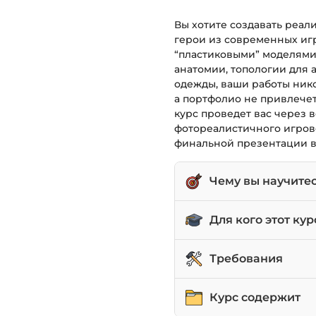
Вы хотите создавать реал
герои из современных иг
“пластиковыми” моделями
анатомии, топологии для 
одежды, ваши работы нико
а портфолио не привлечет
курс проведет вас через
фотореалистичного игрово
финальной презентации в
Чему вы научите
Создавать высокоде
Для кого этот кур
ZBrush.
Строить правильную
3D-художники средн
Требования
фотореализма.
Текстурировать перс
Painter.
Моделлеры персонаж
Уверенные знания Z
Курс содержит
или кино.