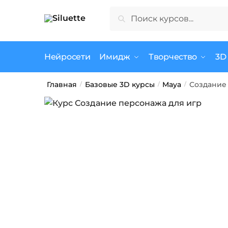
Skip
Skip
Искать:
Поиск
to
to
navigation
content
Нейросети
Имидж
Творчество
3D
Главная
Базовые 3D курсы
Maya
Создание 
/
/
/