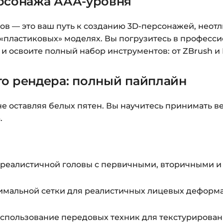
ерсонажа ААА-уровня
После оплаты появ
ов — это ваш путь к созданию 3D-персонажей, неот
«Перейти к загруз
 «пластиковых» моделях. Вы погрузитесь в профес
курсами.
и освоите полный набор инструментов: от ZBrush и M
Дополнительно ссыл
о рендера: полный пайплайн
Доступ к курсам: бе
не оставляя белых пятен. Вы научитесь принимать 
Подробнее об оплате 
.
Вопросы?
Пишите на
i
реалистичной головы с первичными, вторичными и
мальной сетки для реалистичных лицевых деформа
спользование передовых техник для текстурирован