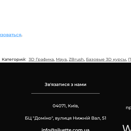
изоваться
.
Категорий:
3D Графика
,
Maya
,
ZBrush
,
Базовые 3D курсы
,
П
Зв'язатися з нами
04071, Київ,
пр
БЦ "Доміно", вулиця Нижній Вал, 51
info@siluette.com.ua