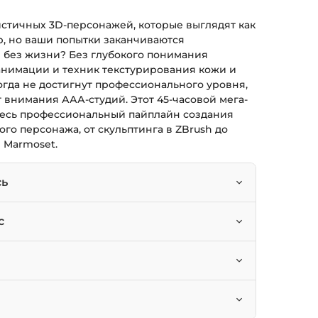
истичных 3D-персонажей, которые выглядят как
р, но ваши попытки заканчиваются
 без жизни? Без глубокого понимания
анимации и техник текстурирования кожи и
гда не достигнут профессионального уровня,
 внимания ААА-студий. Этот 45-часовой мега-
 весь профессиональный пайплайн создания
го персонажа, от скульптинга в ZBrush до
 Marmoset.
сь
тализированные скульпты персонажей в
с
 топологию для лицевой анимации в Maya.
его уровня, желающие достичь
онажа с использованием Mari и Substance
ей, стремящиеся работать в ААА-геймдеве
Brush и Maya.