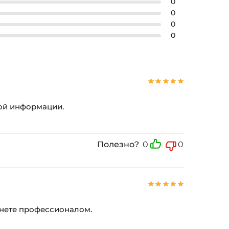
0
0
0
0
ной информации.
Полезно?
0
0
танете профессионалом.