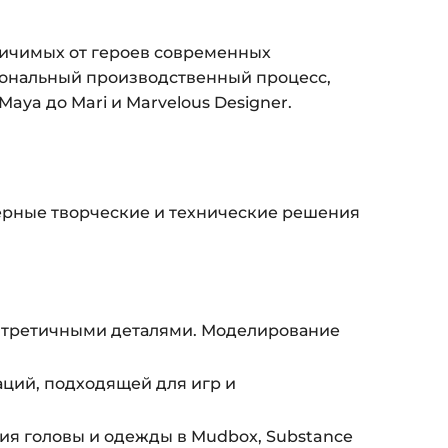
ится страница благодарности с кнопкой
личимых от героев современных
кам»
. Нажмите её — и откроется страница с
сиональный производственный процесс,
aya до Mari и Marvelous Designer.
ка на курс придёт вам на email.
з ограничений по времени.
верные творческие и технические решения
и безопасности — в справке >>>
nfo@siluette.com.ua
или в чат на сайте.
 третичными деталями. Моделирование
ций, подходящей для игр и
ия головы и одежды в Mudbox, Substance