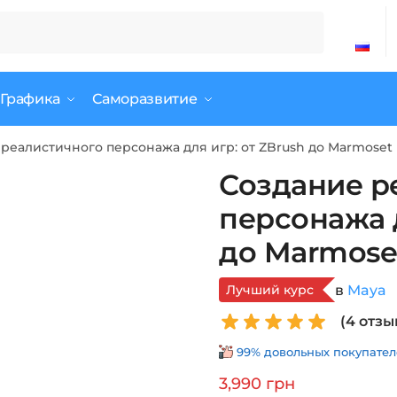
 Графика
Саморазвитие
реалистичного персонажа для игр: от ZBrush до Marmoset
Создание р
персонажа д
до Marmose
Лучший курс
в
Maya
(
4
отзы
99% довольных покупателе
3,990
грн