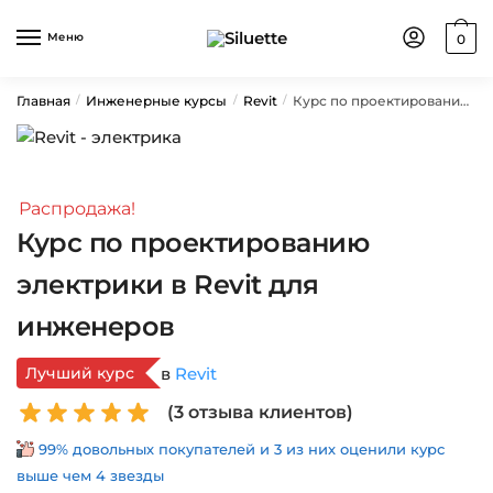
Skip
Skip
to
to
Меню
0
navigation
content
Главная
Инженерные курсы
Revit
Курс по проектированию электрики в Revit для инженеров
/
/
/
Распродажа!
Курс по проектированию
электрики в Revit для
инженеров
Лучший курс
в
Revit
(
3
отзыва клиентов)
99% довольных покупателей и 3 из них оценили курс
выше чем 4 звезды