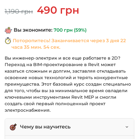
Первоначальная
Текущая
490
грн
1,190
грн
цена
цена:
составляла
490 грн.
Вы экономите:
700
грн
(59%)
1,190 грн.
Поторопитесь! Заканчивается через
3 дня 22
часа 35 мин. 53 сек.
Вы инженер-электрик и все еще работаете в 2D?
Переход на BIM-проектирование в Revit может
казаться сложным и долгим, заставляя откладывать
освоение новых технологий и терять конкурентные
преимущества. Этот базовый курс создан специально
для того, чтобы вы за минимальное время овладели
ключевыми инструментами Revit MEP и смогли
создать свой первый полноценный проект
электроснабжения.
Чему вы научитесь