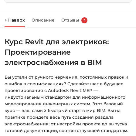
Нажмите
«Купить»
на странице курса.
↑ Наверх
Описание
Отзывы
3
Справа появится корзина — нажмите
«Оформление заказа»
.
Курс Revit для электриков:
Заполните все поля (почта и пароль).
Проектирование
Оплатите удобным способом (более 8
способов оплаты).
электроснабжения в BIM
После оплаты появится страница
Вы устали от ручного черчения, постоянных правок и
благодарности с кнопкой
«Перейти к
ошибок в спецификациях? Сделайте шаг в будущее
загрузкам»
. Нажмите её — и откроется
проектирования с Autodesk Revit MEP —
страница с курсами.
индустриальным стандартом для информационного
моделирования инженерных систем. Этот базовый
Дополнительно ссылка на курс придёт вам
курс — ваш самый быстрый старт в мир BIM. Вы на
на email.
практике пройдете весь путь создания раздела
электроснабжения: от настройки проекта до выпуска
Доступ к курсам: без ограничений по
готовой документации, соответствующей стандартам.
времени.