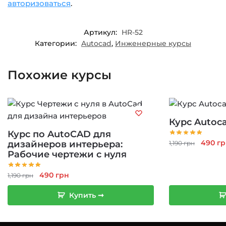
авторизоваться
.
Артикул:
HR-52
Категории:
Autocad
,
Инженерные курсы
Похожие курсы
Курс Autoc
Курс по AutoCAD для
Перво
490
гр
дизайнеров интерьера:
1,190
грн
Рабочие чертежи с нуля
цена
состав
Первоначальная
Текущая
490
грн
1,190 г
1,190
грн
цена
цена:
Купить ➞
составляла
490 грн.
1,190 грн.