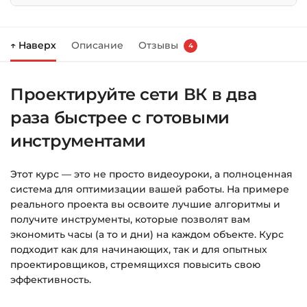
системы
Нажмите
«Купить»
на странице курса.
↑ Наверх
Описание
Отзывы
4
Справа появится корзина — нажмите
«Оформление заказа»
.
Проектируйте сети ВК в два
Заполните все поля (почта и пароль).
раза быстрее с готовыми
Оплатите удобным способом (более 8
способов оплаты).
инструментами
После оплаты появится страница
Этот курс — это не просто видеоуроки, а полноценная
благодарности с кнопкой
«Перейти к
система для оптимизации вашей работы. На примере
загрузкам»
. Нажмите её — и откроется
реального проекта вы освоите лучшие алгоритмы и
страница с курсами.
получите инструменты, которые позволят вам
экономить часы (а то и дни) на каждом объекте. Курс
Дополнительно ссылка на курс придёт вам
подходит как для начинающих, так и для опытных
на email.
проектировщиков, стремящихся повысить свою
эффективность.
Доступ к курсам: без ограничений по
времени.