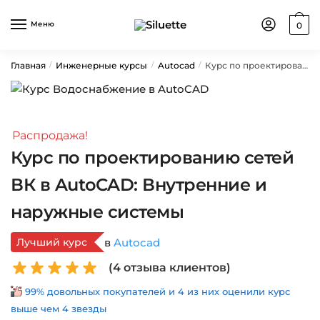
Skip
Skip
to
to
Меню
0
navigation
content
Главная
Инженерные курсы
Autocad
Курс по проектированию сетей ВК в AutoCAD: Внутренние и наружные системы
/
/
/
Распродажа!
Курс по проектированию сетей
ВК в AutoCAD: Внутренние и
наружные системы
Лучший курс
в
Autocad
(
4
отзыва клиентов)
99% довольных покупателей и 4 из них оценили курс
выше чем 4 звезды