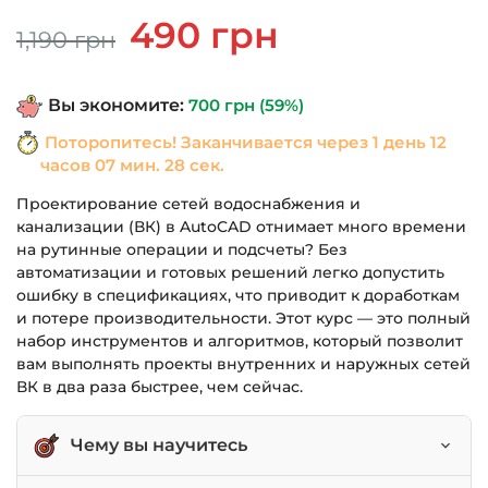
Первоначальная
Текущая
490
грн
1,190
грн
цена
цена:
составляла
490 грн.
Вы экономите:
700
грн
(59%)
1,190 грн.
Поторопитесь! Заканчивается через
1 день 12
часов 07 мин. 28 сек.
Проектирование сетей водоснабжения и
канализации (ВК) в AutoCAD отнимает много времени
на рутинные операции и подсчеты? Без
автоматизации и готовых решений легко допустить
ошибку в спецификациях, что приводит к доработкам
и потере производительности. Этот курс — это полный
набор инструментов и алгоритмов, который позволит
вам выполнять проекты внутренних и наружных сетей
ВК в два раза быстрее, чем сейчас.
Чему вы научитесь