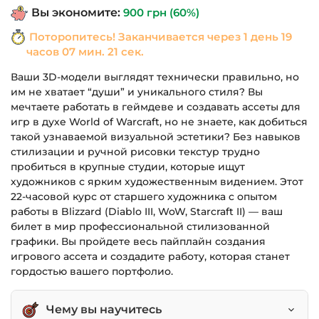
Вы экономите:
900
грн
(60%)
1,490 грн.
Поторопитесь! Заканчивается через
1 день 19
часов 07 мин. 21 сек.
Ваши 3D-модели выглядят технически правильно, но
им не хватает “души” и уникального стиля? Вы
мечтаете работать в геймдеве и создавать ассеты для
игр в духе World of Warcraft, но не знаете, как добиться
такой узнаваемой визуальной эстетики? Без навыков
стилизации и ручной рисовки текстур трудно
пробиться в крупные студии, которые ищут
художников с ярким художественным видением. Этот
22-часовой курс от старшего художника с опытом
работы в Blizzard (Diablo III, WoW, Starcraft II) — ваш
билет в мир профессиональной стилизованной
графики. Вы пройдете весь пайплайн создания
игрового ассета и создадите работу, которая станет
гордостью вашего портфолио.
Чему вы научитесь