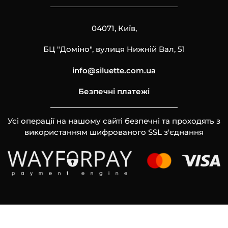
04071, Київ,
БЦ "Доміно", вулиця Нижній Вал, 51
info@siluette.com.ua
Безпечні платежі
Усі операції на нашому сайті безпечні та проходять з
використанням шифрованого SSL з'єднання