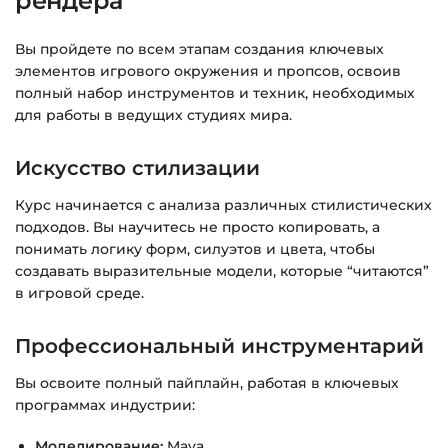
рендера
Доступ к курсам: без ограничений по
времени.
Вы пройдете по всем этапам создания ключевых
элементов игрового окружения и пропсов, освоив
Подробнее об оплате и безопасности — в
полный набор инструментов и техник, необходимых
справке >>>
для работы в ведущих студиях мира.
Вопросы?
Пишите на
info@siluette.com.ua
или в
чат на сайте.
Искусство стилизации
Курс начинается с анализа различных стилистических
подходов. Вы научитесь не просто копировать, а
понимать логику форм, силуэтов и цвета, чтобы
создавать выразительные модели, которые “читаются”
в игровой среде.
Профессиональный инструментарий
Вы освоите полный пайплайн, работая в ключевых
программах индустрии:
Моделирование:
Maya