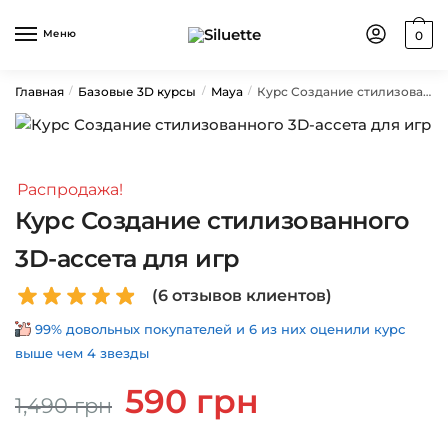
Skip
Skip
to
to
Меню
0
navigation
content
Главная
Базовые 3D курсы
Maya
Курс Создание стилизованного 3D-ассета для игр
/
/
/
Распродажа!
Курс Создание стилизованного
3D-ассета для игр
(
6
отзывов клиентов)
99% довольных покупателей и 6 из них оценили курс
выше чем 4 звезды
Первоначальная
Текущая
590
грн
1,490
грн
цена
цена:
составляла
590 грн.