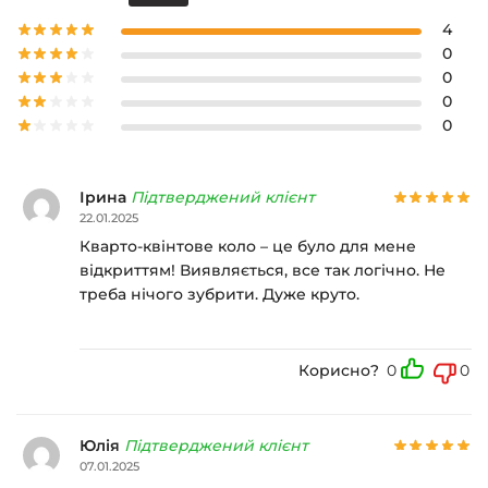
4
0
0
0
0
Ірина
Підтверджений клієнт
22.01.2025
Кварто-квінтове коло – це було для мене
відкриттям! Виявляється, все так логічно. Не
треба нічого зубрити. Дуже круто.
Корисно?
0
0
Юлія
Підтверджений клієнт
07.01.2025