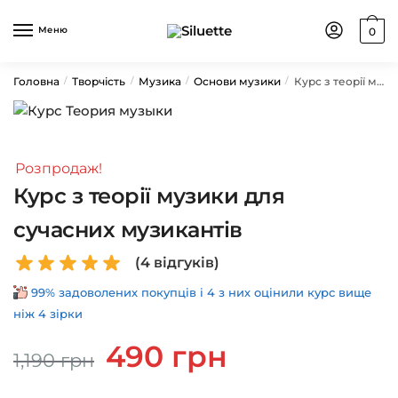
Skip
Skip
to
to
Меню
0
navigation
content
Головна
Творчість
Музика
Основи музики
Курс з теорії музики для сучасних музикантів
/
/
/
/
Розпродаж!
Курс з теорії музики для
сучасних музикантів
(
4
відгуків)
99% задоволених покупців і 4 з них оцінили курс вище
ніж 4 зірки
Оригінальна
Поточна
490
грн
1,190
грн
ціна:
ціна:
1,190 грн.
490 грн.