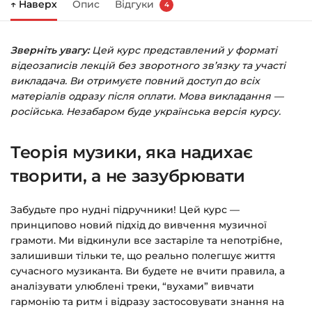
↑ Наверх
Опис
Відгуки
4
Праворуч з’явиться кошик — натисніть
«Оформлення замовлення»
.
Зверніть увагу:
Цей курс представлений у форматі
Заповніть всі поля (пошта та пароль).
відеозаписів лекцій без зворотного зв’язку та участі
Оплатіть зручним способом (більше 8
викладача. Ви отримуєте повний доступ до всіх
способів оплати).
матеріалів одразу після оплати. Мова викладання —
російська. Незабаром буде українська версія курсу.
Після оплати з’явиться сторінка подяки з
кнопкою
«Перейти до завантажень»
.
Теорія музики, яка надихає
Натисніть її — і відкриється сторінка з
курсами.
творити, а не зазубрювати
Додатково посилання на курс прийде вам
Забудьте про нудні підручники! Цей курс —
на email.
принципово новий підхід до вивчення музичної
грамоти. Ми відкинули все застаріле та непотрібне,
Доступ до курсів: без обмежень за часом.
залишивши тільки те, що реально полегшує життя
сучасного музиканта. Ви будете не вчити правила, а
Детальніше про оплату та безпеку — у довідці
аналізувати улюблені треки, “вухами” вивчати
гармонію та ритм і відразу застосовувати знання на
>>>