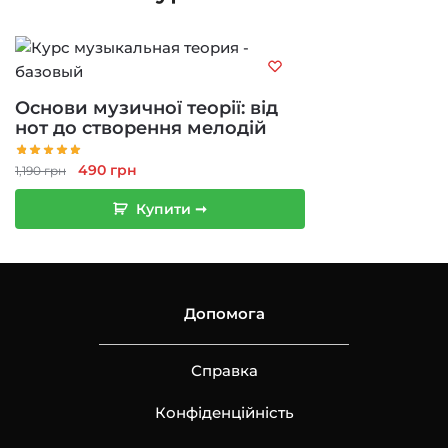
Основи музичної теорії: від
нот до створення мелодій
Оригінальна
Поточна
490
грн
1,190
грн
ціна:
ціна:
Купити ➞
1,190 грн.
490 грн.
Допомога
Справка
Конфіденційність