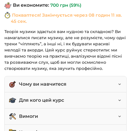
Ви економите:
700
грн
(59%)
Покваптеся! Закінчується через
08 годин 11 хв.
44 сек.
Теорія музики здається вам нудною та складною? Ви
намагалися писати музику, але не розумієте, чому одні
треки “чіпляють”, а інші ні, і як будувати красиві
мелодії та акорди. Цей курс руйнує стереотипи: ми
вивчаємо теорію на практиці, аналізуючи відомі пісні
та розвиваючи слух, щоб ви могли осмислено
створювати музику, яка звучить професійно.
Чому ви навчитеся
Читати та записувати ноти.
Для кого цей курс
Правильно будувати мелодії, інтервали та
акорди.
Музиканти-початківці та сонграйтери.
Вимоги
Створювати красиві та логічні акордові
Саунд-продюсери та аранжувальники.