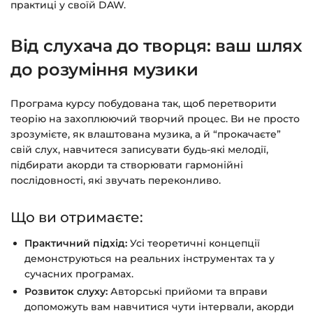
практиці у своїй DAW.
Питання?
Пишіть на
info@siluette.com.ua
або в
чат на сайті.
Від слухача до творця: ваш шлях
до розуміння музики
Програма курсу побудована так, щоб перетворити
теорію на захоплюючий творчий процес. Ви не просто
зрозумієте, як влаштована музика, а й “прокачаєте”
свій слух, навчитеся записувати будь-які мелодії,
підбирати акорди та створювати гармонійні
послідовності, які звучать переконливо.
Що ви отримаєте:
Практичний підхід:
Усі теоретичні концепції
демонструються на реальних інструментах та у
сучасних програмах.
Розвиток слуху:
Авторські прийоми та вправи
допоможуть вам навчитися чути інтервали, акорди