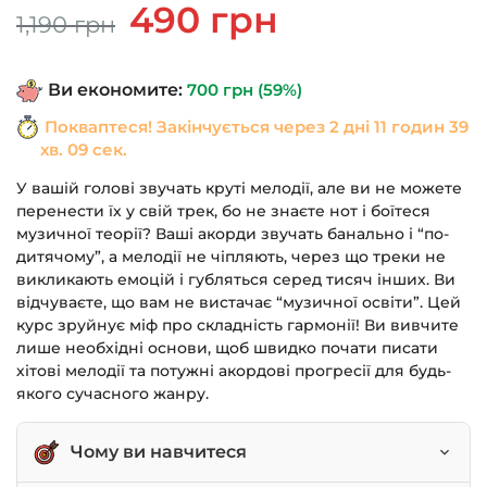
Оригінальна
Поточна
490
грн
1,190
грн
ціна:
ціна:
1,190 грн.
490 грн.
Ви економите:
700
грн
(59%)
Покваптеся! Закінчується через
2 дні 11 годин 39
хв. 08 сек.
У вашій голові звучать круті мелодії, але ви не можете
перенести їх у свій трек, бо не знаєте нот і боїтеся
музичної теорії? Ваші акорди звучать банально і “по-
дитячому”, а мелодії не чіпляють, через що треки не
викликають емоцій і губляться серед тисяч інших. Ви
відчуваєте, що вам не вистачає “музичної освіти”. Цей
курс зруйнує міф про складність гармонії! Ви вивчите
лише необхідні основи, щоб швидко почати писати
хітові мелодії та потужні акордові прогресії для будь-
якого сучасного жанру.
Чому ви навчитеся