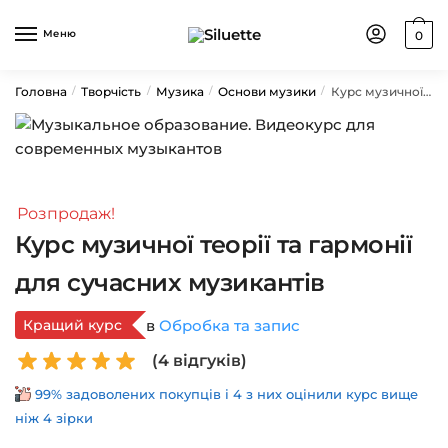
Skip
Skip
to
to
Меню
0
navigation
content
Головна
Творчість
Музика
Основи музики
Курс музичної теорії та гармонії для сучасних музикантів
/
/
/
/
Розпродаж!
Курс музичної теорії та гармонії
для сучасних музикантів
Кращий курс
в
Обробка та запис
(
4
відгуків)
99% задоволених покупців і 4 з них оцінили курс вище
ніж 4 зірки