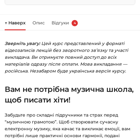
Натисніть
«Купити»
на сторінці курсу.
↑ Наверх
Опис
Відгуки
4
Праворуч з’явиться кошик — натисніть
«Оформлення замовлення»
.
Зверніть увагу:
Цей курс представлений у форматі
Заповніть всі поля (пошта та пароль).
відеозаписів лекцій без зворотного зв’язку та участі
Оплатіть зручним способом (більше 8
викладача. Ви отримуєте повний доступ до всіх
способів оплати).
матеріалів одразу після оплати. Мова викладання —
російська. Незабаром буде українська версія курсу.
Після оплати з’явиться сторінка подяки з
кнопкою
«Перейти до завантажень»
.
Вам не потрібна музична школа,
Натисніть її — і відкриється сторінка з
курсами.
щоб писати хіти!
Додатково посилання на курс прийде вам
Забудьте про складні підручники та страх перед
на email.
“музичною грамотою”. Щоб створювати сучасну
електронну музику, яка качає та викликає емоції, вам
Доступ до курсів: без обмежень за часом.
потрібні лише практичні основи гармонії, подані