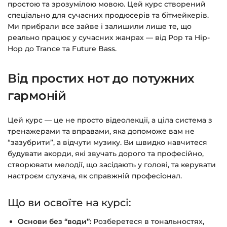
простою та зрозумілою мовою. Цей курс створений
Детальніше про оплату та безпеку — у довідці
спеціально для сучасних продюсерів та бітмейкерів.
Ми прибрали все зайве і залишили лише те, що
>>>
реально працює у сучасних жанрах — від Pop та Hip-
Питання?
Пишіть на
info@siluette.com.ua
або в
Hop до Trance та Future Bass.
чат на сайті.
Від простих нот до потужних
гармоній
Цей курс — це не просто відеолекції, а ціла система з
тренажерами та вправами, яка допоможе вам не
“зазубрити”, а відчути музику. Ви швидко навчитеся
будувати акорди, які звучать дорого та професійно,
створювати мелодії, що засідають у голові, та керувати
настроєм слухача, як справжній професіонал.
Що ви освоїте на курсі:
Основи без “води”:
Розберетеся в тональностях,