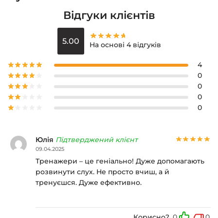
Відгуки клієнтів
5.00
На основі 4 відгуків
4
0
0
0
0
Юлія
Підтверджений клієнт
09.04.2025
Тренажери – це геніально! Дуже допомагають
розвинути слух. Не просто вчиш, а й
тренуєшся. Дуже ефективно.
Корисно?
0
0