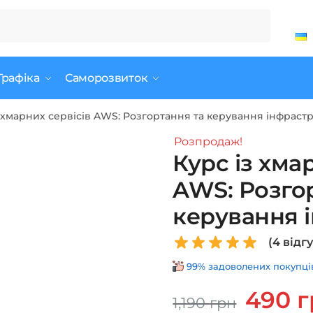
Графіка
Саморозвиток
з хмарних сервісів AWS: Розгортання та керування інфраст
Розпродаж!
Курс із хма
AWS: Розго
керування 
(
4
відгу
99% задоволених покупців 
Оригінал
490
г
1,190
грн
ціна: