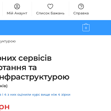
Мій Акаунт
Список Бажань
Справка
0
руктурою
рних сервісів
ртання та
інфраструктурою
ків)
і 4 з них оцінили курс вище ніж 4 зірки
ьна
Поточна
рн
ціна: