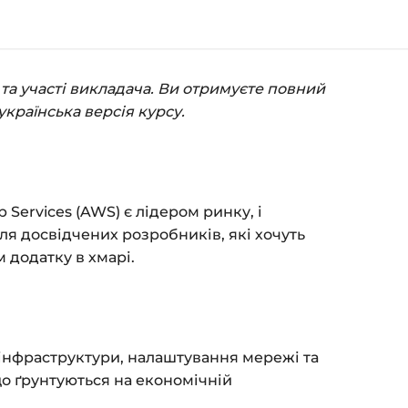
 кошик — натисніть
«Оформлення
(пошта та пароль).
та участі викладача. Ви отримуєте повний
пособом (більше 8 способів оплати).
українська версія курсу.
ться сторінка подяки з кнопкою
«Перейти
атисніть її — і відкриється сторінка з
 Services (AWS) є лідером ринку, і
я на курс прийде вам на email.
ля досвідчених розробників, які хочуть
 додатку в хмарі.
з обмежень за часом.
 та безпеку — у довідці >>>
fo@siluette.com.ua
або в чат на сайті.
 інфраструктури, налаштування мережі та
що ґрунтуються на економічній