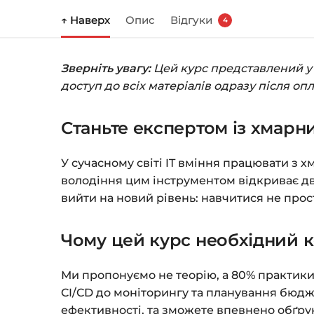
↑ Наверх
Опис
Відгуки
4
Зверніть увагу:
Цей курс представлений у ф
доступ до всіх матеріалів одразу після оп
Станьте експертом із хмарн
У сучасному світі IT вміння працювати з х
володіння цим інструментом відкриває две
вийти на новий рівень: навчитися не прос
Чому цей курс необхідний 
Ми пропонуємо не теорію, а 80% практики
CI/CD до моніторингу та планування бюдж
ефективності, та зможете впевнено обґру