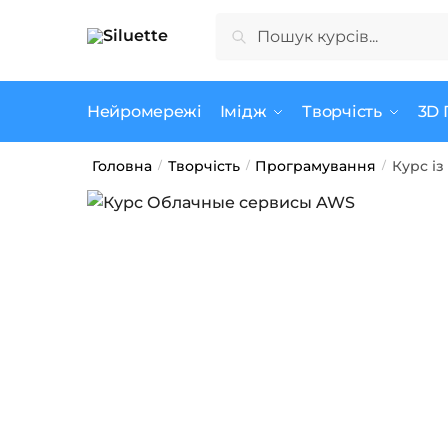
Skip
Skip
Шукати:
Шукати
to
to
navigation
content
Нейромережі
Імідж
Творчість
3D 
Головна
Творчість
Програмування
Курс і
/
/
/