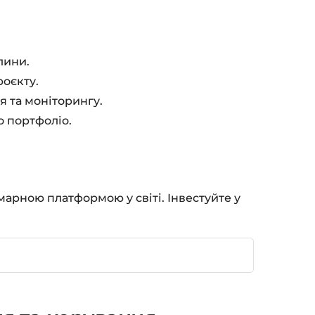
лини.
роєкту.
 та моніторингу.
о портфоліо.
марною платформою у світі. Інвестуйте у