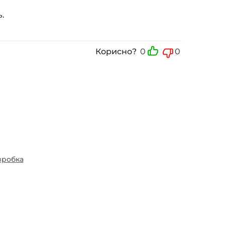
ь.
Корисно?
0
0
зробка