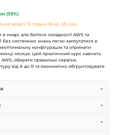
490 грн.
рн
(59%)
ться через
13 годин 16 хв. 35 сек.
 в хмарі, але боїтеся складності AWS та
 Без системних знань легко заплутатися в
 неоптимальну конфігурацію та отримати
кінці місяця. Цей практичний курс навчить
 AWS, обирати правильні сервіси,
туру від А до Я та економічно обґрунтовувати
ся
уктуру в AWS з нуля.
с
 моніторинг та безпеку для своїх додатків.
зробники.
цінювати ризики та оптимізувати витрати.
рують розробкою та інфраструктурою.
и сервісами: EC2, S3, RDS, VPC, Kubernetes.