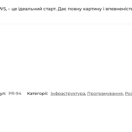
WS, – це ідеальний старт. Дає повну картину і впевненіст
ул:
PR-94
Категорії:
Інфраструктура
,
Програмування
,
Ро