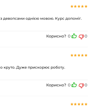
и з девопсами однією мовою. Курс допоміг.
Корисно?
0
0
рно круто. Дуже прискорює роботу.
Корисно?
0
0