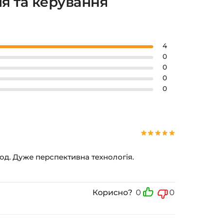
ня та керування
4
0
0
0
0
код. Дуже перспективна технологія.
Корисно?
0
0