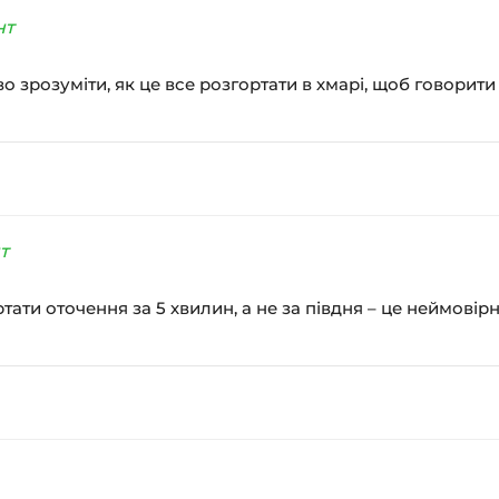
нт
во зрозуміти, як це все розгортати в хмарі, щоб говорит
т
ртати оточення за 5 хвилин, а не за півдня – це неймові