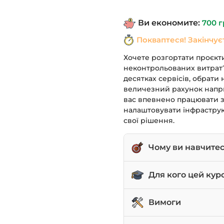
1,190 грн.
Ви економите:
700
г
Покваптеся! Закінчує
Хочете розгортати проєкти
неконтрольованих витрат?
десятках сервісів, обрати
величезний рахунок напри
вас впевнено працювати з
налаштовувати інфраструк
свої рішення.
Чому ви навчите
Розгортати інфрастр
Для кого цей кур
Налаштовувати CI/CD,
Middle+ та Senior ро
Вимоги
Планувати бюджет, о
Team Lead’и, які ке
Працювати з ключовим