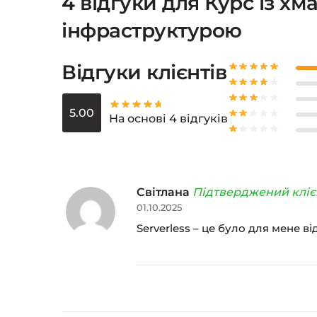
4 відгуки для
Курс із хм
інфраструктурою
Відгуки клієнтів
5.00
На основі 4 відгуків
Світлана
Підтверджений кліє
01.10.2025
Serverless – це було для мене 