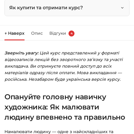
Як купити та отримати курс?
Натисніть
«Купити»
на сторінці курсу.
↑ Наверх
Опис
Відгуки
4
Праворуч з’явиться кошик — натисніть
«Оформлення замовлення»
.
Зверніть увагу:
Цей курс представлений у форматі
Заповніть всі поля (пошта та пароль).
відеозаписів лекцій без зворотного зв’язку та участі
Оплатіть зручним способом (більше 8
викладача. Ви отримуєте повний доступ до всіх
способів оплати).
матеріалів одразу після оплати. Мова викладання —
російська. Незабаром буде українська версія курсу.
Після оплати з’явиться сторінка подяки з
кнопкою
«Перейти до завантажень»
.
Опануйте головну навичку
Натисніть її — і відкриється сторінка з
курсами.
художника: Як малювати
людину впевнено та правильно
Додатково посилання на курс прийде вам
на email.
Намалювати людину — одне з найскладніших та