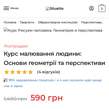
Skip
Skip
to
to
Меню
0
navigation
content
Головна
Творчість
Образотворче мистецтво
Перспектива
Ку
/
/
/
Розпродаж!
Курс малювання людини:
Основи геометрії та перспективи
(
4
відгуків)
99% задоволених покупців і 4 з них оцінили курс вище
ніж 4 зірки
Оригінальна
Поточна
590
грн
1,490
грн
ціна:
ціна:
1,490 грн.
590 грн.