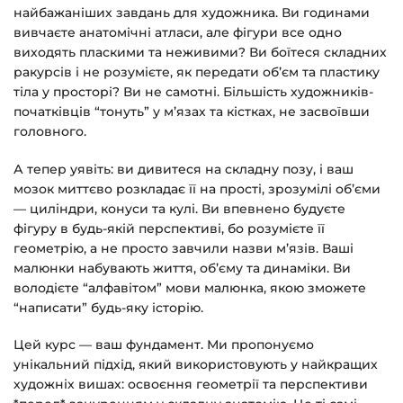
найбажаніших завдань для художника. Ви годинами
Доступ до курсів: без обмежень за часом.
вивчаєте анатомічні атласи, але фігури все одно
виходять пласкими та неживими? Ви боїтеся складних
Детальніше про оплату та безпеку — у довідці
ракурсів і не розумієте, як передати об’єм та пластику
>>>
тіла у просторі? Ви не самотні. Більшість художників-
початківців “тонуть” у м’язах та кістках, не засвоївши
Питання?
Пишіть на
info@siluette.com.ua
або в
головного.
чат на сайті.
А тепер уявіть: ви дивитеся на складну позу, і ваш
мозок миттєво розкладає її на прості, зрозумілі об’єми
— циліндри, конуси та кулі. Ви впевнено будуєте
фігуру в будь-якій перспективі, бо розумієте її
геометрію, а не просто завчили назви м’язів. Ваші
малюнки набувають життя, об’єму та динаміки. Ви
володієте “алфавітом” мови малюнка, якою зможете
“написати” будь-яку історію.
Цей курс — ваш фундамент. Ми пропонуємо
унікальний підхід, який використовують у найкращих
художніх вишах: освоєння геометрії та перспективи