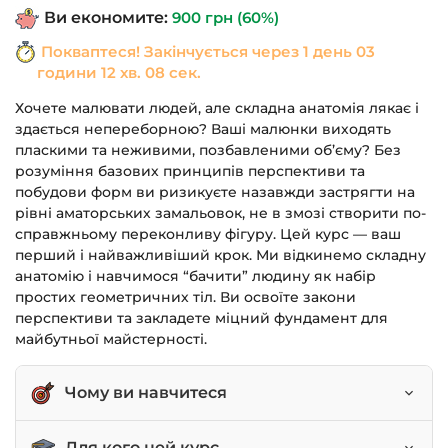
Ви економите:
900
грн
(60%)
Покваптеся! Закінчується через
1 день 03
години 12 хв. 08 сек.
Хочете малювати людей, але складна анатомія лякає і
здається непереборною? Ваші малюнки виходять
пласкими та неживими, позбавленими об’єму? Без
розуміння базових принципів перспективи та
побудови форм ви ризикуєте назавжди застрягти на
рівні аматорських замальовок, не в змозі створити по-
справжньому переконливу фігуру. Цей курс — ваш
перший і найважливіший крок. Ми відкинемо складну
анатомію і навчимося “бачити” людину як набір
простих геометричних тіл. Ви освоїте закони
перспективи та закладете міцний фундамент для
майбутньої майстерності.
Чому ви навчитеся
Розуміти та застосовувати закони лінійної
Для кого цей курс