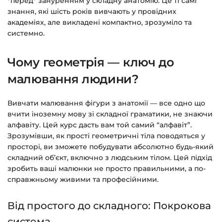
*перед* зануренням у складну анатомію. Це ті самі
знання, які шість років вивчають у провідних
академіях, але викладені компактно, зрозуміло та
системно.
Чому геометрія — ключ до
малювання людини?
Вивчати малювання фігури з анатомії — все одно що
вчити іноземну мову зі складної граматики, не знаючи
алфавіту. Цей курс дасть вам той самий “алфавіт”.
Зрозумівши, як прості геометричні тіла поводяться у
просторі, ви зможете побудувати абсолютно будь-який
складний об’єкт, включно з людським тілом. Цей підхід
зробить ваші малюнки не просто правильними, а по-
справжньому живими та професійними.
Від простого до складного: Покрокова
система