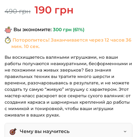
Первоначальная
Текущая
190
грн
490
грн
цена
цена:
составляла
190 грн.
Вы экономите:
300
грн
(61%)
490 грн.
Поторопитесь! Заканчивается через
12 часов 36
мин. 10 сек.
Вы восхищаетесь валяными игрушками, но ваши
работы получаются неаккуратными, бесформенными и
не похожими на живых зверьков? Без знания
правильных техник вы тратите много шерсти и
времени, разочаровываясь в результате, и не можете
создать ту самую “живую” игрушку с характером. Этот
мастер-класс раскроет все секреты сухого валяния: от
создания каркаса и шарнирных креплений до работы
с мимикой и тонировкой, чтобы ваши игрушки
оживали в ваших руках.
Чему вы научитесь