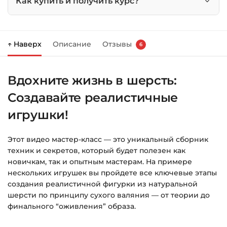
Как купить и получить курс?
Нажмите
«Купить»
на странице курса.
↑ Наверх
Описание
Отзывы
6
Справа появится корзина — нажмите
«Оформление заказа»
.
Вдохните жизнь в шерсть:
Заполните все поля (почта и пароль).
Создавайте реалистичные
Оплатите удобным способом (более 8
способов оплаты).
игрушки!
После оплаты появится страница
Этот видео мастер-класс — это уникальный сборник
благодарности с кнопкой
«Перейти к
техник и секретов, который будет полезен как
загрузкам»
. Нажмите её — и откроется
новичкам, так и опытным мастерам. На примере
страница с курсами.
нескольких игрушек вы пройдете все ключевые этапы
создания реалистичной фигурки из натуральной
Дополнительно ссылка на курс придёт вам
шерсти по принципу сухого валяния — от теории до
на email.
финального “оживления” образа.
Доступ к курсам: без ограничений по