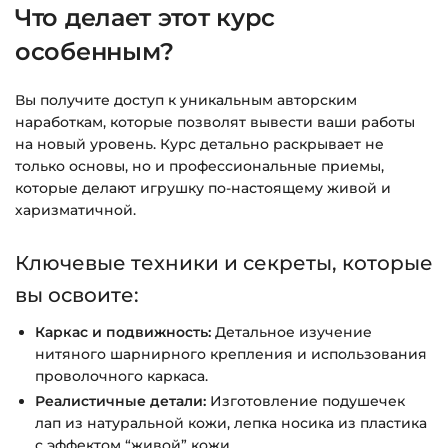
Что делает этот курс
времени.
особенным?
Подробнее об оплате и безопасности — в
справке >>>
Вы получите доступ к уникальным авторским
наработкам, которые позволят вывести ваши работы
Вопросы?
Пишите на
info@siluette.com.ua
или в
на новый уровень. Курс детально раскрывает не
чат на сайте.
только основы, но и профессиональные приемы,
которые делают игрушку по-настоящему живой и
харизматичной.
Ключевые техники и секреты, которые
вы освоите:
Каркас и подвижность:
Детальное изучение
нитяного шарнирного крепления и использования
проволочного каркаса.
Реалистичные детали:
Изготовление подушечек
лап из натуральной кожи, лепка носика из пластика
с эффектом “живой” кожи.