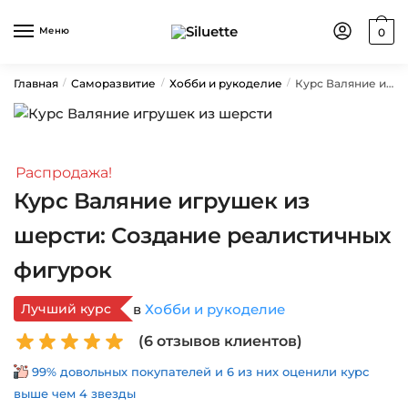
Skip
Skip
to
to
Меню
0
navigation
content
Главная
Саморазвитие
Хобби и рукоделие
Курс Валяние игрушек из шерсти: Создание реалистичных фигурок
/
/
/
Распродажа!
Курс Валяние игрушек из
шерсти: Создание реалистичных
фигурок
Лучший курс
в
Хобби и рукоделие
(
6
отзывов клиентов)
99% довольных покупателей и 6 из них оценили курс
выше чем 4 звезды