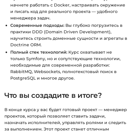
начнете работать с Docker, настраивать окружение
и писать код для реального проекта — удобного
Подробнее об оплате и безопасности — в
менеджера задач.
справке >>>
Современные подходы:
Вы глубоко погрузитесь в
практики DDD (Domain Driven Development),
Вопросы?
Пишите на
info@siluette.com.ua
или в
научитесь строить доменные сущности и агрегаты в
чат на сайте.
Doctrine ORM.
Полный стек технологий:
Курс охватывает не
только Symfony, но и сопутствующие технологии,
необходимые для современной разработки:
RabbitMQ, Websockets, полнотекстовый поиск в
PostgreSQL и многое другое.
Что вы создадите в итоге?
В конце курса у вас будет готовый проект — менеджер
проектов, который позволяет ставить задачи,
назначать исполнителей, управлять ролями и следить
за выполнением. Этот проект станет отличным