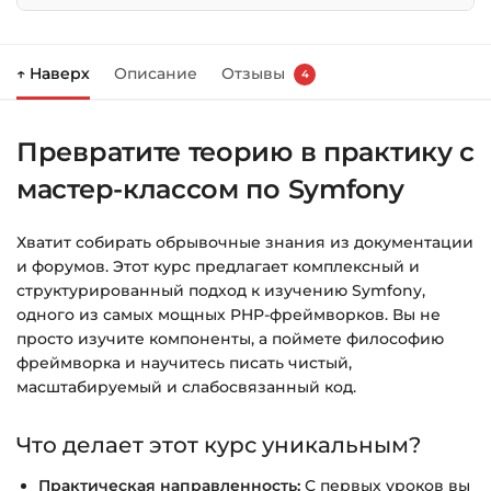
Нажмите
«Купить»
на странице курса.
↑ Наверх
Описание
Отзывы
4
Справа появится корзина — нажмите
«Оформление заказа»
.
Превратите теорию в практику с
Заполните все поля (почта и пароль).
мастер-классом по Symfony
Оплатите удобным способом (более 8
способов оплаты).
Хватит собирать обрывочные знания из документации
После оплаты появится страница
и форумов. Этот курс предлагает комплексный и
благодарности с кнопкой
«Перейти к
структурированный подход к изучению Symfony,
загрузкам»
. Нажмите её — и откроется
одного из самых мощных PHP-фреймворков. Вы не
страница с курсами.
просто изучите компоненты, а поймете философию
фреймворка и научитесь писать чистый,
Дополнительно ссылка на курс придёт вам
масштабируемый и слабосвязанный код.
на email.
Что делает этот курс уникальным?
Доступ к курсам: без ограничений по
Практическая направленность:
С первых уроков вы
времени.