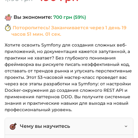
цена
цена:
составляла
490 грн.
Вы экономите:
700
грн
(59%)
1,190 грн.
Поторопитесь! Заканчивается через
1 день 19
часов 51 мин. 01 сек.
Хотите освоить Symfony для создания сложных веб-
приложений, но документация кажется запутанной, а
практики не хватает? Без глубокого понимания
фреймворка вы рискуете писать неэффективный код,
отставать от трендов рынка и упускать перспективные
проекты. Этот 53-часовой мастер-класс проведет вас
через все этапы разработки на Symfony: от настройки
Docker-окружения до создания сложного REST API и
применения паттернов DDD. Вы получите системные
знания и практические навыки для выхода на новый
профессиональный уровень.
Чему вы научитесь