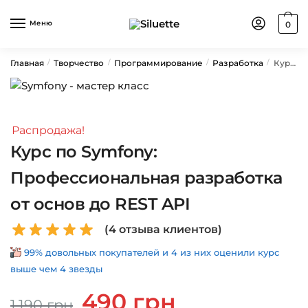
Skip
Skip
to
to
Меню
0
navigation
content
Главная
Творчество
Программирование
Разработка
Курс по Symfony: Профессиональная разработка от основ до REST API
/
/
/
/
Распродажа!
Курс по Symfony:
Профессиональная разработка
от основ до REST API
(
4
отзыва клиентов)
99% довольных покупателей и 4 из них оценили курс
выше чем 4 звезды
Первоначальная
Текущая
490
грн
1,190
грн