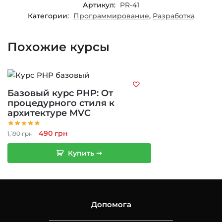
Артикул:
PR-41
Категории:
Программирование
,
Разработка
Похожие курсы
Базовый курс PHP: От
процедурного стиля к
архитектуре MVC
Первоначальная
Текущая
490
грн
1,190
грн
цена
цена:
Купить ➞
составляла
490 грн.
1,190 грн.
Допомога